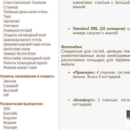
комнатами: спальня с большой
Союз пансионат Газпром
ванной.
Старица
Таёжные дачи шале-отель
Тирс
Удельная
Улиткино
Standard DBL (10 номеров):
од
Университетский
номере санузел с ванной.
Усадьба загородный клуб
Царьград курорт-отель
Шереметьевский парк-отель
Коттеджи
Шиболово горки
Специально для гостей, ценящих пок
Эммаус Волга Клаб
укомплектованных всем необходимы
Юна-лайф загородный клуб
расположена площадка для барбекю
Яхонты природный курорт
мебели.
Яхрома курорт парк
«Премиум»:
4 спальни, гостин
Уровень проживания и сервиса
балкон. Всего 5 коттеджей.
Эконом
Средний
Высокий
VIP
«Комфорт»:
2 спальни, гости
Развлечения выборочно
коттеджей.
SPA
Бассейн
Боулинг
Водоем
Лошади