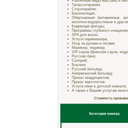
Различные виды массажа и пил
Талассотерапия;
Стоунтерапия;
Биоэпиляция;
Обертывания (витаминные, ан
молочно-водорослевые и другие
Коррекция фигуры;
Программы глубокого очищения
SPA для волос;
Услуги парикмахера;
Уход за руками и ногами;
Маникюр, педикюр;
VIP-сауна (финская сауна, кедр
Русская баня;
Солярий;
Боулинг;
Русский бильярд;
Американский бильярд;
Прокат квадроциклов;
Прокат вертолетов;
Услуги няни в детской комнате;
А также к Вашим услугам мног
Стоимость проживан
Категория номера