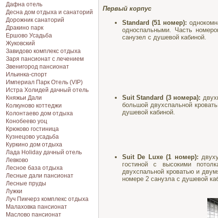
Дафна отель
Первый корпус
Десна дом отдыха и санаторий
Дорожник санаторий
Standard (51 номер):
однокомн
Дракино парк
односпальными. Часть номеров
Ершово Усадьба
санузел с душевой кабиной.
Жуковский
Завидово комплекс отдыха
Заря пансионат с лечением
Звенигород пансионат
Ильинка-спорт
Империал Парк Отель (VIP)
Истра Холидей дачный отель
Suit Standard (3 номера):
двухк
Княжьи Дали
большой двухспальной кровать
Колкуново коттеджи
душевой кабиной.
Колонтаево дом отдыха
Конобеево уоц
Крюково гостиница
Кузнецово усадьба
Куркино дом отдыха
Лада Holiday дачный отель
Suit De Luxe (1 номер):
двуху
Левково
гостиной с высокими потол
Лесное база отдыха
двухспальной кроватью и двум
Лесные дали пансионат
номере 2 санузла с душевой ка
Лесные пруды
Лужки
Луч Пикчерз комплекс отдыха
Малаховка пансионат
Маслово пансионат