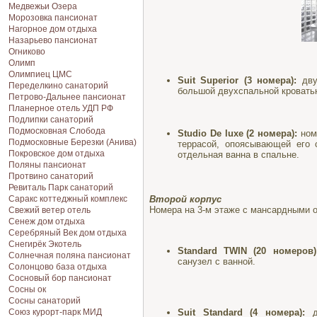
Медвежьи Озера
Морозовка пансионат
Нагорное дом отдыха
Назарьево пансионат
Огниково
Олимп
Олимпиец ЦМС
Suit Superior (3 номера):
двух
Переделкино санаторий
большой двухспальной кроватью
Петрово-Дальнее пансионат
Планерное отель УДП РФ
Подлипки санаторий
Подмосковная Cлобода
Studio De luxe (2 номера):
ном
Подмосковные Березки (Анива)
террасой, опоясывающей его 
Покровское дом отдыха
отдельная ванна в спальне.
Поляны пансионат
Протвино санаторий
Ревиталь Парк санаторий
Второй корпус
Саракс коттеджный комплекс
Номера на 3-м этаже с мансардными 
Свежий ветер отель
Сенеж дом отдыха
Серебряный Век дом отдыха
Снегирёк Экотель
Standard TWIN (20 номеров)
Солнечная поляна пансионат
санузел с ванной.
Солонцово база отдыха
Сосновый бор пансионат
Сосны ок
Сосны санаторий
Suit Standard (4 номера):
дв
Союз курорт-парк МИД