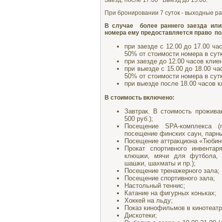
Заезд: после 17:00 Выезд до 15:00.
При бронировании 7 суток - выходные р
В случае более раннего заезда или
номера ему предоставляется право п
при заезде с 12.00 до 17.00 ч
50% от стоимости номера в сутк
при заезде до 12.00 часов кли
при выезде с 15.00 до 18.00 ч
50% от стоимости номера в сутк
при выезде после 18.00 часов 
В стоимость включено:
Завтрак. В стоимость прожива
500 руб.);
Посещение SPA-комплекса (
посещение финских саун, парн
Посещение аттракциона «Тюбин
Прокат спортивного инвентар
клюшки, мячи для футбола, в
шашки, шахматы и пр.);
Посещение тренажерного зала;
Посещение спортивного зала;
Настольный теннис;
Катание на фигурных коньках;
Хоккей на льду;
Показ кинофильмов в кинотеатр
Дискотеки;