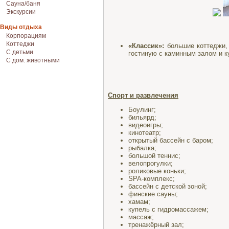
Сауна/баня
Экскурсии
Виды отдыха
Корпорациям
Коттеджи
«Классик»:
большие коттеджи, 
С детьми
гостиную с каминным залом и ку
С дом. животными
Спорт и развлечения
Боулинг;
бильярд;
видеоигры;
кинотеатр;
открытый бассейн с баром;
рыбалка;
большой теннис;
велопрогулки;
роликовые коньки;
SPA-комплекс;
бассейн с детской зоной;
финские сауны;
хамам;
купель с гидромассажем;
массаж;
тренажёрный зал;