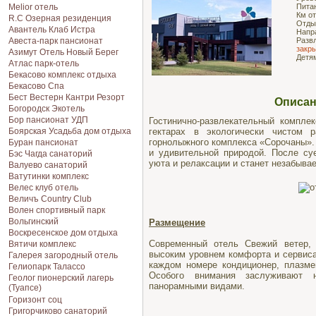
Melior отель
Пита
Км о
R.C Озерная резиденция
Отды
Авантель Клаб Истра
Напр
Авеста-парк пансионат
Разв
закр
Азимут Отель Новый Берег
Детя
Атлас парк-отель
Бекасово комплекс отдыха
Бекасово Спа
Бест Вестерн Кантри Резорт
Описан
Богородск Экотель
Бор пансионат УДП
Гостинично-развлекательный компле
Боярская Усадьба дом отдыха
гектарах в экологически чистом 
горнолыжного комплекса «Сорочаны»
Буран пансионат
и удивительной природой. После су
Бэс Чагда санаторий
уюта и релаксации и станет незабыва
Валуево санаторий
Ватутинки комплекс
Велес клуб отель
Величъ Country Club
Волен спортивный парк
Вольгинский
Размещение
Воскресенское дом отдыха
Современный отель Свежий ветер,
Вятичи комплекс
высоким уровнем комфорта и сервиса
Галерея загородный отель
каждом номере кондиционер, плазме
Гелиопарк Талассо
Особого внимания заслуживают 
Геолог пионерский лагерь
панорамными видами.
(Туапсе)
Горизонт соц
Григорчиково санаторий