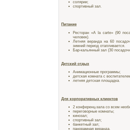
солярии;
спортивный зал.
Питание
Ресторан «A la carte» (90 по
человек).
Летняя веранда на 60 посадоч
зимний период отапливается.
Бар-кальянный зал (30 посадоч
Детский отдых
Анимационные программы;
детская комната с воспитателе
летняя детская площадка.
Для корпоративных клиентов
2 конференц-зала со всем нео
переговорные комнаты;
кинозал;
спортивный зал;
банкетный зал;
панорамная веранда.