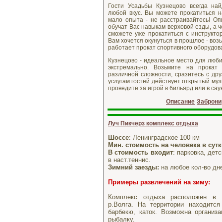
Гости Усадьбы Кузнецово всегда на
любой вкус. Вы можете прокатиться н
мало опыта - не расстраивайтесь! Оп
обучат Вас навыкам верховой езды, а 
сможете уже прокатиться с инструкто
Вам хочется окунуться в прошлое - возь
работает прокат спортивного оборудов
Кузнецово - идеальное место для люби
экстремально. Возьмите на прокат
различной сложности, сразитесь с дру
услугам гостей действует открытый муз
проведите за игрой в бильярд или в сау
Описание
Заброни
Луч Пикчерз комплекс отдыха
Шоссе
: Ленинградское 100 км
Мин. стоимость на человека в сут
В стоимость входит
: парковка, дет
в наст.теннис.
Зимний заезды:
на любое кол-во дн
Примеры развлечений
на зиму:
Комплекс отдыха расположен в 
р.Волга. На территории находится
барбекю, каток. Возможна организ
рыбалку.