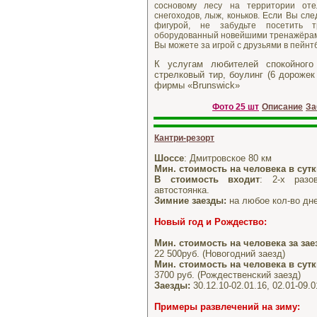
сосновому лесу на территории отел
снегоходов, лыж, коньков. Если Вы сл
фигурой, не забудьте посетить 
оборудованный новейшими тренажёрами
Вы можете за игрой с друзьями в пейнт
К услугам любителей спокойного
стрелковый тир, боулинг (6 дороже
фирмы «Brunswick»
Фото 25 шт
Описание
За
Кантри-резорт
Шоссе
: Дмитровское 80 км
Мин. стоимость на человека в сут
В стоимость входит
: 2-х разо
автостоянка.
Зимние заезды:
на любое кол-во дне
Новый год и Рождество
:
Мин. стоимость на человека за зае
22 500руб. (Новогодний заезд)
Мин. стоимость на человека в сут
3700 руб. (Рождественский заезд)
Заезды:
30.12.10-02.01.16, 02.01-09.0
Примеры развлечений на зиму: