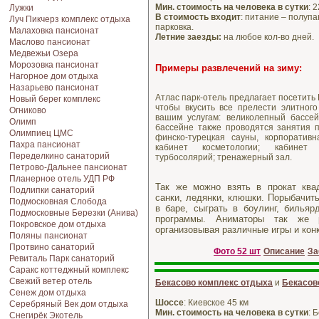
Мин. стоимость на человека в сутки
: 
Лужки
В стоимость входит
: питание – полуп
Луч Пикчерз комплекс отдыха
парковка.
Малаховка пансионат
Летние заезды:
на любое кол-во дней.
Маслово пансионат
Медвежьи Озера
Морозовка пансионат
Примеры развлечений на зиму:
Нагорное дом отдыха
Назарьево пансионат
Атлас парк-отель предлагает посетить
Новый берег комплекс
чтобы вкусить все прелести элитного
Огниково
вашим услугам: великолепный бассей
Олимп
бассейне также проводятся занятия п
Олимпиец ЦМС
финско-турецкая сауны, корпоратив
Пахра пансионат
кабинет косметологии; кабинет 
Переделкино санаторий
турбосолярий; тренажерный зал.
Петрово-Дальнее пансионат
Планерное отель УДП РФ
Так же можно взять в прокат квад
Подлипки санаторий
санки, ледянки, клюшки. Порыбачить
Подмосковная Cлобода
в баре, сыграть в боулинг, бильяр
Подмосковные Березки (Анива)
программы. Аниматоры так же р
Покровское дом отдыха
организовывая различные игры и кон
Поляны пансионат
Протвино санаторий
Фото 52 шт
Описание
За
Ревиталь Парк санаторий
Саракс коттеджный комплекс
Свежий ветер отель
Бекасово комплекс отдыха
и
Бекасов
Сенеж дом отдыха
Шоссе
: Киевское 45 км
Серебряный Век дом отдыха
Мин. стоимость на человека в сутки
: 
Снегирёк Экотель