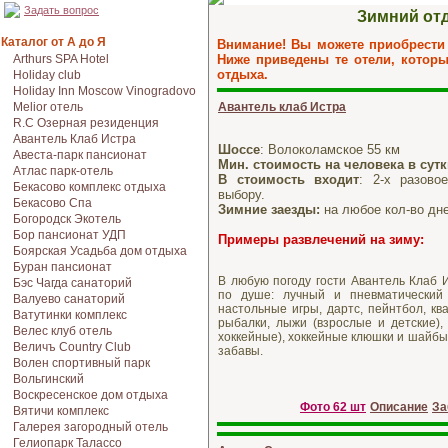
Задать вопрос
Зимний от
Каталог от А до Я
Внимание! Вы можете приобрести 
Ниже приведены те отели, котор
Arthurs SPA Hotel
отдыха.
Holiday club
Holiday Inn Moscow Vinogradovo
Melior отель
Авантель клаб Истра
R.C Озерная резиденция
Авантель Клаб Истра
Шоссе
: Волоколамское 55 км
Авеста-парк пансионат
Мин. стоимость на человека в сут
Атлас парк-отель
В стоимость входит
: 2-х разово
Бекасово комплекс отдыха
выбору.
Бекасово Спа
Зимние заезды:
на любое кол-во дне
Богородск Экотель
Бор пансионат УДП
Примеры развлечений на зиму:
Боярская Усадьба дом отдыха
Буран пансионат
В любую погоду гости Авантель Клаб 
Бэс Чагда санаторий
по душе: лучный и пневматический 
Валуево санаторий
настольные игры, дартс, пейнтбол, кв
Ватутинки комплекс
рыбалки, лыжи (взрослые и детские), 
Велес клуб отель
хоккейные), хоккейные клюшки и шайбы,
Величъ Country Club
забавы.
Волен спортивный парк
Вольгинский
Воскресенское дом отдыха
Фото 62 шт
Описание
За
Вятичи комплекс
Галерея загородный отель
Гелиопарк Талассо