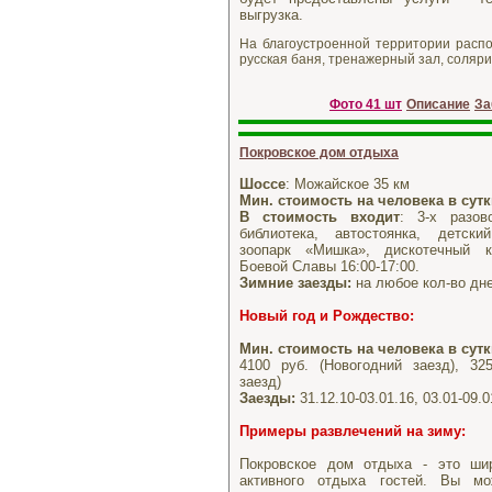
выгрузка.
На благоустроенной территории распо
русская баня, тренажерный зал, соляри
Фото 41 шт
Описание
За
Покровское дом отдыха
Шоссе
: Можайское 35 км
Мин. стоимость на человека в сут
В стоимость входит
: 3-х разов
библиотека, автостоянка, детск
зоопарк «Мишка», дискотечный 
Боевой Славы 16:00-17:00.
Зимние заезды:
на любое кол-во дне
Новый год и Рождество
:
Мин. стоимость на человека в сут
4100 руб. (Новогодний заезд), 32
заезд)
Заезды:
31.12.10-03.01.16, 03.01-09.0
Примеры развлечений
на зиму:
Покровское дом отдыха - это ши
активного отдыха гостей. Вы мо