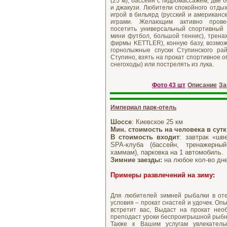
(25 м), бассейн с гидромассажем, две
и джакузи. Любители спокойного отдых
игрой в бильярд (русский и американс
играми. Желающим активно прове
посетить универсальный спортивный з
мини футбол, большой теннис), трена
фирмы KETTLER), конную базу, возмо
горнолыжные спуски Ступинского ра
Ступино, взять на прокат спортивное о
снегоходы) или пострелять из лука.
Фото 43 шт
Описание
За
Империал парк-отель
Шоссе
: Киевское 25 км
Мин. стоимость на человека в сут
В стоимость входит
: завтрак «шв
SPA-клуба (бассейн, тренажерны
хаммам), парковка на 1 автомобиль.
Зимние заезды:
на любое кол-во дне
Примеры развлечений на зиму:
Для любителей зимней рыбалки в от
условия – прокат снастей и удочек. Опы
встретит вас, Выдаст на прокат нео
преподаст уроки беспроигрышной рыбн
Также к Вашим услугам увлекатель