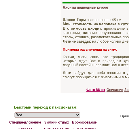
Яхонты природный курорт
Шоссе
: Горьковское шоссе 48 км
Мин. стоимость на человека в сут
В стоимость входит
: проживание в
категории, питание полупансион - 
стол», стоянка, развлекательные пр
Летние заезды:
на любое кол-во дне
Примеры развлечений на зиму:
Коньки, лыжи, санки это традицио
которые ждут Вас в природном кур
лагунный бассейн напомнит Вам о лете
Дети найдут для себя занятия в д
смогут пообщаться с животными в ми
Фото 86 шт
Описание
За
Быстрый переход к пансионатам:
Едины
Спецпредложение
Зимний отдых
Бронирование