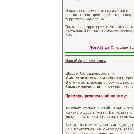
Недалеко от комплекса находится конн
как на территории клуба (организу
территории комплекса.
Так же на территории комплекса есть 
настольный теннис. Вы можете восполь
лыж.
Фото 55 шт
Описание
За
Новый берег комплекс
Шоссе
: Осташковское 7 км
Мин. стоимость на человека в сут
В стоимость входит
: проживание, з
Зимние заезды:
на любое кол-во дне
Примеры развлечений
на зиму:
Комплекс отдыха "Новый берег" - это
активного досуга гостей. Вы можете о
время на катке или покататься на лыжах
Так же Вы можете заняться подледно
или покататься на снегоходе (свой
будет предоставлены услуги – те