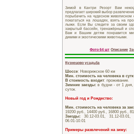
Зимой в Кантри Резорт Вам некогд
предлагает широкий выбор развлечений
порыбачить на чудесном живописном о
покататься на лошадях, взять на про
лыжи. Если Вы следите за своим зд
закрытый бассейн, тренажёрный и спо
Вам и Вашим детям понравится мин
дикими и экзотическими животными.
Фото 64 шт
Описание
За
Кузнецово усадьба
Шоссе
: Новорижское 60 км
Мин. стоимость на человека в сут
В стоимость входит
: проживание.
Зимние заезды:
в будни - от 1 дня,
суток.
Новый год и Рождество
:
Мин. стоимость на человека за зае
19200 руб., 14400 руб., 16800 руб., 81
Заезды:
30.12-03.01, 31.12-03.01, 0
06.01-10.01
Примеры развлечений на зиму: