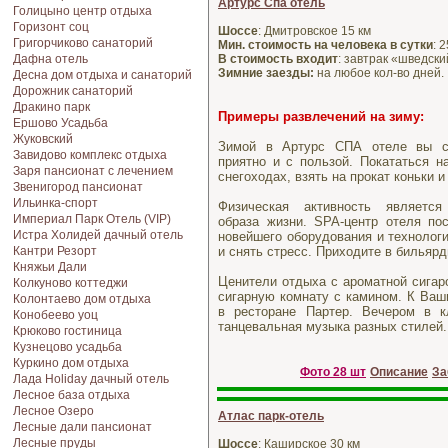
Артурс Спа отель
Голицыно центр отдыха
Горизонт соц
Шоссе
: Дмитровское 15 км
Григорчиково санаторий
Мин. стоимость на человека в сутки
: 
Дафна отель
В стоимость входит
: завтрак «шведски
Зимние заезды:
на любое кол-во дней.
Десна дом отдыха и санаторий
Дорожник санаторий
Дракино парк
Примеры развлечений на зиму:
Ершово Усадьба
Жуковский
Зимой в Артурс СПА отеле вы с
Завидово комплекс отдыха
приятно и с пользой. Покататься н
Заря пансионат с лечением
снегоходах, взять на прокат коньки и
Звенигород пансионат
Ильинка-спорт
Физическая активность являетс
Империал Парк Отель (VIP)
образа жизни. SPA-центр отеля по
Истра Холидей дачный отель
новейшего оборудования и технолог
Кантри Резорт
и снять стресс. Приходите в бильярд
Княжьи Дали
Ценители отдыха с ароматной сигар
Колкуново коттеджи
сигарную комнату с камином. К Ваш
Колонтаево дом отдыха
в ресторане Партер. Вечером в к
Конобеево уоц
танцевальная музыка разных стилей.
Крюково гостиница
Кузнецово усадьба
Куркино дом отдыха
Фото 28 шт
Описание
За
Лада Holiday дачный отель
Лесное база отдыха
Лесное Озеро
Атлас парк-отель
Лесные дали пансионат
Лесные пруды
Шоссе
: Каширское 30 км