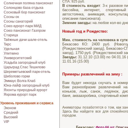
СПА: 925 руб.
Солнечная поляна пансионат
В стоимость входит
: 3-х разовое п
Солонцово база отдыха
бассейна, интернет, спортивны
Сосновый бор пансионат
автостоянка, анимация, консульта
Сосны ок
описании пансионата).
Сосны санаторий
Зимние заезды:
на любое кол-во дн
Союз курорт-парк МИД
Союз пансионат Газпром
Новый год и Рождество
:
Старица
Мин. стоимость на человека в сут
Таёжные дачи шале-отель
Бекасово КО: 2400 руб. (Нового
Тирс
(Рождественский заезд), Бекасово-СП
Удельная
заезд), 1750 руб. (Рождественский за
Улиткино
Заезды:
31.12.10 (13.00) по 04.01.16 (
Университетский
11.01.16 (15.00)
Усадьба загородный клуб
Царьград Спас Тешилово
Шереметьевский парк-отель
Примеры развлечений на зиму :
Шиболово горки
Эммаус Волга Клаб
Вам будет некогда скучать в номер
Юна-лайф загородный клуб
Вам разнообразие развлечений на
Яхонты природный курорт
коньков, лыж, санок, ледянок, дис
Яхрома курорт парк
баня, аквааэробика, спортивный ком
Уровень проживания и сервиса
Аниматоры позаботятся о том, как зан
Эконом
Здесь Вы найдете все для спокойного
Средний
городом.
Высокий
VIP
Бекасово:
Фото 66 шт
Описан