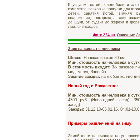
К услугам гостей веломобили и эле
комплекса, верховые прогулки для взро
детей, занятия йогой, зимняя р
снаряжения, подкормка, а также разл
до щуки, от судака до жереха и форел
лыж, снегоходов.
Фото 234 шт
Описание
З
Заря пансионат с лечением
Шоссе
: Новокаширское 80 км
Мин. стоимость на человека в сут
В стоимость входит
: 3-х разовое п
мед. услуг, бассейн.
Зимние заезды:
на любое кол-во дне
Новый год и Рождество
:
Мин. стоимость на человека в сут
4300 руб. (Новогодний заезд), 35
заезд)
Заезды:
31.12.10-03.01.16, 04.01-10.0
Примеры развлечений на зиму:
Зимой гости пансионата могут провес