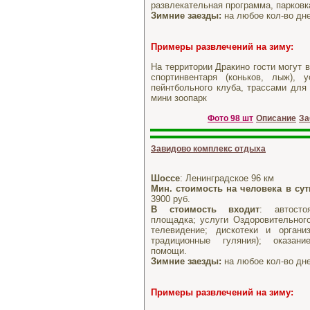
развлекательная программа, парковк
Зимние заезды:
на любое кол-во дне
Примеры развлечений на зиму:
На территории Дракино гости могут 
спортинвентаря (коньков, лыж), у
пейнтбольного клуба, трассами для
мини зоопарк
Фото 98 шт
Описание
За
Завидово комплекс отдыха
Шоссе
: Ленинградское 96 км
Мин. стоимость на человека в сут
3900 руб.
В стоимость входит
: автосто
площадка; услуги Оздоровительного
телевидение; дискотеки и органи
традиционные гуляния); оказан
помощи.
Зимние заезды:
на любое кол-во дне
Примеры развлечений на зиму: