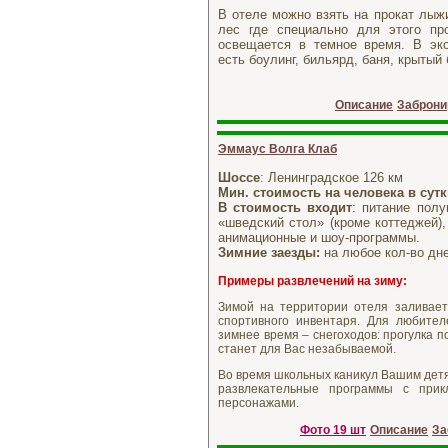
В отеле можно взять на прокат лыж
лес где специально для этого пр
освещается в темное время. В эко
есть боулинг, бильярд, баня, крытый 
Описание
Заброни
Эммаус Волга Клаб
Шоссе
: Ленинградское 126 км
Мин. стоимость на человека в сут
В стоимость входит
: питание полу
«шведский стол» (кроме коттеджей),
анимационные и шоу-программы.
Зимние заезды:
на любое кол-во дне
Примеры развлечений на зиму:
Зимой на территории отеля заливаетс
спортивного инвентаря. Для любител
зимнее время – снегоходов: прогулка 
станет для Вас незабываемой.
Во время школьных каникул Вашим дет
развлекательные программы с прик
персонажами.
Фото 19 шт
Описание
За