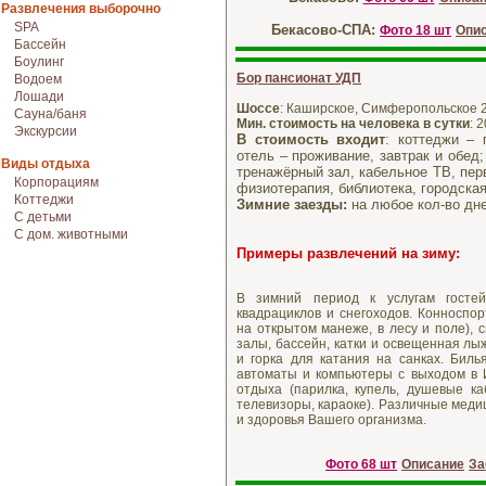
Развлечения выборочно
SPA
Бекасово-СПА:
Фото 18 шт
Опи
Бассейн
Боулинг
Бор пансионат УДП
Водоем
Лошади
Шоссе
: Каширское, Симферопольское 2
Сауна/баня
Мин. стоимость на человека в сутки
: 
Экскурсии
В стоимость входит
: коттеджи – 
отель – проживание, завтрак и обед;
Виды отдыха
тренажёрный зал, кабельное ТВ, пе
Корпорациям
физиотерапия, библиотека, городска
Коттеджи
Зимние заезды:
на любое кол-во дне
С детьми
С дом. животными
Примеры развлечений на зиму:
В зимний период к услугам гостей
квадрациклов и снегоходов. Конноспор
на открытом манеже, в лесу и поле),
залы, бассейн, катки и освещенная лы
и горка для катания на санках. Билья
автоматы и компьютеры с выходом в И
отдыха (парилка, купель, душевые ка
телевизоры, караоке). Различные меди
и здоровья Вашего организма.
Фото 68 шт
Описание
За