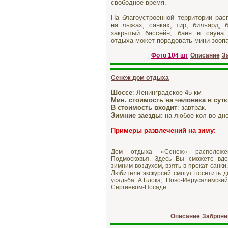
свободное время.
На благоустроенной территории рас
на лыжах, санках, тир, бильярд, б
закрытый бассейн, баня и сауна
отдыха может порадовать мини-зооп
Фото 104 шт
Описание
З
Сенеж дом отдыха
Шоссе
: Ленинградское 45 км
Мин. стоимость на человека в сут
В стоимость входит
: завтрак.
Зимние заезды:
на любое кол-во дне
Примеры развлечений
на зиму:
Дом отдыха «Сенеж» располож
Подмосковья. Здесь Вы сможете вдо
зимним воздухом, взять в прокат санки,
Любители экскурсий смогут посетить д
усадьба А.Блока, Ново-Иерусалимски
Сергиевом-Посаде.
.
Описание
Заброни