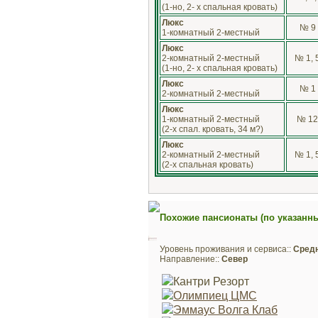
(1-но, 2- х спальная кровать)
Люкс
№ 9
1-комнатный 2-местный
Люкс
2-комнатный 2-местный
№ 1, 
(1-но, 2- х спальная кровать)
Люкс
№ 1
2-комнатный 2-местный
Люкс
1-комнатный 2-местный
№ 1
(2-х спал. кровать, 34 м?)
Люкс
2-комнатный 2-местный
№ 1, 
(2-х спальная кровать)
Похожие пансионаты (по указанн
Уровень проживания и сервиса::
Сред
Направление::
Север
Кантри Резорт
Олимпиец ЦМС
Эммаус Волга Клаб