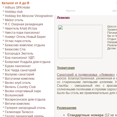
Каталог от А до Я
Arthurs SPA Hotel
Кратко
Подробно
Це
Holiday club
Holiday Inn Moscow Vinogradovo
Левково
Melior отель
R.C Озерная резиденция
Шоссе
Авантель Клаб Истра
Уровен
Авеста-парк пансионат
Питани
Км от 
Азимут Отель Новый Берег
Отдых
Атлас парк-отель
Направ
Бекасово комплекс отдыха
Развле
Детям
Бекасово Спа
Богородск Экотель
Бор пансионат УДП
Боярская Усадьба дом отдыха
Буран пансионат
Территория
Бэс Чагда санаторий
Валуево санаторий
Cанаторий в подмосковье «Левково»
р
шоссе. Благоустроенная, ухоженная и
Ватутинки комплекс
со старинными липовыми аллеями. Н
Велес клуб отель
Скалбы - смешанный лес с красав
Величъ Country Club
солнечными полянами и глухими заросля
Волен спортивный парк
было бы столь же привлекательно для 
Вольгинский
Воскресенское дом отдыха
Вятичи комплекс
Галерея загородный отель
Размещение
Гелиопарк Талассо
Стандартные номера
(12 кв 
Геолог пионерский лагерь