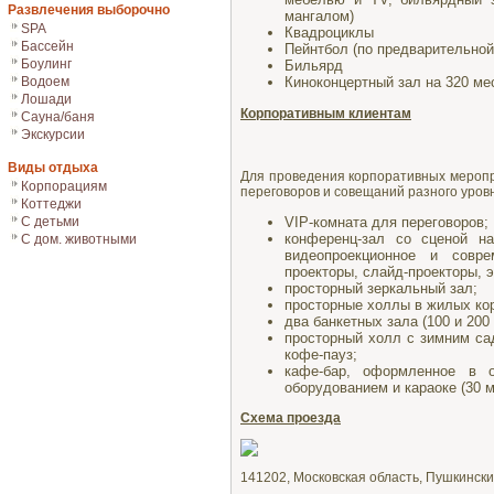
Развлечения выборочно
мангалом)
SPA
Квадроциклы
Бассейн
Пейнтбол (по предварительной
Боулинг
Бильярд
Водоем
Киноконцертный зал на 320 м
Лошади
Корпоративным клиентам
Сауна/баня
Экскурсии
Виды отдыха
Для проведения корпоративных меропри
Корпорациям
переговоров и совещаний разного уров
Коттеджи
VIP-комната для переговоров;
С детьми
конференц-зал со сценой на
С дом. животными
видеопроекционное и совре
проекторы, слайд-проекторы, э
просторный зеркальный зал;
просторные холлы в жилых ко
два банкетных зала (100 и 200 
просторный холл с зимним са
кофе-пауз;
кафе-бар, оформленное в о
оборудованием и караоке (30 м
Схема проезда
141202, Московская область, Пушкински