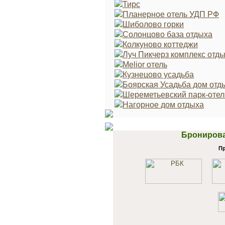
Тирс
Планерное отель УДП РФ
Шиболово горки
Солонцово база отдыха
Колкуново коттеджи
Луч Пикчерз комплекс отд
Melior отель
Кузнецово усадьба
Боярская Усадьба дом отд
Шереметьевский парк-отел
Нагорное дом отдыха
Бронирова
Пр