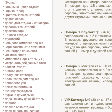
«стандартных» номера, распо
(Туапсе)
В номере: две 1,5-спальные
Голицыно центр отдыха
стол с двумя стульями, плат
Горизонт соц
персоны, электрический чайни
Григорчиково санаторий
двумя стульями - только в но
Дафна отель
Десна дом отдыха и санаторий
Дорожник санаторий
Дракино парк
Номера "Полулюкс"
(15 кв м
Ершово Усадьба
расположенных в 2-х этажном
Жуковский
В номере: двуспальная кров
Завидово комплекс отдыха
номеров) с прикроватными ту
посуда на две персоны, элект
Заря пансионат с лечением
ванной (1 номер с душевой каб
Звенигород пансионат
Ильинка-спорт
Империал Парк Отель (VIP)
Истра Холидей дачный отель
Номера "Люкс"
(24 кв м, 30 к
Кантри Резорт
«люкс», расположенных в 2-х
Княжьи Дали
В номере: двуспальная кров
Колкуново коттеджи
платяной шкаф-купе, стол
Колонтаево дом отдыха
электрический чайник, холод
Конобеево уоц
ванной.
Крюково гостиница
Кузнецово усадьба
Куркино дом отдыха
Лада Holiday дачный отель
VIP-Коттедж №9
(30 кв м, 17 
Левково
расположенных в одноэтажн
Лесное база отдыха
имеются летняя веранда и бо
Лесные дали пансионат
на 10-15 мест.