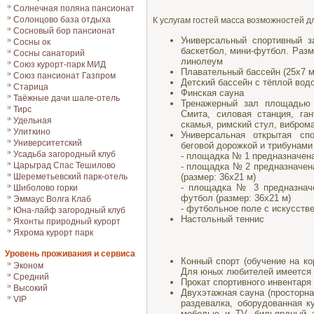
Солнечная поляна пансионат
Солонцово база отдыха
К услугам гостей масса возможностей д
Сосновый бор пансионат
Универсальный спортивный з
Сосны ок
баскетбол, мини-футбол. Разм
Сосны санаторий
линолеум
Союз курорт-парк МИД
Плавательный бассейн (25x7 м,
Союз пансионат Газпром
Детский бассейн с тёплой водо
Старица
Финская сауна
Таёжные дачи шале-отель
Тренажерный зал площадью 
Тирс
Смита, силовая станция, га
Удельная
скамья, римский стул, виброма
Улиткино
Универсальная открытая сп
Университетский
беговой дорожкой и трибунами 
Усадьба загородный клуб
- площадка № 1 предназначена
Царьград Спас Тешилово
- площадка № 2 предназначена
(размер: 36х21 м)
Шереметьевский парк-отель
- площадка № 3 предназначе
Шиболово горки
футбол (размер: 36х21 м)
Эммаус Волга Клаб
- футбольное поле с искусств
Юна-лайф загородный клуб
Настольный теннис
Яхонты природный курорт
Яхрома курорт парк
Уровень проживания и сервиса
Конный спорт (обучение на ко
Эконом
Для юных любителей имеется 
Средний
Прокат спортивного инвентаря 
Высокий
Двухэтажная сауна (просторна
VIP
раздевалка, оборудованная к
мебелью и TV, бильярдный 