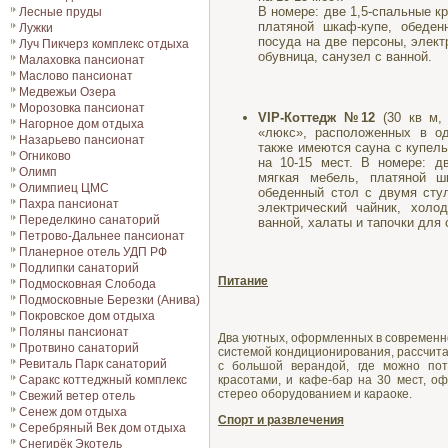
В номере: две 1,5-спальные к
Лесные пруды
платяной шкаф-купе, обеде
Лужки
посуда на две персоны, элект
Луч Пикчерз комплекс отдыха
обувница, санузел с ванной.
Малаховка пансионат
Маслово пансионат
Медвежьи Озера
Морозовка пансионат
VIP-Коттедж №12
(30 кв м, 
Нагорное дом отдыха
«люкс», расположенных в о
Назарьево пансионат
также имеются сауна с купел
Огниково
на 10-15 мест. В номере: д
Олимп
мягкая мебель, платяной ш
Олимпиец ЦМС
обеденный стол с двумя стул
Пахра пансионат
электрический чайник, холод
Переделкино санаторий
ванной, халаты и тапочки для 
Петрово-Дальнее пансионат
Планерное отель УДП РФ
Подлипки санаторий
Питание
Подмосковная Cлобода
Подмосковные Березки (Анива)
Покровское дом отдыха
Поляны пансионат
Два уютных, оформленных в современно
Протвино санаторий
системой кондиционирования, рассчита
Ревиталь Парк санаторий
с большой верандой, где можно пот
Саракс коттеджный комплекс
красотами, и кафе-бар на 30 мест, о
стерео оборудованием и караоке.
Свежий ветер отель
Сенеж дом отдыха
Спорт и развлечения
Серебряный Век дом отдыха
Снегирёк Экотель