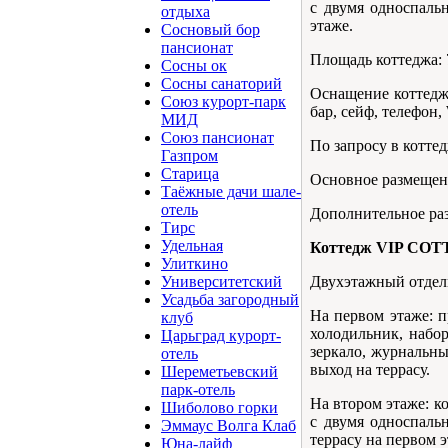
с двумя односпаль
отдыха
этаже.
Сосновый бор
пансионат
Площадь коттеджа: 7
Сосны ок
Сосны санаторий
Оснащение коттеджа
Союз курорт-парк
бар, сейф, телефон, 
МИД
Союз пансионат
По запросу в коттед
Газпром
Старица
Основное размещени
Таёжные дачи шале-
отель
Дополнительное раз
Тирс
Удельная
Коттедж VIP COT
Улиткино
Двухэтажный отдел
Университетский
Усадьба загородный
На первом этаже: п
клуб
холодильник, набор
Царьград курорт-
зеркало, журнальны
отель
выход на террасу.
Шереметьевский
парк-отель
На втором этаже: к
Шиболово горки
с двумя односпаль
Эммаус Волга Клаб
террасу на первом э
Юна-лайф