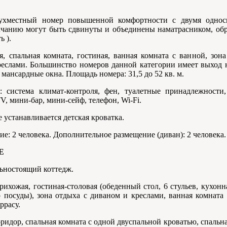
ухместный номер повышенной комфортности с двумя одно
лчанию могут быть сдвинуты и объединены наматрасником, обр
ь ).
, спальная комната, гостиная, ванная комната с ванной, зона
реслами. Большинство номеров данной категории имеет выход н
мансардные окна. Площадь номера: 31,5 до 52 кв. м.
 система климат-контроля, фен, туалетные принадлежности,
V, мини-бар, мини-сейф, телефон, Wi-Fi.
 устанавливается детская кроватка.
е: 2 человека. Дополнительное размещение (диван): 2 человека.
E
ьностоящий коттедж.
рихожая, гостиная-столовая (обеденный стол, 6 стульев, кухонн
 посуды), зона отдыха с диваном и креслами, ванная комната 
ррасу.
оридор, спальная комната с одной двуспальной кроватью, спальн