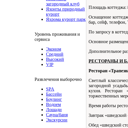
загородный клуб
Площадь коттеджа: 8
Яхонты природный
курорт
Оснащение коттеджа
Яхрома курорт парк
бар, сейф, телефон, 
По запросу в коттед
Уровень проживания и
сервиса
Основное размещени
Эконом
Дополнительное раз
Средний
Высокий
РЕСТОРАНЫ И 
VIP
Ресторан «Трапезн
Развлечения выборочно
Светлый классичес
загородной усадьб
SPA
кухня. Ресторан 
Бассейн
торжественных мер
Боулинг
Водоем
Время работы рестор
Лошади
Сауна/баня
Завтрак «шведский с
Экскурсии
Обед «шведский стол