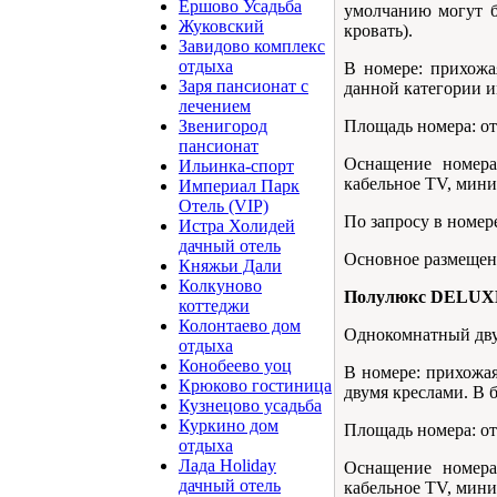
Ершово Усадьба
умолчанию могут б
Жуковский
кровать).
Завидово комплекс
отдыха
В номере: прихожа
Заря пансионат с
данной категории и
лечением
Площадь номера: от 
Звенигород
пансионат
Оснащение номера:
Ильинка-спорт
кабельное TV, мини-
Империал Парк
Отель (VIP)
По запросу в номере
Истра Холидей
дачный отель
Основное размещени
Княжьи Дали
Колкуново
Полулюкс DELUX
коттеджи
Колонтаево дом
Однокомнатный дву
отдыха
Конобеево уоц
В номере: прихожая
Крюково гостиница
двумя креслами. В 
Кузнецово усадьба
Куркино дом
Площадь номера: от 
отдыха
Лада Holiday
Оснащение номера:
дачный отель
кабельное TV, мини-