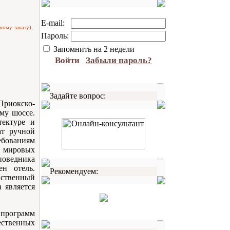
E-mail:
ному заказу),
Пароль:
Запомнить на 2 недели
Войти
Забыли пароль?
Задайте вопрос:
 Приокско-
му шоссе.
тектуре и
ат ручной
ебованиям
х мировых
поведника
ен отель.
Рекомендуем:
нственный
 является
программ
ственных