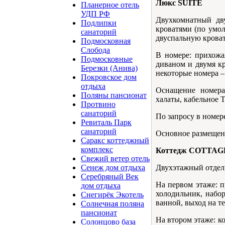
Люкс SUITE
Планерное отель
УДП РФ
Двухкомнатный дв
Подлипки
кроватями (по умо
санаторий
двуспальную кроват
Подмосковная
Cлобода
В номере: прихожая
Подмосковные
диваном и двумя к
Березки (Анива)
некоторые номера – 
Покровское дом
отдыха
Оснащение номера:
Поляны пансионат
халаты, кабельное T
Протвино
санаторий
По запросу в номере
Ревиталь Парк
санаторий
Основное размещени
Саракс коттеджный
комплекс
Коттедж COTTAG
Свежий ветер отель
Двухэтажный отдел
Сенеж дом отдыха
Серебряный Век
На первом этаже: п
дом отдыха
холодильник, набор
Снегирёк Экотель
ванной, выход на те
Солнечная поляна
пансионат
На втором этаже: к
Солонцово база