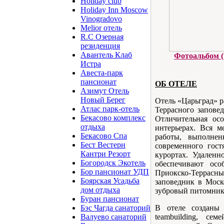
Holiday club
Holiday Inn Moscow
Vinogradovo
Melior отель
R.C Озерная
резиденция
Авантель Клаб
Фотоальбом (
Истра
Авеста-парк
пансионат
ОБ ОТЕЛЕ
Азимут Отель
Новый Берег
Отель «Царьград» р
Атлас парк-отель
Террасного запове
Бекасово комплекс
Отличительная осо
отдыха
интерьерах. Вся м
Бекасово Спа
работы, выполнен
Бест Вестерн
современного гост
Кантри Резорт
курортах. Удаленн
Богородск Экотель
обеспечивают осо
Бор пансионат УДП
Приокско-Террасны
Боярская Усадьба
заповедник в Моск
дом отдыха
зубровый питомник
Буран пансионат
В отеле созданы 
Бэс Чагда санаторий
teambuilding, се
Валуево санаторий