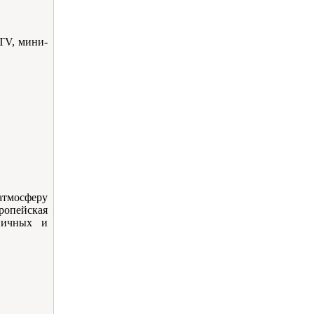
 TV, мини-
атмосферу
ропейская
дничных и