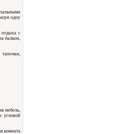
спальными
азуя одну
 отдыха с
а балкон,
 тапочки,
ая мебель,
с угловой
ая комната