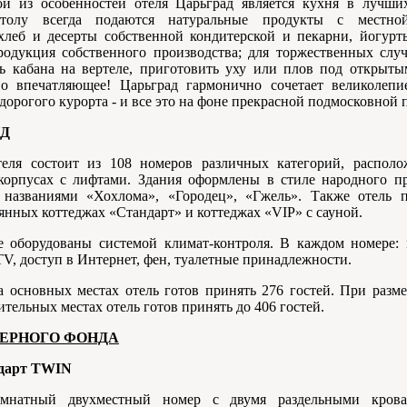
й из особенностей отеля Царьград является кухня в лучши
толу всегда подаются натуральные продукты с местно
леб и десерты собственной кондитерской и пекарни, йогурт
родукция собственного производства; для торжественных случ
ть кабана на вертеле, приготовить уху или плов под открытым
о впечатляющее! Царьград гармонично сочетает великолепи
дорогого курорта - и все это на фоне прекрасной подмосковной 
Д
еля состоит из 108 номеров различных категорий, распол
корпусах с лифтами. Здания оформлены в стиле народного п
названиями «Хохлома», «Городец», «Гжель». Также отель п
янных коттеджах «Стандарт» и коттеджах «VIP» с сауной.
е оборудованы системой климат-контроля. В каждом номере: 
TV, доступ в Интернет, фен, туалетные принадлежности.
 основных местах отель готов принять 276 гостей. При разм
тельных местах отель готов принять до 406 гостей.
ЕРНОГО ФОНДА
ндарт TWIN
омнатный двухместный номер с двумя раздельными крова