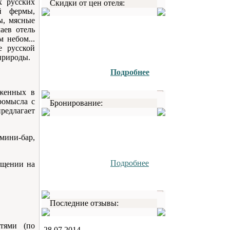
х русских
Скидки от цен отеля:
й фермы,
ы, мясные
аев отель
 небом...
е русской
природы.
Подробнее
оженных в
ромысла с
Бронирование:
редлагает
мини-бар,
Подробнее
ещении на
Последние отзывы:
тями (по
28.07.2014