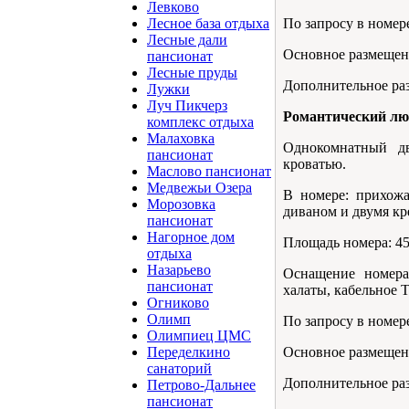
Левково
По запросу в номере
Лесное база отдыха
Лесные дали
Основное размещени
пансионат
Лесные пруды
Дополнительное раз
Лужки
Луч Пикчерз
Романтический 
комплекс отдыха
Малаховка
Однокомнатный д
пансионат
кроватью.
Маслово пансионат
Медвежьи Озера
В номере: прихожа
Морозовка
диваном и двумя кр
пансионат
Нагорное дом
Площадь номера: 45 
отдыха
Назарьево
Оснащение номера
пансионат
халаты, кабельное T
Огниково
Олимп
По запросу в номере
Олимпиец ЦМС
Основное размещени
Переделкино
санаторий
Дополнительное раз
Петрово-Дальнее
пансионат