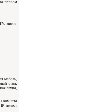
на первом
 TV, мини-
ая мебель,
ный стол,
кая сауна,
ая комната
VIP имеют