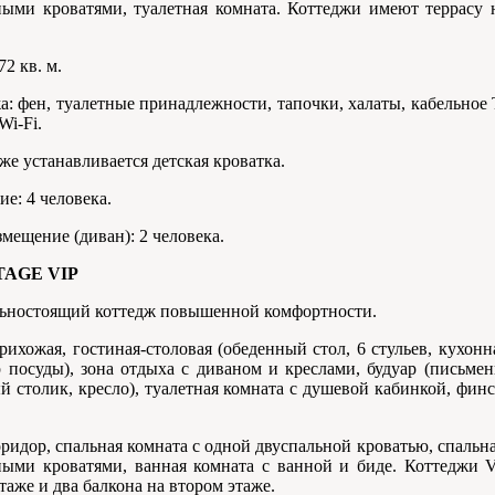
ными кроватями, туалетная комната. Коттеджи имеют террасу 
2 кв. м.
: фен, туалетные принадлежности, тапочки, халаты, кабельное
Wi-Fi.
же устанавливается детская кроватка.
е: 4 человека.
мещение (диван): 2 человека.
TAGE VIP
ьностоящий коттедж повышенной комфортности.
рихожая, гостиная-столовая (обеденный стол, 6 стульев, кухонн
 посуды), зона отдыха с диваном и креслами, будуар (письмен
й столик, кресло), туалетная комната с душевой кабинкой, финс
оридор, спальная комната с одной двуспальной кроватью, спальн
ными кроватями, ванная комната с ванной и биде. Коттеджи 
таже и два балкона на втором этаже.