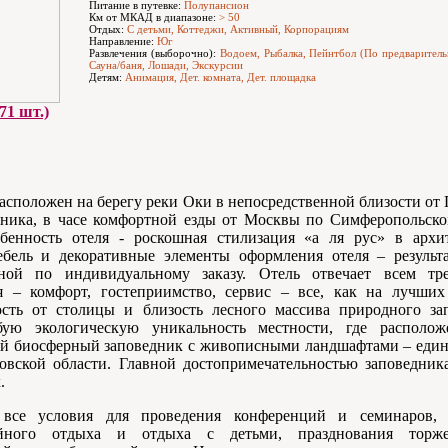
Питание в путевке:
Полупансион
Км от МКАД в диапазоне:
> 50
Отдых:
С детьми, Коттеджи, Активный, Корпорациям
Направление:
Юг
Развлечения (выборочно):
Водоем, Рыбалка, Пейнтбол (По предваритель
Сауна/баня, Лошади, Экскурсии
Детям:
Анимация, Дет. комната, Дет. площадка
71 шт.)
асположен на берегу реки Оки в непосредственной близости от
дника, в часе комфортной езды от Москвы по Симферопольско
бенность отеля - роскошная стилизация «а ля рус» в архи
ебель и декоративные элементы оформления отеля – результ
ной по индивидуальному заказу. Отель отвечает всем тр
я – комфорт, гостеприимство, сервис – все, как на лучши
ость от столицы и близость лесного массива природного за
бую экологическую уникальность местности, где располож
й биосферный заповедник с живописными ландшафтами – еди
овской области. Главной достопримечательностью заповедника
.
все условия для проведения конференций и семинаров, 
мейного отдыха и отдыха с детьми, празднования торже