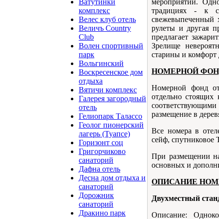
мероприятий. Одно
Ватутинки
традициях - к с
комплекс
свежевыпеченный х
Велес клуб отель
рулеты и другая п
Величъ Country
предлагает зажари
Club
Зрелище невероятн
Волен спортивный
старины и комфорт 
парк
Вольгинский
НОМЕРНОЙ ФОН
Воскресенское дом
отдыха
Номерной фонд от
Вятичи комплекс
отдельно стоящих 
Галерея загородный
соответствующими 
отель
размещение в дерев
Гелиопарк Талассо
Геолог пионерский
Все номера в отел
лагерь (Туапсе)
сейф, спутниковое 
Горизонт соц
Григорчиково
При размещении на
санаторий
основных и дополни
Дафна отель
Десна дом отдыха и
ОПИСАНИЕ НОМ
санаторий
Дорожник
Двухместный ста
санаторий
Дракино парк
Описание: Однок