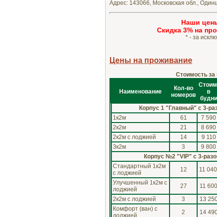
Адрес: 143066, Московская обл., Одинц
Наши цен
Cкидка 3% на про
* - за иск
Цены на проживание
Стоимость за 
Стоим
Кол-во
Наименование
в
номеров
будн
Корпус 1 "Главный" с 3-р
1к2м
61
7 590
2к2м
21
8 690
2к2м с лоджией
14
9 110
3к2м
3
9 800
Корпус №2 "VIP" с 3-раз
Стандартный 1к2м
12
11 04
с лоджией
Улучшенный 1к2м с
27
11 60
лоджией
2к2м с лоджией
3
13 25
Комфорт (ван) с
2
14 49
лоджией