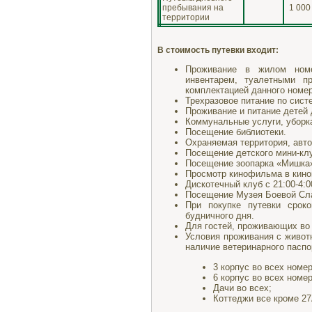
пребывания на
1 000
территории
В стоимость путевки входит:
Проживание в жилом номе
инвентарем, туалетными п
комплектацией данного номер
Трехразовое питание по сис
Проживание и питание детей 
Коммунальные услуги, уборк
Посещение библиотеки.
Охраняемая территория, авто
Посещение детского мини-кл
Посещение зоопарка «Мишка
Просмотр кинофильма в кино
Дискотечный клуб с 21:00-4:0
Посещение Музея Боевой Сла
При покупке путевки срок
будничного дня.
Для гостей, проживающих во 
Условия проживания с животн
наличие ветеринарного паспо
3 корпус во всех номе
6 корпус во всех номер
Дачи во всех;
Коттеджи все кроме 27А