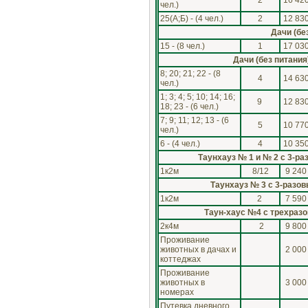
чел.)
25(А;Б) - (4 чел.)
2
12 83
Дачи (бе
15 - (8 чел.)
1
17 03
Дачи (без питани
8; 20; 21; 22 - (8
4
14 63
чел.)
1; 3; 4; 5; 10; 14; 16;
9
12 83
18; 23 - (6 чел.)
7; 9; 11; 12; 13 - (6
5
10 77
чел.)
6 - (4 чел.)
4
10 35
Таунхауз № 1 и № 2 с 3-р
1к2м
8/12
9 240
Таунхауз № 3 с 3-разо
1к2м
2
7 590
Таун-хаус №4 с трехраз
2к4м
2
9 800
Проживание
животных в дачах и
2 000
коттеджах
Проживание
животных в
3 000
номерах
Путевка дневного