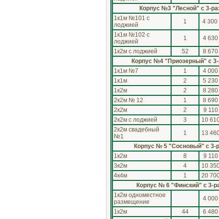
Корпус №3 "Лесной" с 3-р
1к1м №101 с
1
4 300
лоджией
1к1м №102 с
1
4 630
лоджией
1к2м с лоджией
52
8 670
Корпус №4 "Приозерный" с 3
1к1м №7
1
4 000
1к1м
2
5 230
1к2м
2
8 280
2к2м № 12
1
8 690
2к2м
2
9 110
2к2м с лоджией
3
10 61
2к2м свадебный
1
13 46
№1
Корпус № 5 "Сосновый" с 3-
1к2м
8
9 110
3к2м
4
10 35
4к4м
1
20 70
Корпус № 6 "Финский" с 3-
1к2м одноместное
4 000
размещение
1к2м
44
6 480