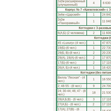
1к2м расширенный
4
6 630
(улучшенный)
Корпус № 7 «Кремлевский» с 
3к4м «Царский»
1
24 84
2к2м
1
11 04
«Панорамный»
Коттеджи с 3-разовы
6(А;Б) (2 человека)
2
11 60
Коттеджи (
45 «Luxury» (4 чел.)
1
47 87
19(Б)-(6 чел.)
1
22 73
29(Б; В)-(8 чел.)
2
20 23
29(А), 19(А)-(6 чел.)
2
17 87
17(Б)-(6 чел.)
2
17 11
26(А; Б)-(4 чел.)
1
16 42
Коттеджи (без пита
Вилла "Лесная" - (4
1
16 55
чел.)
2; 48-55 - (8 чел.)
9
24 70
24; 30-44; 46; 47 - (8
18
21 53
чел.)
28(А;Б;В) - (6 чел.)
3
17 11
27(А;Б) - (6 чел.)
2
17 11
17(А); 27(В) - (6
2
16 42