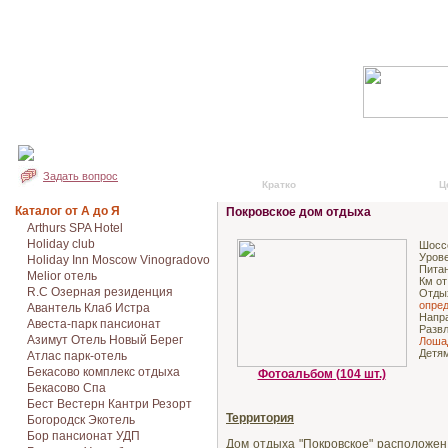
Задать вопрос
Кратко
Подробно
Ц
Каталог от А до Я
Покровское дом отдыха
Arthurs SPA Hotel
Holiday club
Шосс
Урове
Holiday Inn Moscow Vinogradovo
Питан
Melior отель
Км от
R.C Озерная резиденция
Отд
опред
Авантель Клаб Истра
Напр
Авеста-парк пансионат
Разв
Азимут Отель Новый Берег
Лошад
Детя
Атлас парк-отель
Бекасово комплекс отдыха
Фотоальбом (104 шт.)
Бекасово Спа
Бест Вестерн Кантри Резорт
Территория
Богородск Экотель
Бор пансионат УДП
Дом отдыха "Покровское" расположен