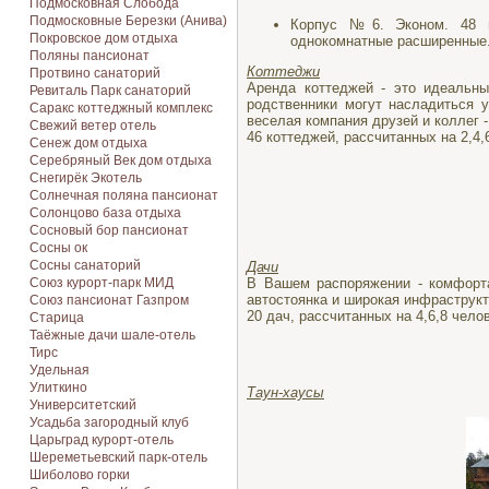
Подмосковная Cлобода
Подмосковные Березки (Анива)
Корпус №6. Эконом. 48 н
Покровское дом отдыха
однокомнатные расширенные
Поляны пансионат
Коттеджи
Протвино санаторий
Аренда коттеджей - это идеальн
Ревиталь Парк санаторий
родственники могут насладиться 
Саракс коттеджный комплекс
веселая компания друзей и коллег -
Свежий ветер отель
46 коттеджей, рассчитанных на 2,4,
Сенеж дом отдыха
Серебряный Век дом отдыха
Снегирёк Экотель
Солнечная поляна пансионат
Солонцово база отдыха
Сосновый бор пансионат
Сосны ок
Сосны санаторий
Дачи
В Вашем распоряжении - комфорта
Союз курорт-парк МИД
автостоянка и широкая инфраструкт
Союз пансионат Газпром
20 дач, рассчитанных на 4,6,8 челов
Старица
Таёжные дачи шале-отель
Тирс
Удельная
Улиткино
Таун-хаусы
Университетский
Усадьба загородный клуб
Царьград курорт-отель
Шереметьевский парк-отель
Шиболово горки