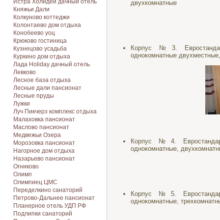
Истра Холидей дачный отель
двухкомнатные
Княжьи Дали
Колкуново коттеджи
Колонтаево дом отдыха
Конобеево уоц
Крюково гостиница
Корпус №3. Евростандар
Кузнецово усадьба
однокомнатные двухместные,
Куркино дом отдыха
Лада Holiday дачный отель
Левково
Лесное база отдыха
Лесные дали пансионат
Лесные пруды
Лужки
Луч Пикчерз комплекс отдыха
Малаховка пансионат
Маслово пансионат
Медвежьи Озера
Корпус №4. Евростандар
Морозовка пансионат
однокомнатные, двухкомнатны
Нагорное дом отдыха
Назарьево пансионат
Огниково
Олимп
Олимпиец ЦМС
Переделкино санаторий
Корпус №5. Евростандар
Петрово-Дальнее пансионат
однокомнатные, трехкомнатны
Планерное отель УДП РФ
Подлипки санаторий