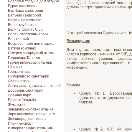
Боярская Усадьба дом отдыха
заповедной Звенигородской земле 
Буран пансионат
долины пестрят броскими и яркими кр
Бэс Чагда санаторий
Валуево санаторий
Ватутинки комплекс
Велес клуб отель
Величъ Country Club
Этот край воспевали Пушкин и Фет, Че
Волен спортивный парк
Вольгинский
Размещение
Воскресенское дом отдыха
Вятичи комплекс
Дом отдыха предлагает вам высо
Галерея загородный отель
класса корпусов - начиная от VIP, 
Гелиопарк Талассо
стиль хайтек, уровень Еврост
Геолог пионерский лагерь
комфортабельного проживания, и
(Туапсе)
животными.
Горизонт соц
Григорчиково санаторий
Дафна отель
Номера
Десна дом отдыха и санаторий
Дорожник санаторий
Корпус №1. Евростандар
Дракино парк
однокомнатные двухместные,
Ершово Усадьба
лоджии.
Жуковский
Завидово комплекс отдыха
Заря пансионат с лечением
Звенигород пансионат
Ильинка-спорт
Империал Парк Отель (VIP)
Корпус №2. VIP. 44 номе