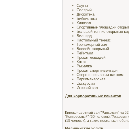
Сауны
Солярий
Дискотека
Библиотека
Кинозал
Спортивные площадки откры
Большой теннис открытые ко
Бильярд
Настольный теннис
Тренажерный зал
Бассейн закрытый
Пейнтбол
Прокат лошадей
Каток
Рыбалка
Прокат спортинвентаря
Озеро с песчаным пляжем
Парикмахерская
Экскурсии
Игровой зал
Для корпоративных клиентов
Киноконцертный зал "Рапсодия" на 520
"Конгрессный" (60 человек), "Академич
(15 человек), а также несколько небол
Медицинские услуги