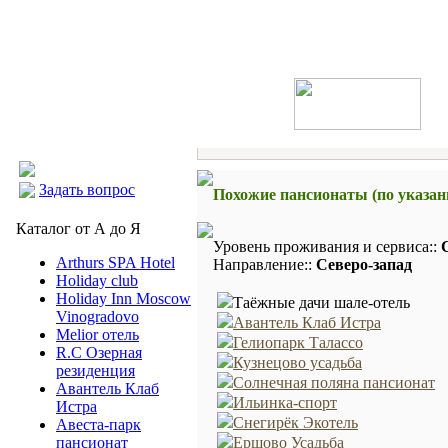
Задать вопрос
Похожие пансионаты (по указа
Каталог от А до Я
Уровень проживания и сервиса::
Arthurs SPA Hotel
Направление::
Северо-запад
Holiday club
Holiday Inn Moscow
Таёжные дачи шале-отель
Vinogradovo
Авантель Клаб Истра
Melior отель
Гелиопарк Талассо
R.C Озерная
Кузнецово усадьба
резиденция
Солнечная поляна пансионат
Авантель Клаб
Ильинка-спорт
Истра
Снегирёк Экотель
Авеста-парк
пансионат
Ершово Усадьба