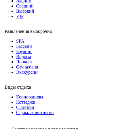
Эконом
Средний
Высокий
VIP
Развлечения выборочно
SPA
Бассейн
Боулинг
Водоем
Лошади
Сауна/баня
Экскурсии
Виды отдыха
Корпорациям
Коттеджи
С детьми
С дом. животными