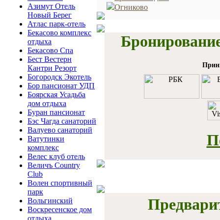
Азимут Отель
Огниково
Новый Берег
Атлас парк-отель
Бекасово комплекс
Бронирование
отдыха
Бекасово Спа
Бест Вестерн
Прин
Кантри Резорт
Богородск Экотель
Бор пансионат УДП
Боярская Усадьба
дом отдыха
Буран пансионат
Бэс Чагда санаторий
Валуево санаторий
П
Ватутинки
комплекс
Велес клуб отель
Величъ Country
Club
Волен спортивный
парк
Предвари
Вольгинский
Воскресенское дом
отдыха