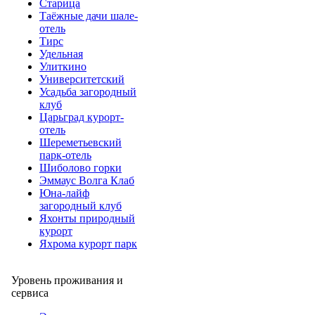
Старица
Таёжные дачи шале-
отель
Тирс
Удельная
Улиткино
Университетский
Усадьба загородный
клуб
Царьград курорт-
отель
Шереметьевский
парк-отель
Шиболово горки
Эммаус Волга Клаб
Юна-лайф
загородный клуб
Яхонты природный
курорт
Яхрома курорт парк
Уровень проживания и
сервиса