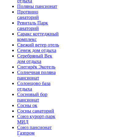
отдыха
Поляны пансионат
Протвино
санаторий
Ревиталь Парк
санаторий
Саракс коттеджный
комплекс
Свежий ветер отель
Сенеж дом отдыха
Серебряный Век
дом отдыха
Снегирёк Экотель
Солнечная поляна
пансионат
Солонцово база
отдыха
Сосновый бор
пансионат
Сосны ок
Сосны санаторий
Союз курорт-парк
МИД
Союз пансионат
Газпром