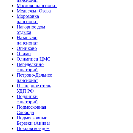
пансионат
Маслово пансионат
Медвежьи Озера
Морозовка
пансионат
Нагорное дом
отдыха
Назарьево
пансионат
Огниково
Олимп
Олимпиец ЦМС
Переделкино
санаторий
Петрово-Дальнее
пансионат
Планерное отель
УДП РФ
Подлипки
санаторий
Подмосковная
Cлобода
Подмосковные
Березки (Анива)
Покровское дом