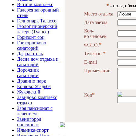
Вятичи комплекс
*
- поля, обяз
Галерея загородный
Место отдыха
отель
Гелиопарк Талассо
Дата заезда
Геолог пионерский
Кол-
лагерь (Туапсе)
во человек
Горизонт соц
Григорчиково
*
Ф.И.О.
санаторий
*
Дафна отель
Телефон
Десна дом отдыха и
E-mail
санаторий
Дорожник
Примечание
санаторий
Дракино парк
Ершово Усадьба
Жуковский
*
Код
Завидово комплекс
отдыха
Заря пансионат с
лечением
Звенигород
пансионат
Ильинка-спорт
Империал Парк