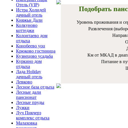
Отель (VIP)
Подобрать панс
Истра Холидей
дачный отель
Княжьи Дали
Уровень проживания и се
Колкуново
Развлечения (выбор
коттеджи
Направ
Колонтаево дом
отдыха
О
Конобеево уоц
Крюково гостиница
Км от МКАД в диап
Кузнецово усадьба
Куркино дом
Питание в пу
отдыха
Ш
Лада Holiday
дачный отель
Левково
Лесное база отдыха
Лесные дали
пансионат
Лесные пруды
Лужки
Луч Пикчерз
комплекс отдыха
Малаховка