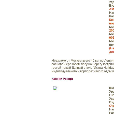
Уд
Ви
Ак
На
Ра
Ко
во
Мин
200
Мин
001
Мин
(ру
(Н
де
Недалеко от Москвы всего 45 км. по Лени
сосново-березовом лесу на берегу Истри
гостей новый Дачный отель "Истра Holiday
индивидуального и корпоративного отдыха,
Кантри Резорт
Шо
Ур
Пи
Уд
Ви
От
На
Ра