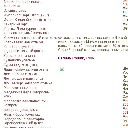
(Пр
Звенигород пансионат с
Ко
лечением
Мин
Ильинка-спорт
120
Империал Парк Отель (VIP)
Мин
Истра Холидей дачный отель
001
Мин
Кантри Резорт
(ру
Княжьи Дали туристическо-
развлекательный комплекс
Колкуново коттеджный комплекс
«Атлас парк-отель» расположен в ближайш
минутах езды от Международного аэропор
Колонтаево дом отдыха
пансионата «Лесное» и окружен 20-ю гект
Конобеево учебно-
Свежий лесной воздух, тишина, нарушаема
оздоровительный центр
Крюково гостиница
Величъ Country Club
Кузнецово усадьба
Куркино дом отдыха
Шо
Лада Holiday дачный отель
Ур
Лесное база отдыха
Пи
Лесные дали пансионат
Уд
Луч Пикчерз комплекс отдыха
Ви
Маслово пансионат
На
Медвежьи Озера загородный
Ра
клуб
Са
Мин
Морозовка пансионат РАО
200
Газпром
Мин
Нагорное дом отдыха
001
Новый берег комплекс
Мин
Переделкино санаторно -
(ру
кардиологический центр
фи