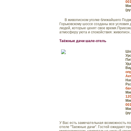
001
Мин
(ру
В живописном уголке ближайшего Подмоск
Горьковскому шоссе созданы все условия 
людей, которые ценят свое время.Приезжа
атмосферу уюта и спокойствия: живописн..
Таёжные дачи шале-отель
Шо
Ур
Пи
Уд
Ви
оп
Ак
На
Ра
ба
Мин
120
Мин
001
Мин
(ру
У Вас есть замечательная возможность по
отеле "Таежные дачи". Гостей ожидают:п