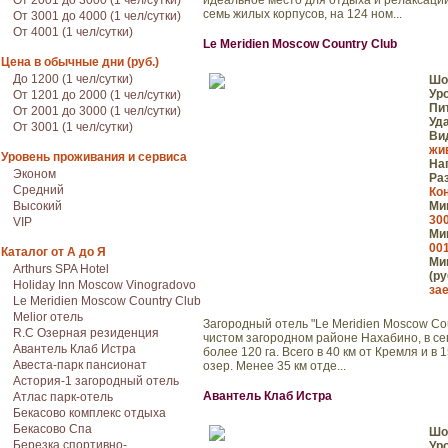
От 2001 до 3000 (1 чел/сутки)
идеальное место для отдыха и релаксаци
семь жилых корпусов, на 124 ном...
От 3001 до 4000 (1 чел/сутки)
От 4001 (1 чел/сутки)
Le Meridien Moscow Country Club
Цена в обычные дни (руб.)
До 1200 (1 чел/сутки)
Шо
Ур
От 1201 до 2000 (1 чел/сутки)
Пи
От 2001 до 3000 (1 чел/сутки)
Уд
От 3001 (1 чел/сутки)
Ви
жи
Уровень проживания и сервиса
На
Эконом
Ра
Средний
Ко
Высокий
Мин
300
VIP
Мин
001
Каталог от А до Я
Мин
Arthurs SPA Hotel
(ру
Holiday Inn Moscow Vinogradovo
зае
Le Meridien Moscow Country Club
Melior отель
Загородный отель "Le Meridien Moscow Co
R.C Озерная резиденция
чистом загородном районе Нахабино, в се
Авантель Клаб Истра
более 120 га. Всего в 40 км от Кремля и 
Авеста-парк пансионат
озер. Менее 35 км отде...
Астория-1 загородный отель
Авантель Клаб Истра
Атлас парк-отель
Бекасово комплекс отдыха
Бекасово Спа
Шо
Березка спортивно-
Ур