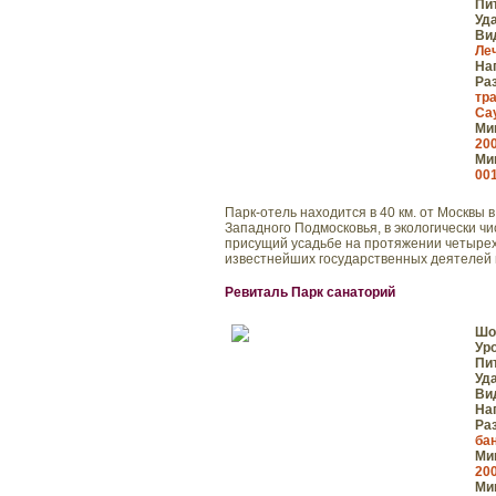
Пи
Уд
Ви
Ле
На
Ра
тр
Са
Мин
200
Мин
001
Парк-отель находится в 40 км. от Москвы 
Западного Подмосковья, в экологически ч
присущий усадьбе на протяжении четырех
известнейших государственных деятелей и
Ревиталь Парк санаторий
Шо
Ур
Пи
Уд
Ви
На
Ра
ба
Мин
200
Мин