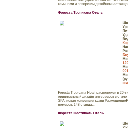
микроклиматом, удивительно чистый свеж
каминами и авторским дизайномнастоящая
Фореста Тропикана Отель
Шо
Ур
Пи
Уд
Ви
Ко
На
Ра
Боу
Мин
120
Мин
001
Мин
(ру
фи
Foresta Tropicana Hotel расположен в 20-т
оригинальный дизайн интерьеров в стиле t
SPA, новая концепция кухни РазмещениеFo
номеров: 148 станда...
Фореста Фестиваль Отель
Шо
Ур