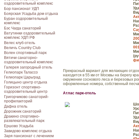
оздоровительный комплекс
Пи
Уд
Бор пансионат УДП
Ви
Боярская Усадьба дом отдыха
Ак
Буран оздоровительный
На
комплекс
Ра
Бэс Чагда санаторий
Са
Ватутинки оздоровительный
Мин
комплекс УДП РФ
200
Велес клуб-отель
Мин
001
Величъ Country Club
Мин
Волен cпортивный парк
(ру
Вятичи санаторно-
фик
оздоровительный комплекс
Галерея загородный отель
Прекрасный вариант для желающих отдохн
Гелиопарк Талассо
находится в 55 км от Москвы на берегу к
Гелиопарк Царьград
окружении соснового леса и березовых ро
Голицыно центр отдыха
оформленные номера, собственный песчан
Горизонт спортивно-
оздоровительный центр
Атлас парк-отель
Григорчиково санаторий-
профилакторий
Шо
Дафна отель
Ур
Дорожник санаторий
Пи
Дракино спортивно-
Уд
развлекательный парк
Ви
Ершово Усадьба
Ак
На
Завидово комплекс отдыха
Ра
Заря пансионат с лечением