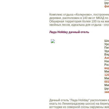
(ру
фи
Комплекс отдыха «Колкуново», построенны
деревни, расположен в 140 км от МКАД по 
Обширная территория более 100 га на жи
хвойных лесов, идеальна для отдыха - спок
Лада Holiday дачный отель
Шо
Ур
Пи
Уд
Ви
Ак
На
Ра
во
Мин
120
Мин
001
Мин
(ру
зае
Дачный отель "Лада Holiday" расположен 
ехать по Ленинградскому шоссе) на бере
коттеджи из северной сосны окружены ж