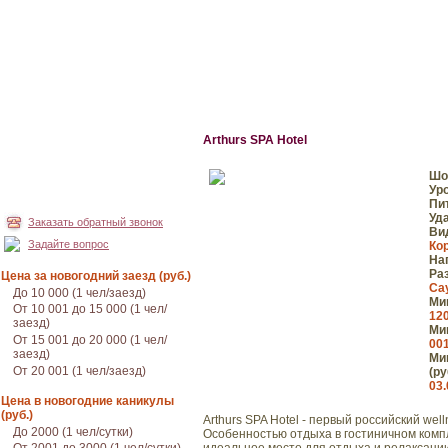
Arthurs SPA Hotel
Шо
Ур
Пи
Уд
Заказать обратный звонок
Ви
Задайте вопрос
Ко
На
Ра
Цена за новогодний заезд (руб.)
Сау
До 10 000 (1 чел/заезд)
Мин
От 10 001 до 15 000 (1 чел/
120
заезд)
Мин
От 15 001 до 20 000 (1 чел/
001
заезд)
Мин
От 20 001 (1 чел/заезд)
(ру
03.
Цена в новогодние каникулы
(руб.)
Arthurs SPA Hotel - первый российский wel
До 2000 (1 чел/сутки)
Особенностью отдыха в гостиничном компл