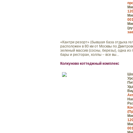
пр
Мин
120
Мин
001
Мин
(ру
зае
«Кантри резорт» (бывшая база отдыха гелио
расположен в 80 км от Москвы по Дмитровс
зеленый массив (сосны, березы), одна из 
бары и ресторан, холлы – все вы...
Колкуново коттеджный комплекс
Шо
Ур
Пи
Уд
Ви
Ак
На
Ра
Ко
(П
Мин
120
Мин
001
Мин