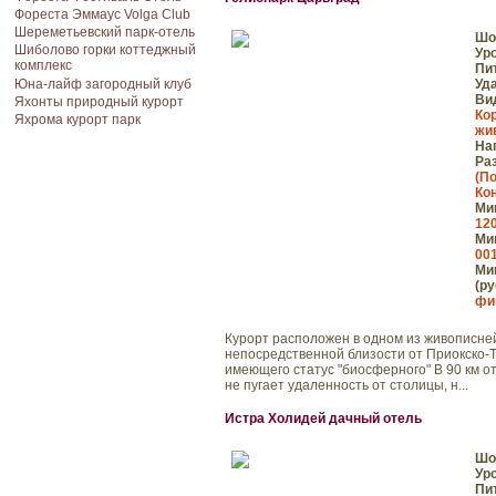
Фореста Эммаус Volga Club
Шереметьевский парк-отель
Шо
Шиболово горки коттеджный
Ур
комплекс
Пи
Юна-лайф загородный клуб
Уд
Ви
Яхонты природный курорт
Ко
Яхрома курорт парк
жи
На
Ра
(П
Ко
Мин
120
Мин
001
Мин
(ру
фик
Курорт расположен в одном из живописней
непосредственной близости от Приокско-
имеющего статус "биосферного" В 90 км о
не пугает удаленность от столицы, н...
Истра Холидей дачный отель
Шо
Ур
Пи