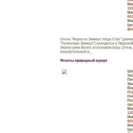
Ко
Мин
120
Мин
001
Мин
(ру
фи
Отель "Фореста Эммаус Volga Club" (ранее
"Гелиопарк Эммаус") находится в Тверской
берегу реки Волги, в сосновом бору. Отел
взыскательный в...
Яхонты природный курорт
Шо
Ур
Пи
Уд
Ви
От
На
Ра
пр
Мин
120
Мин
001
Мин
(ру