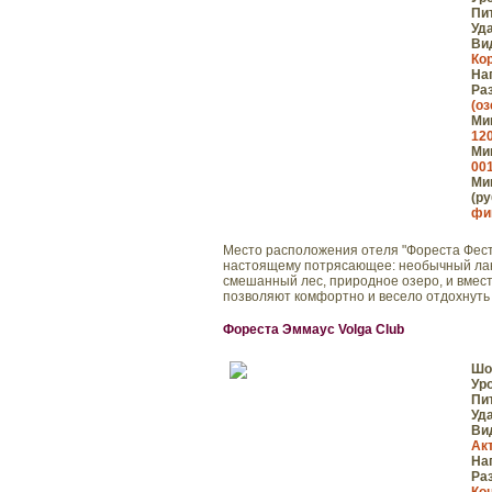
Пи
Уд
Ви
Ко
На
Ра
(оз
Мин
120
Мин
001
Мин
(ру
фи
Место расположения отеля "Фореста Фестива
настоящему потрясающее: необычный лан
смешанный лес, природное озеро, и вмест
позволяют комфортно и весело отдохнуть .
Фореста Эммаус Volga Club
Шо
Ур
Пи
Уд
Ви
Ак
На
Ра