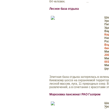
64 человек. ...
Лесное база отдыха
Шо
Ур
Пи
Уд
Ви
Ко
На
Ра
Во
ба
Мин
200
Мин
001
Мин
(ру
Элитная база отдыха затерялась в зеленых
Киевскому шоссе на охраняемой территори
лесной массив, луга, 11 природных озер.
развлечений, а в сочетании с красотами это
Морозовка пансионат РАО Газпром
Шо
Ур