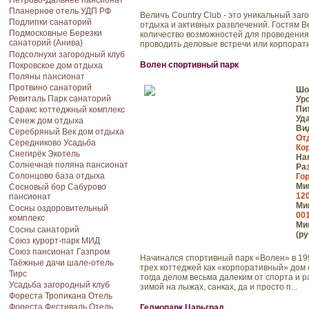
Петрово-Дальнее пансионат
Планерное отель УДП РФ
Величъ Country Club - это уникальный за
Подлипки санаторий
отдыха и активных развлечений. Гостям В
Подмосковные Березки
количество возможностей для проведения 
cанаторий (Анива)
проводить деловые встречи или корпорати
Подсолнухи загородный клуб
Волен cпортивный парк
Покровское дом отдыха
Поляны пансионат
Протвино санаторий
Шо
Ревиталь Парк санаторий
Ур
Пи
Саракс коттеджный комплекс
Уд
Сенеж дом отдыха
Ви
Серебряный Век дом отдыха
От
Середниково Усадьба
Ко
Снегирёк Экотель
На
Солнечная поляна пансионат
Ра
Солонцово база отдыха
Го
Мин
Сосновый бор Сабурово
120
пансионат
Мин
Сосны оздоровительный
001
комплекс
Мин
Сосны санаторий
(ру
Союз курорт-парк МИД
Союз пансионат Газпром
Начинался спортивный парк «Волен» в 1997
Таёжные дачи шале-отель
трех коттеджей как «корпоративный» дом
Тирс
тогда делом весьма далеким от спорта и 
Усадьба загородный клуб
зимой на лыжах, санках, да и просто п...
Фореста Тропикана Отель
Фореста Фестиваль Отель
Гелиопарк Царьград