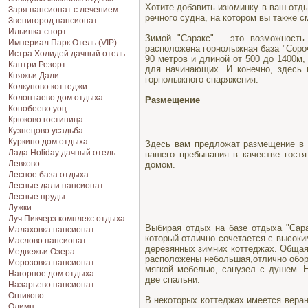
Хотите добавить изюминку в ваш отды
Заря пансионат с лечением
речного судна, на котором вы также 
Звенигород пансионат
Ильинка-спорт
Зимой "Саракс" – это возможность
Империал Парк Отель (VIP)
расположена горнолыжная база "Сороч
Истра Холидей дачный отель
90 метров и длиной от 500 до 1400м
Кантри Резорт
для начинающих. И конечно, здесь 
Княжьи Дали
горнолыжного снаряжения.
Колкуново коттеджи
Колонтаево дом отдыха
Размещение
Конобеево уоц
Крюково гостиница
Кузнецово усадьба
Куркино дом отдыха
Здесь вам предложат размещение в 
Лада Holiday дачный отель
вашего пребывания в качестве гост
Левково
домом.
Лесное база отдыха
Лесные дали пансионат
Лесные пруды
Лужки
Луч Пикчерз комплекс отдыха
Выбирая отдых на базе отдыха "Сар
Малаховка пансионат
который отлично сочетается с высоки
Маслово пансионат
деревянных зимних коттеджах. Общая 
Медвежьи Озера
расположены небольшая,отлично обор
Морозовка пансионат
мягкой мебелью, санузел с душем. 
Нагорное дом отдыха
две спальни.
Назарьево пансионат
Огниково
В некоторых коттеджах имеется веран
Олимп