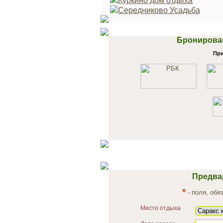
Куркино дом отдыха
Середниково Усадьба
Бронирован
При
Предва
*
- поля, обя
Место отдыха