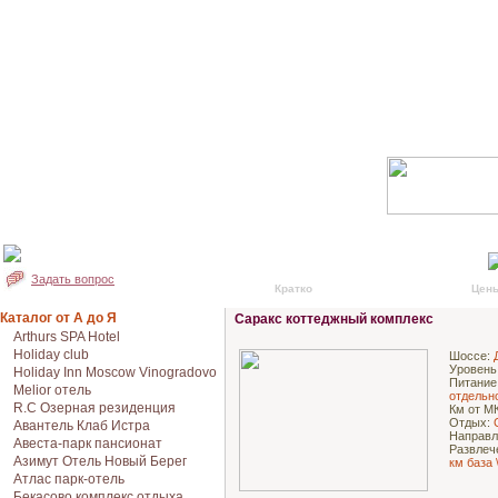
Задать вопрос
Кратко
Подробно
Цен
Каталог от А до Я
Саракс коттеджный комплекс
Arthurs SPA Hotel
Holiday club
Шоссе:
Уровень
Holiday Inn Moscow Vinogradovo
Питание
Melior отель
отдельн
R.C Озерная резиденция
Км от М
Отдых:
Авантель Клаб Истра
Направл
Авеста-парк пансионат
Развлеч
Азимут Отель Новый Берег
км база 
Атлас парк-отель
Бекасово комплекс отдыха