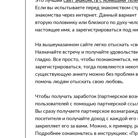
Это лучший
сайт знакомств с номерами тел
Если вы испытываете перед знакомством стр
знакомства через интернет. Данный вариан
вторую половинку или близкого по духу чел
настоящее имя, а зарегистрироваться под ни
На вышеуказанном сайте легко отыскать «сво
Назначайте встречу и получайте удовольстви
гладко. Все просто, чтобы познакомиться, не
зарегистрироваться, тогда появляются нек
существующую анкету можно без проблем вн
помочь людям отыскать свою любовь.
Чтобы получать заработок (партнерское воз
пользователей с помощью партнерской ссылк
Вы сразу получаете партнерское вознагражд
посетителя и получайте доход с каждой его
закрепляет его за вами. Можно, к примеру,
Подробнее ознакомьтесь в инструкциях: «Пр