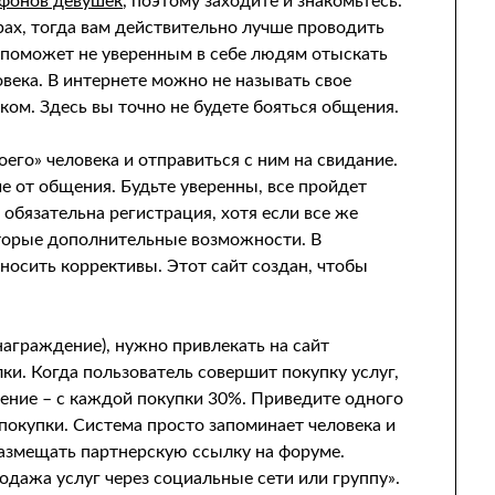
ефонов девушек
, поэтому заходите и знакомьтесь.
ах, тогда вам действительно лучше проводить
т поможет не уверенным в себе людям отыскать
овека. В интернете можно не называть свое
ком. Здесь вы точно не будете бояться общения.
его» человека и отправиться с ним на свидание.
е от общения. Будьте уверенны, все пройдет
 обязательна регистрация, хотя если все же
оторые дополнительные возможности. В
осить коррективы. Этот сайт создан, чтобы
награждение), нужно привлекать на сайт
и. Когда пользователь совершит покупку услуг,
ение – с каждой покупки 30%. Приведите одного
 покупки. Система просто запоминает человека и
 размещать партнерскую ссылку на форуме.
одажа услуг через социальные сети или группу».