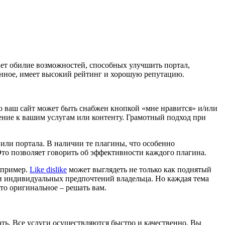
гает обилие возможностей, способных улучшить портал,
енное, имеет высокий рейтинг и хорошую репутацию.
то ваш сайт может быть снабжен кнопкой «мне нравится» и/или
шение к вашим услугам или контенту. Грамотный подход при
или портала. В наличии те плагины, что особенно
то позволяет говорить об эффективности каждого плагина.
 пример.
Like dislike
может выглядеть не только как поднятый
 и индивидуальных предпочтений владельца. Но каждая тема
то оригинальное – решать вам.
ть. Все услуги осуществляются быстро и качественно. Вы