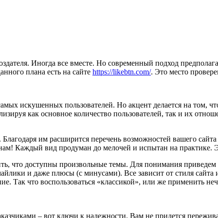
создателя. Иногда все вместе. Но современный подход предпола
анного плана есть на сайте
https://likebtn.com/
. Это место провер
самых искушенных пользователей. Но акцент делается на том, ч
лизируя как основное количество пользователей, так и их отно
 Благодаря им расширится перечень возможностей вашего сайта 
ам! Каждый вид продуман до мелочей и испытан на практике. Э
тить, что доступны произвольные темы. Для понимания приведем
айлики и даже плюсы (с минусами). Все зависит от стиля сайта
ие. Так что воспользоваться «классикой», или же применить неч
казчиками – вот ключи к надежности. Вам не придется пережива