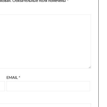
икован.
Обязательные поля помечены
*
EMAIL
*