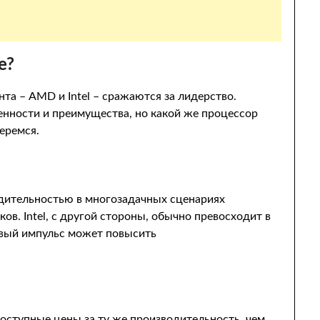
е?
та – AMD и Intel – сражаются за лидерство.
енности и преимущества, но какой же процессор
еремся.
дительностью в многозадачных сценариях
ов. Intel, с другой стороны, обычно превосходит в
овый импульс может повысить
доступные цены за ту же производительность, чем