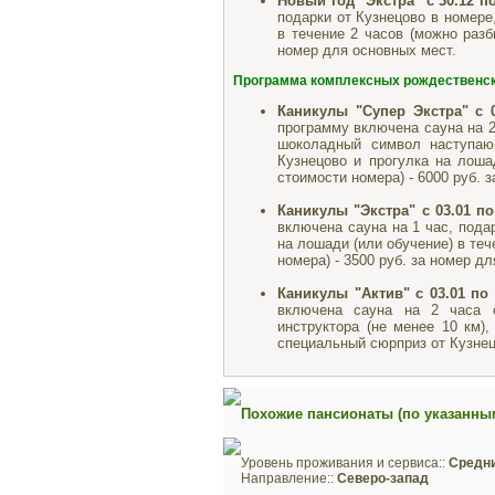
Новый год "Экстра"
с 30.12 по
подарки от Кузнецово в номере
в течение 2 часов (можно разб
номер для основных мест.
Программа комплексных рождественски
Каникулы "Супер Экстра"
с 
программу включена сауна на 
шоколадный символ наступаю
Кузнецово и прогулка на лоша
стоимости номера) - 6000 руб. 
Каникулы "Экстра"
с 03.01 по
включена сауна на 1 час, пода
на лошади (или обучение) в теч
номера) - 3500 руб. за номер д
Каникулы "Актив"
с 03.01 по 
включена сауна на 2 часа 
инструктора (не менее 10 км),
специальный сюрприз от Кузнецо
Похожие пансионаты (по указанны
Уровень проживания и сервиса::
Средн
Направление::
Северо-запад