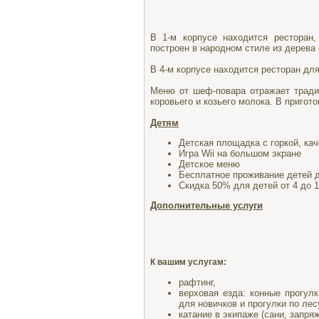
В 1-м корпусе находится ресторан,
построен в народном стиле из дерева
В 4-м корпусе находится ресторан дл
Меню от шеф-повара отражает тради
коровьего и козьего молока. В пригот
Детям
Детская площадка с горкой, ка
Игра Wii на большом экране
Детское меню
Бесплатное проживание детей до 
Скидка 50% для детей от 4 до 1
Дополнительные услуги
К вашим услугам:
рафтинг,
верховая езда: конные прогул
для новичков и прогулки по ле
катание в экипаже (сани, запр