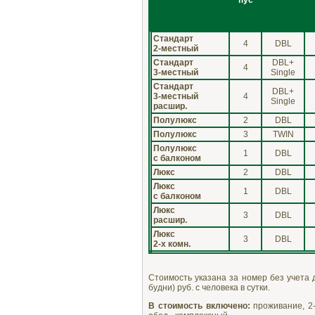
Стандарт
4
DBL
2-местный
Стандарт
DBL+
4
3-местный
Single
Стандарт
DBL+
3-местный
4
Single
расшир.
Полулюкс
2
DBL
Полулюкс
3
TWIN
Полулюкс
1
DBL
с балконом
Люкс
2
DBL
Люкс
1
DBL
с балконом
Люкс
3
DBL
расшир.
Люкс
3
DBL
2-х комн.
Стоимость указана за номер без учета 
будни) руб. с человека в сутки.
В стоимость включено:
проживание, 2-