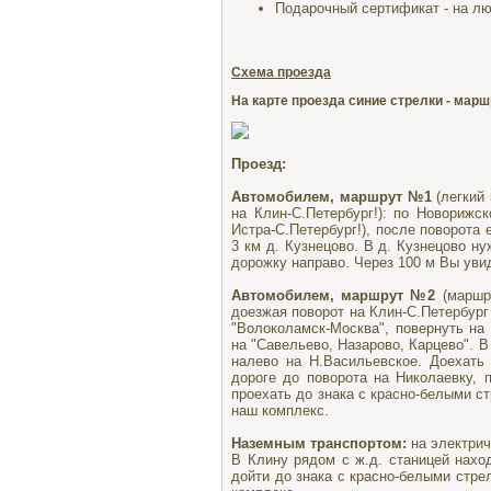
Подарочный сертификат - на лю
Схема проезда
На карте проезда синие стрелки - мар
Проезд:
Автомобилем, маршрут №1
(легкий
на Клин-С.Петербург!): по Новорижс
Истра-С.Петербург!), после поворота 
3 км д. Кузнецово. В д. Кузнецово н
дорожку направо. Через 100 м Вы уви
Автомобилем, маршрут №2
(маршру
доезжая поворот на Клин-С.Петербург
"Волоколамск-Москва", повернуть на 
на "Савельево, Назарово, Карцево". 
налево на Н.Васильевское. Доехать
дороге до поворота на Николаевку, 
проехать до знака с красно-белыми с
наш комплекс.
Наземным транспортом:
на электрич
В Клину рядом с ж.д. станицей наход
дойти до знака с красно-белыми стре