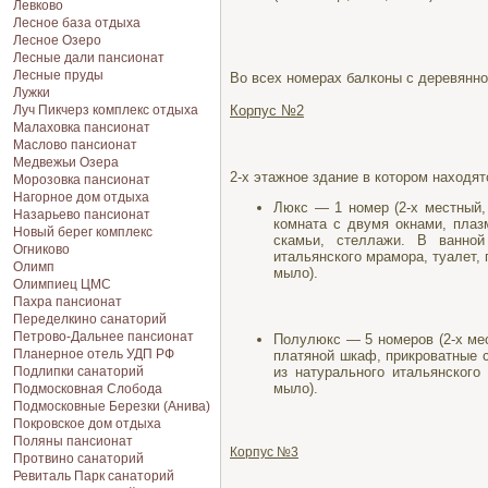
Левково
Лесное база отдыха
Лесное Озеро
Лесные дали пансионат
Лесные пруды
Во всех номерах балконы с деревянн
Лужки
Корпус №2
Луч Пикчерз комплекс отдыха
Малаховка пансионат
Маслово пансионат
Медвежьи Озера
2-х этажное здание в котором находят
Морозовка пансионат
Нагорное дом отдыха
Люкс — 1 номер (2-х местный, 
Назарьево пансионат
комната с двумя окнами, плаз
Новый берег комплекс
скамьи, стеллажи. В ванной
Огниково
итальянского мрамора, туалет,
Олимп
мыло).
Олимпиец ЦМС
Пахра пансионат
Переделкино санаторий
Петрово-Дальнее пансионат
Полулюкс — 5 номеров (2-х мес
Планерное отель УДП РФ
платяной шкаф, прикроватные 
из натурального итальянского
Подлипки санаторий
мыло).
Подмосковная Cлобода
Подмосковные Березки (Анива)
Покровское дом отдыха
Поляны пансионат
Корпус №3
Протвино санаторий
Ревиталь Парк санаторий