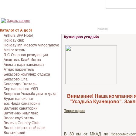
Задать вопрос
Кратко
Подробно
Каталог от А до Я
Arthurs SPA Hotel
Кузнецово усадьба
Holiday club
Holiday Inn Moscow Vinogradovo
Melior отель
R.C Озерная резиденция
Авантель Клаб Истра
Авеста-парк пансионат
Атлас парк-отель
Бекасово комплекс отдыха
Бекасово Спа
Богородск Экотель
Бор пансионат УДП
Боярская Усадьба дом отдыха
Внимание! Наша компания 
Буран пансионат
"Усадьба Кузнецово". Заклю
Бэс Чагда санаторий
Валуево санаторий
Территория
Ватутинки комплекс
Велес клуб отель
Величъ Country Club
Волен спортивный парк
Вольгинский
В 80 км от МКАД по Новорижскому