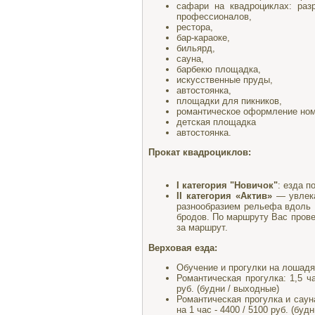
сафари на квадроциклах: раз
профессионалов,
рестора,
бар-караоке,
бильярд,
сауна,
барбекю площадка,
искусственные пруды,
автостоянка,
площадки для пикников,
романтическое оформление номе
детская площадка
автостоянка.
Прокат квадроциклов:
I категория "Новичок"
: езда п
II категория «Актив»
— увлека
разнообразием рельефа вдоль 
бродов. По маршруту Вас провед
за маршрут.
Верховая езда:
Обучение и прогулки на лошадях 
Романтическая прогулка: 1,5 ч
руб. (будни / выходные)
Романтическая прогулка и саун
на 1 час - 4400 / 5100 руб. (буд