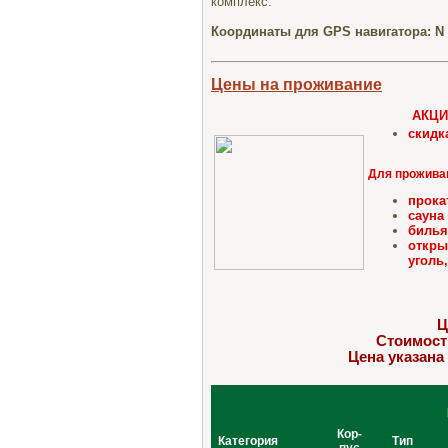
комплекс.
Координаты для GPS навигатора:
N 
Цены на проживание
АКЦИЯ
скидк
Для прожива
прока
сауна 
бильяр
откры
уголь
Ц
Стоимост
Цена указана
Кор-
Категория
Тип
пус