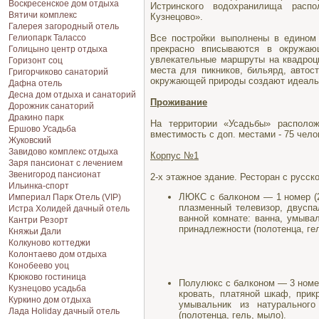
Воскресенское дом отдыха
Истринского водохранилища расп
Вятичи комплекс
Кузнецово».
Галерея загородный отель
Все постройки выполнены в едином 
Гелиопарк Талассо
прекрасно вписываются в окружаю
Голицыно центр отдыха
увлекательные маршруты на квадроци
Горизонт соц
места для пикников, бильярд, автос
Григорчиково санаторий
окружающей природы создают идеаль
Дафна отель
Десна дом отдыха и санаторий
Проживание
Дорожник санаторий
Дракино парк
На территории «Усадьбы» располо
Ершово Усадьба
вместимость с доп. местами - 75 чело
Жуковский
Завидово комплекс отдыха
Корпус №1
Заря пансионат с лечением
Звенигород пансионат
2-х этажное здание. Ресторан с русск
Ильинка-спорт
ЛЮКС с балконом — 1 номер (2
Империал Парк Отель (VIP)
плазменный телевизор, двуспа
Истра Холидей дачный отель
ванной комнате: ванна, умывал
Кантри Резорт
принадлежности (полотенца, гел
Княжьи Дали
Колкуново коттеджи
Колонтаево дом отдыха
Конобеево уоц
Крюково гостиница
Полулюкс с балконом — 3 номер
Кузнецово усадьба
кровать, платяной шкаф, прик
Куркино дом отдыха
умывальник из натурального
Лада Holiday дачный отель
(полотенца, гель, мыло).