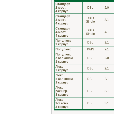
Стандарт
2-мест.
DBL
2/0
4 корпус
Стандарт
DBL+
3-мест.
3/1
Single
4 корпус
Стандарт
DBL+
4-мест.
4/1
Single
4 корпус
Полулюкс
DBL
2/1
2 корпус
Полулюкс
TWIN
2/1
Полулюкс
с балконом
DBL
2/0
1 корпус
Люкс
DBL
2/1
2 корпус
Люкс
с балконом
DBL
2/1
1 корпус
Люкс
расшир.
DBL
3/1
3 корпус
Люкс
2-х комн.
DBL
3/1
3 корпус