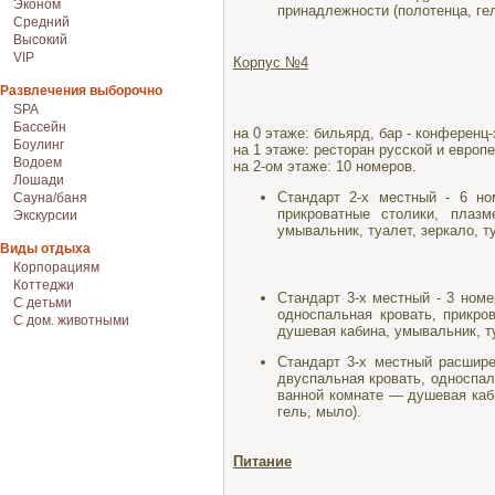
Эконом
принадлежности (полотенца, гел
Средний
Высокий
VIP
Корпус №4
Развлечения выборочно
SPA
Бассейн
на 0 этаже: бильярд, бар - конференц-
Боулинг
на 1 этаже: ресторан русской и европ
Водоем
на 2-ом этаже: 10 номеров.
Лошади
Стандарт 2-х местный - 6 но
Сауна/баня
прикроватные столики, плаз
Экскурсии
умывальник, туалет, зеркало, т
Виды отдыха
Корпорациям
Коттеджи
Стандарт 3-х местный - 3 ном
С детьми
односпальная кровать, прикро
С дом. животными
душевая кабина, умывальник, ту
Стандарт 3-х местный расшире
двуспальная кровать, односпал
ванной комнате — душевая каби
гель, мыло).
Питание