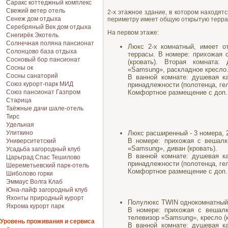
Саракс коттеджный комплекс
Свежий ветер отель
2-х этажное здание, в котором находят
Сенеж дом отдыха
периметру имеет общую открытую террас
Серебряный Век дом отдыха
На первом этаже:
Снегирёк Экотель
Солнечная поляна пансионат
Люкс 2-х комнатный, имеет о
Солонцово база отдыха
террасы. В номере: прихожая 
Сосновый бор пансионат
(кровать). Вторая комната:
Сосны ок
«Samsung», раскладное кресло
Сосны санаторий
В ванной комнате: душевая ка
Союз курорт-парк МИД
принадлежности (полотенца, гел
Союз пансионат Газпром
Комфортное размещение с доп. 
Старица
Таёжные дачи шале-отель
Тирс
Удельная
Улиткино
Люкс расширенный - 3 номера, 2
В номере: прихожая с вешалко
Университетский
«Samsung», диван (кровать).
Усадьба загородный клуб
В ванной комнате: душевая ка
Царьград Спас Тешилово
принадлежности (полотенца, гел
Шереметьевский парк-отель
Комфортное размещение с доп. 
Шиболово горки
Эммаус Волга Клаб
Юна-лайф загородный клуб
Яхонты природный курорт
Полулюкс TWIN однокомнатный 2
Яхрома курорт парк
В номере: прихожая с вешалк
телевизор «Samsung», кресло (к
Уровень проживания и сервиса
В ванной комнате: душевая ка