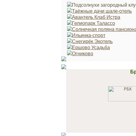
Подсолнухи загородный клу
Таёжные дачи шале-отель
Авантель Клаб Истра
Гелиопарк Талассо
Солнечная поляна пансион
Ильинка-спорт
Снегирёк Экотель
Ершово Усадьба
Огниково
Бр