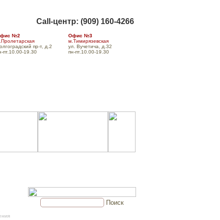
Call-центр: (909) 160-4266
фис №2
Офис №3
.Пролетарская
м.Тимирязевская
олгоградский пр-т, д.2
ул. Вучетича, д.32
н-пт.10.00-19.30
пн-пт.10.00-19.30
а
Доставка
Форум
Контакты
Поиск
.
ения