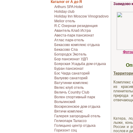
Каталог от А до Я
Завидово 
Arthurs SPA Hotel
Holiday club
Holiday Inn Moscow Vinogradovo
Melior отель
R.C Озерная резиденция
Авантель Клаб Истра
Авеста-парк пансионат
Атлас парк-отель
Бекасово комплекс отдыха
Бекасово Спа
Фотоа
Богородск Экотель
Бор пансионат УДП
Боярская Усадьба дом отдыха
Оп
Буран пансионат
Территор
Бэс Чагда санаторий
Валуево санаторий
Комплекс
Ватутинки комплекс
из краси
Велес клуб отель
пленитель
Величъ Country Club
природа 
Волен спортивный парк
отвечающи
Вольгинский
Воскресенское дом отдыха
Вятичи комплекс
Галерея загородный отель
Катера, л
Гелиопарк Талассо
лыжи, конь
Голицыно центр отдыха
России и р
Горизонт соц
послов и д