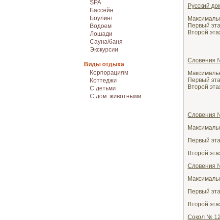
SPA
Русский до
Бассейн
Боулинг
Максимально
Первый этаж
Водоем
Второй этаж
Лошади
Сауна/баня
Экскурсии
Словения 
Виды отдыха
Корпорациям
Максимально
Первый этаж
Коттеджи
Второй этаж
С детьми
С дом. животными
Словения 
Максимально
Первый этаж
Второй этаж
Словения 
Максимально
Первый этаж
Второй этаж
Сокол № 12/