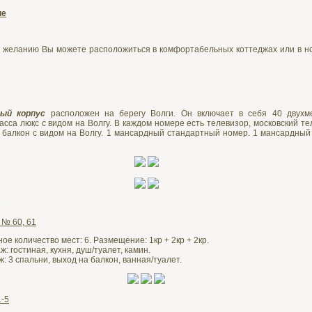
ие
 желанию Вы можете расположиться в комфортабельных коттеджах или в н
ый корпус
расположен на берегу Волги. Он включает в себя 40 двухм
асса люкс с видом на Волгу. В каждом номере есть телевизор, московский т
 балкон с видом на Волгу. 1 мансардный стандартный номер. 1 мансардный
 № 60, 61
е количество мест: 6. Размещение: 1кр + 2кр + 2кр.
: гостиная, кухня, душ/туалет, камин.
: 3 спальни, выход на балкон, ванная/туалет.
-5