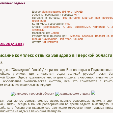
комплекс отдыха
Шоссе:
Ленинградское (96 км от МКАД)
Уровень проживания и сервиса:
VIP
Питание в путевке:
Без питания (завтрак при прожив
гостинице)
Км от МКАД в диапазоне:
> 50
Отдых:
Корпорациям, С дом. животными, Коттеджи, С д
Активный
Направление:
Север
Развлечения (выборочно):
Рыбалка, Бассейн, Водоем (р. В
Шоша), Сауна/баня, Пейнтбол, Лошади
Детям:
Дет. комната
льбом (234 шт.)
исание комплекс отдыха Завидово в Тверской области
ия
 отдыха
"Завидово"
ГлавУпДК приглашает Вас на отдых в Подмосковье 
вейших уголков, где сливаются воды великой русской реки Во
ной Шоши. Здесь идеальное место для отдыха: сказочная, типично ру
и абсолютная экологическая чистота, все это сочетается с комф
м самым взыскательным вкусам.
одки, водные мотоциклы, водные лыжи, водные велосипеды летом, а снег
ки - зимой, всегда в Вашем распоряжении во время отдыха в Завидово. О
ыбалка в России эти главные составляющие отечественного туризма прив
ипломатов на отдых в пансионат Завидово.