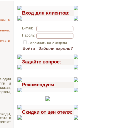
Вход для клиентов:
ании в
E-mail:
етьми,
Пароль:
олга и
Запомнить на 2 недели
Войти
Забыли пароль?
Задайте вопрос:
в один
лги и
Рекомендуем:
сская,
ортом,
Скидки от цен отеля:
оходы,
хота в
лекают