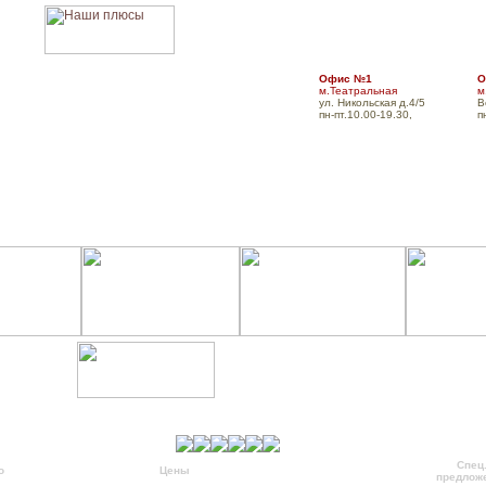
Офис №1
О
м.Театральная
м
ул. Никольская д.4/5
В
пн-пт.10.00-19.30,
п
Главная
О компании
Для турфирм
Оплат
Спец
о
Подробно
Цены
Фотоальбом
Заказать
предлож