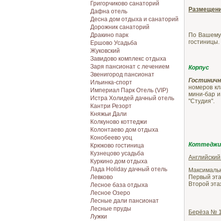
Григорчиково санаторий
Размещен
Дафна отель
Десна дом отдыха и санаторий
Дорожник санаторий
Дракино парк
По Вашему
гостиницы.
Ершово Усадьба
Жуковский
Завидово комплекс отдыха
Заря пансионат с лечением
Корпус
Звенигород пансионат
Гостиничн
Ильинка-спорт
номеров кл
Империал Парк Отель (VIP)
мини-бар и
Истра Холидей дачный отель
"Студия".
Кантри Резорт
Княжьи Дали
Колкуново коттеджи
Колонтаево дом отдыха
Конобеево уоц
Коттеджи
Крюково гостиница
Кузнецово усадьба
Английский
Куркино дом отдыха
Лада Holiday дачный отель
Максимально
Левково
Первый этаж
Второй этаж
Лесное база отдыха
Лесное Озеро
Лесные дали пансионат
Лесные пруды
Берёза № 1
Лужки