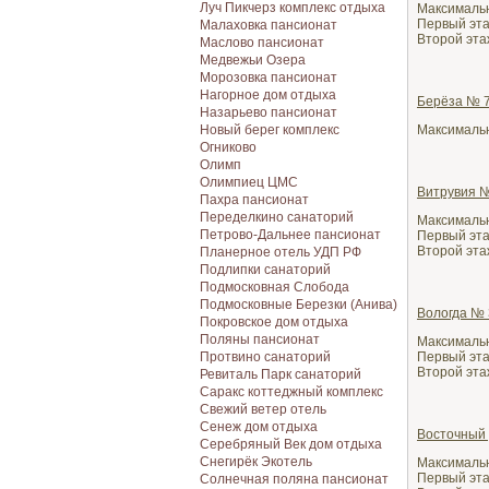
Луч Пикчерз комплекс отдыха
Максимально
Первый этаж
Малаховка пансионат
Второй этаж
Маслово пансионат
Медвежьи Озера
Морозовка пансионат
Нагорное дом отдыха
Берёза № 
Назарьево пансионат
Новый берег комплекс
Максимально
Огниково
Олимп
Олимпиец ЦМС
Витрувия №
Пахра пансионат
Переделкино санаторий
Максимально
Петрово-Дальнее пансионат
Первый этаж
Второй этаж
Планерное отель УДП РФ
Подлипки санаторий
Подмосковная Cлобода
Подмосковные Березки (Анива)
Вологда № 
Покровское дом отдыха
Поляны пансионат
Максимально
Протвино санаторий
Первый этаж
Второй этаж
Ревиталь Парк санаторий
Саракс коттеджный комплекс
Свежий ветер отель
Сенеж дом отдыха
Восточный
Серебряный Век дом отдыха
Снегирёк Экотель
Максимально
Первый этаж
Солнечная поляна пансионат