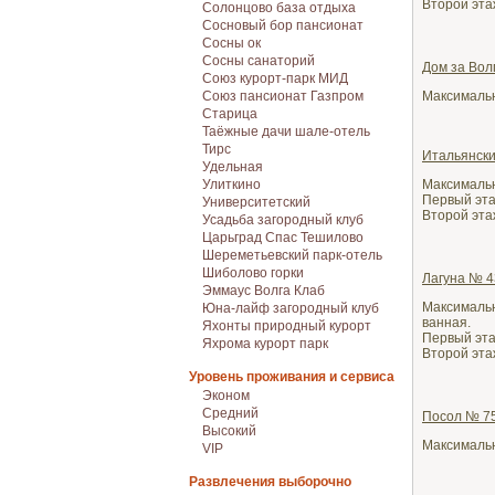
Второй этаж
Солонцово база отдыха
Сосновый бор пансионат
Сосны ок
Сосны санаторий
Дом за Вол
Союз курорт-парк МИД
Союз пансионат Газпром
Максимальн
Старица
Таёжные дачи шале-отель
Тирс
Итальянск
Удельная
Улиткино
Максимально
Первый этаж
Университетский
Второй этаж
Усадьба загородный клуб
Царьград Спас Тешилово
Шереметьевский парк-отель
Шиболово горки
Лагуна № 4
Эммаус Волга Клаб
Максимальн
Юна-лайф загородный клуб
ванная.
Яхонты природный курорт
Первый этаж
Яхрома курорт парк
Второй этаж
Уровень проживания и сервиса
Эконом
Средний
Посол № 7
Высокий
Максимальн
VIP
Развлечения выборочно