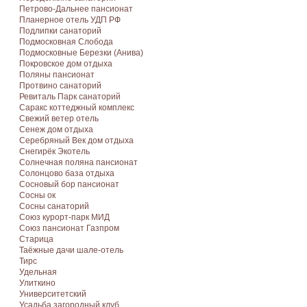
Петрово-Дальнее пансионат
Планерное отель УДП РФ
Подлипки санаторий
Подмосковная Cлобода
Подмосковные Березки (Анива)
Покровское дом отдыха
Поляны пансионат
Протвино санаторий
Ревиталь Парк санаторий
Саракс коттеджный комплекс
Свежий ветер отель
Сенеж дом отдыха
Серебряный Век дом отдыха
Снегирёк Экотель
Солнечная поляна пансионат
Солонцово база отдыха
Сосновый бор пансионат
Сосны ок
Сосны санаторий
Союз курорт-парк МИД
Союз пансионат Газпром
Старица
Таёжные дачи шале-отель
Тирс
Удельная
Улиткино
Университетский
Усадьба загородный клуб