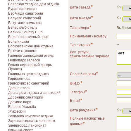
Боярская Усадьба дом отдыха
*
Дата заезда
Буран пансионат
Бэс Чагда санаторий
*
Валуево санаторий
Дата выезда
Ватутинки комплекс
*
Велес клуб отель
Тип номера
Выберит
Величъ Country Club
Примечания к номеру
Волен спортивный парк
Вольгинский
*
--
Тип питания
Воскресенское дом отдыха
Вятичи комплекс
Доп. услуги,
Галерея загородный отель
заказываемые заранее
Гелиопарк Талассо
Геолог пионерский лагерь
(Туапсе)
*
Голицыно центр отдыха
Способ оплаты
Горизонт соц
*
Григорчиково санаторий
Ф.И.О.
Дафна отель
*
Телефон
Десна дом отдыха и санаторий
Дорожник санаторий
*
E-mail
Дракино парк
Ершово Усадьба
*
Дата рождения
Жуковский
Завидово комплекс отдыха
Полные паспортные
Заря пансионат с лечением
*
данные
Звенигород пансионат
Ильинка-спорт