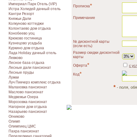
Империал Парк Отель (VIP)
*
Прописка
Истра Холидей дачный отель
Кантри Резорт
Примечание
Княжьи Дали
Колкуново коттеджи
Колонтаево дом отдыха
Конобеево уоц
Крюково гостиница
№ дисконтной карты
Кузнецово усадьба
(если есть)
Куркино дом отдыха
Размер скидки дисконтной
Лада Holiday дачный отель
карты
Левково
Лесное база отдыха
*
Оферта
с ус
Лесные дали пансионат
Лесные пруды
*
Код
Лужки
Луч Пикчерз комплекс отдыха
*
Малаховка пансионат
- поля, об
Маслово пансионат
Медвежьи Озера
Морозовка пансионат
Нагорное дом отдыха
Назарьево пансионат
Огниково
Олимп
Олимпиец ЦМС
Пахра пансионат
Переделкино санаторий