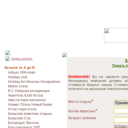
Задать вопрос
З
Подать п
Каталог от А до Я
Arthurs SPA Hotel
ВНИМАНИЕ!
Вы не сможете произ
Holiday club
Менеджеры компании должны уб
Holiday Inn Moscow Vinogradovo
стоимости Вашего заказа. Стоимо
Melior отель
получите на указанную электронную 
R.C Озерная резиденция
Авантель Клаб Истра
Авеста-парк пансионат
*
Место отдыха
Азимут Отель Новый Берег
Атлас парк-отель
*
Кол-во взрослых
Бекасово комплекс отдыха
Возраст ребенка
Бекасово Спа
Богородск Экотель
Добавит
Бор пансионат УДП