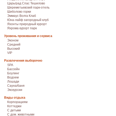
Царьград Спас Тешилово
Шереметьевский парк-отель
Шиболово горки
Эммаус Волга Клаб
Юна-лайф загородный клуб
Яхонты природный курорт
Яхрома курорт парк
Уровень проживания и сервиса
Эконом
Средний
Высокий
VIP
Развлечения выборочно
SPA
Бассейн
Боулинг
Водоем
Лошади
Сауна/баня
Экскурсии
Виды отдыха
Корпорациям
Коттеджи
С детьми
С дом. животными