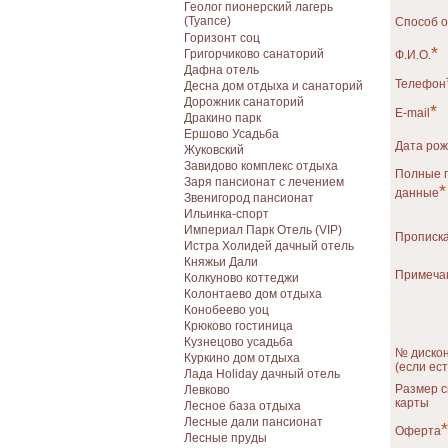
Геолог пионерский лагерь
(Туапсе)
Способ 
Горизонт соц
*
Григорчиково санаторий
Ф.И.О.
Дафна отель
Телефон
Десна дом отдыха и санаторий
Дорожник санаторий
*
E-mail
Дракино парк
Ершово Усадьба
Дата ро
Жуковский
Завидово комплекс отдыха
Полные 
Заря пансионат с лечением
*
данные
Звенигород пансионат
Ильинка-спорт
Империал Парк Отель (VIP)
Прописк
Истра Холидей дачный отель
Княжьи Дали
Примеча
Колкуново коттеджи
Колонтаево дом отдыха
Конобеево уоц
Крюково гостиница
Кузнецово усадьба
№ дискон
Куркино дом отдыха
(если ест
Лада Holiday дачный отель
Размер с
Левково
карты
Лесное база отдыха
Лесные дали пансионат
*
Оферта
Лесные пруды