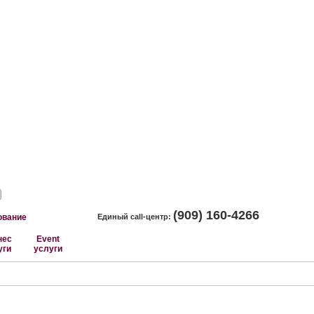
(909) 160-4266
ование
Единый call-центр:
нес
Event
Главная
О компании
Для турфирм
Опл
уги
услуги