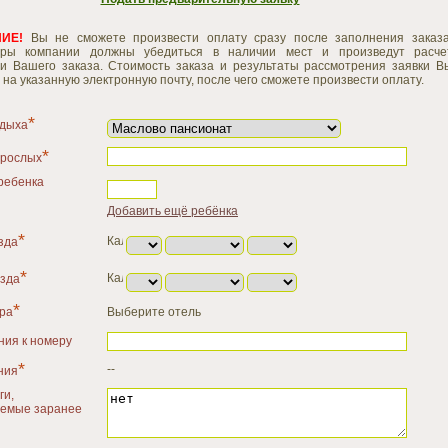
ИЕ!
Вы не сможете произвести оплату сразу после заполнения заказа
ры компании должны убедиться в наличии мест и произведут расче
и Вашего заказа. Стоимость заказа и результаты рассмотрения заявки В
 на указанную электронную почту, после чего сможете произвести оплату.
*
тдыха
*
зрослых
ребенка
Добавить ещё ребёнка
*
зда
*
езда
*
ра
Выберите отель
ия к номеру
*
--
ния
ги,
аемые заранее