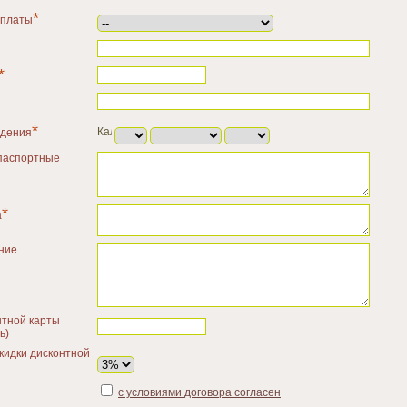
*
оплаты
*
*
ждения
паспортные
*
а
ние
тной карты
ь)
кидки дисконтной
с условиями договора согласен