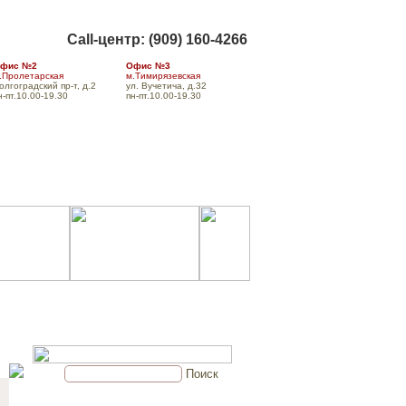
Call-центр: (909) 160-4266
фис №2
Офис №3
.Пролетарская
м.Тимирязевская
олгоградский пр-т, д.2
ул. Вучетича, д.32
н-пт.10.00-19.30
пн-пт.10.00-19.30
а
Доставка
Форум
Контакты
Поиск