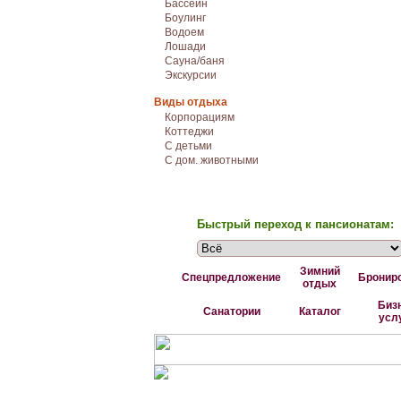
Бассейн
Боулинг
Водоем
Лошади
Сауна/баня
Экскурсии
Виды отдыха
Корпорациям
Коттеджи
С детьми
С дом. животными
Быстрый переход к пансионатам:
Зимний
Спецпредложение
Бронир
отдых
Биз
Санатории
Каталог
усл