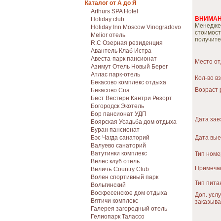
Каталог от А до Я
Arthurs SPA Hotel
ВНИМАН
Holiday club
Менедже
Holiday Inn Moscow Vinogradovo
стоимост
Melior отель
получите
R.C Озерная резиденция
Авантель Клаб Истра
Авеста-парк пансионат
Место о
Азимут Отель Новый Берег
Атлас парк-отель
Кол-во в
Бекасово комплекс отдыха
Возраст 
Бекасово Спа
Бест Вестерн Кантри Резорт
Богородск Экотель
Бор пансионат УДП
Дата зае
Боярская Усадьба дом отдыха
Буран пансионат
Бэс Чагда санаторий
Дата вы
Валуево санаторий
Ватутинки комплекс
Тип номе
Велес клуб отель
Примечан
Величъ Country Club
Волен спортивный парк
Тип пита
Вольгинский
Воскресенское дом отдыха
Доп. услу
Вятичи комплекс
заказыв
Галерея загородный отель
Гелиопарк Талассо