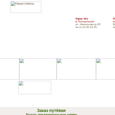
Офис №1
О
м.Театральная
м
ул. Никольская д.4/5
В
пн-пт.10.00-19.30,
п
Главная
О компании
Для турфирм
Оплат
Заказ путёвки
Подать предварительную заявку