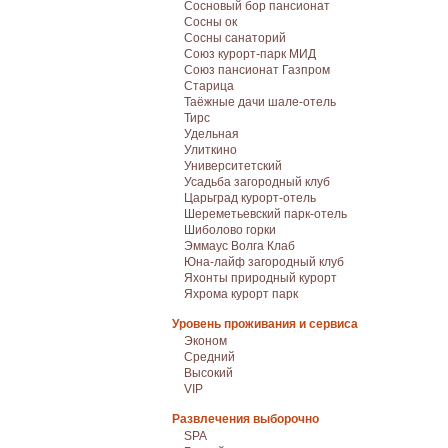
Сосновый бор пансионат
Сосны ок
Сосны санаторий
Союз курорт-парк МИД
Союз пансионат Газпром
Старица
Таёжные дачи шале-отель
Тирс
Удельная
Улиткино
Университетский
Усадьба загородный клуб
Царьград курорт-отель
Шереметьевский парк-отель
Шиболово горки
Эммаус Волга Клаб
Юна-лайф загородный клуб
Яхонты природный курорт
Яхрома курорт парк
Уровень проживания и сервиса
Эконом
Средний
Высокий
VIP
Развлечения выборочно
SPA