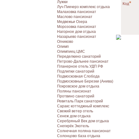
Лужки
*
Код
Луч Пикчерз комплекс отдыха
Малаховка пансионат
Маслово пансионат
Медвежьи Озера
Морозовка пансионат
Нагорное дом отдыха
Назарьево пансионат
Огниково
Олимп
Олимпиец ЦМС
Переделкино санаторий
Петрово-Дальнее пансионат
Планерное отель УДП РФ
Подлипки санаторий
Подмосковная Cлобода
Подмосковные Березки (Анива)
Покровское дом отдыха
Поляны пансионат
Протвино санаторий
Ревиталь Парк санаторий
Саракс коттеджный комплекс
Свежий ветер отель
Сенеж дом отдыха
Серебряный Век дом отдыха
Снегирёк Экотель
Солнечная поляна пансионат
Солонцово база отдыха