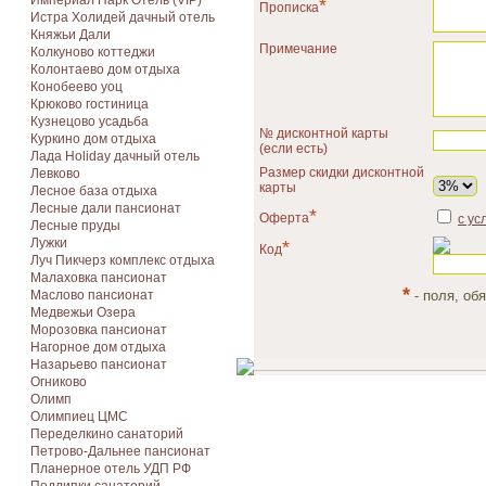
Империал Парк Отель (VIP)
*
Прописка
Истра Холидей дачный отель
Княжьи Дали
Примечание
Колкуново коттеджи
Колонтаево дом отдыха
Конобеево уоц
Крюково гостиница
Кузнецово усадьба
№ дисконтной карты
Куркино дом отдыха
(если есть)
Лада Holiday дачный отель
Размер скидки дисконтной
Левково
карты
Лесное база отдыха
Лесные дали пансионат
*
Оферта
с ус
Лесные пруды
Лужки
*
Код
Луч Пикчерз комплекс отдыха
Малаховка пансионат
*
Маслово пансионат
- поля, об
Медвежьи Озера
Морозовка пансионат
Нагорное дом отдыха
Назарьево пансионат
Огниково
Олимп
Олимпиец ЦМС
Переделкино санаторий
Петрово-Дальнее пансионат
Планерное отель УДП РФ