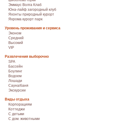
Шиболово горки
Эммаус Волга Клаб
Юна-лайф загородный клуб
Яхонты природный курорт
Яхрома курорт парк
Уровень проживания и сервиса
Эконом
Средний
Высокий
VIP
Развлечения выборочно
SPA
Бассейн
Боулинг
Водоем
Лошади
Сауна/баня
Экскурсии
Виды отдыха
Корпорациям
Коттеджи
С детьми
С дом. животными