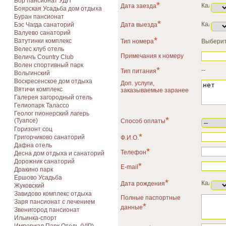
Бор пансионат УДП
*
Дата заезда
Боярская Усадьба дом отдыха
Буран пансионат
*
Бэс Чагда санаторий
Дата выезда
Валуево санаторий
*
Ватутинки комплекс
Тип номера
Выберит
Велес клуб отель
Примечания к номеру
Величъ Country Club
Волен спортивный парк
*
--
Тип питания
Вольгинский
Воскресенское дом отдыха
Доп. услуги,
Вятичи комплекс
заказываемые заранее
Галерея загородный отель
Гелиопарк Талассо
Геолог пионерский лагерь
*
(Туапсе)
Способ оплаты
Горизонт соц
*
Григорчиково санаторий
Ф.И.О.
Дафна отель
*
Телефон
Десна дом отдыха и санаторий
Дорожник санаторий
*
E-mail
Дракино парк
Ершово Усадьба
*
Дата рождения
Жуковский
Завидово комплекс отдыха
Полные паспортные
Заря пансионат с лечением
*
данные
Звенигород пансионат
Ильинка-спорт