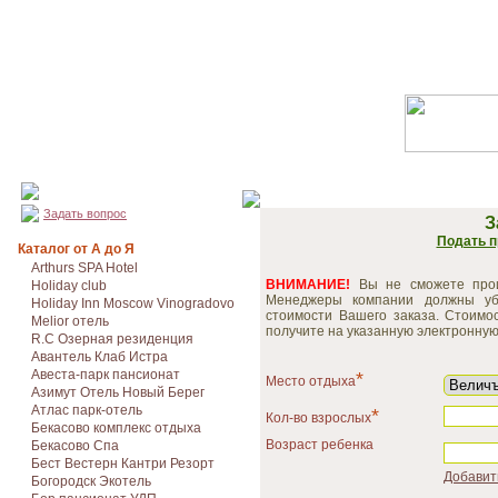
Задать вопрос
З
Подать п
Каталог от А до Я
Arthurs SPA Hotel
ВНИМАНИЕ!
Вы не сможете произ
Holiday club
Менеджеры компании должны уб
Holiday Inn Moscow Vinogradovo
стоимости Вашего заказа. Стоимо
Melior отель
получите на указанную электронную 
R.C Озерная резиденция
Авантель Клаб Истра
Авеста-парк пансионат
*
Место отдыха
Азимут Отель Новый Берег
Атлас парк-отель
*
Кол-во взрослых
Бекасово комплекс отдыха
Возраст ребенка
Бекасово Спа
Бест Вестерн Кантри Резорт
Добавит
Богородск Экотель