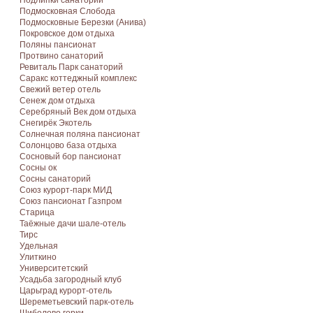
Подлипки санаторий
Подмосковная Cлобода
Подмосковные Березки (Анива)
Покровское дом отдыха
Поляны пансионат
Протвино санаторий
Ревиталь Парк санаторий
Саракс коттеджный комплекс
Свежий ветер отель
Сенеж дом отдыха
Серебряный Век дом отдыха
Снегирёк Экотель
Солнечная поляна пансионат
Солонцово база отдыха
Сосновый бор пансионат
Сосны ок
Сосны санаторий
Союз курорт-парк МИД
Союз пансионат Газпром
Старица
Таёжные дачи шале-отель
Тирс
Удельная
Улиткино
Университетский
Усадьба загородный клуб
Царьград курорт-отель
Шереметьевский парк-отель