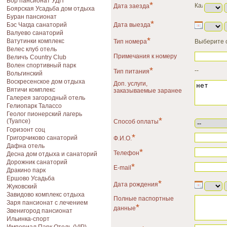
Бор пансионат УДП
*
Дата заезда
Боярская Усадьба дом отдыха
Буран пансионат
*
Бэс Чагда санаторий
Дата выезда
Валуево санаторий
*
Ватутинки комплекс
Тип номера
Выберите 
Велес клуб отель
Примечания к номеру
Величъ Country Club
Волен спортивный парк
*
--
Тип питания
Вольгинский
Воскресенское дом отдыха
Доп. услуги,
Вятичи комплекс
заказываемые заранее
Галерея загородный отель
Гелиопарк Талассо
Геолог пионерский лагерь
*
(Туапсе)
Способ оплаты
Горизонт соц
*
Григорчиково санаторий
Ф.И.О.
Дафна отель
*
Телефон
Десна дом отдыха и санаторий
Дорожник санаторий
*
E-mail
Дракино парк
Ершово Усадьба
*
Дата рождения
Жуковский
Завидово комплекс отдыха
Полные паспортные
Заря пансионат с лечением
*
данные
Звенигород пансионат
Ильинка-спорт