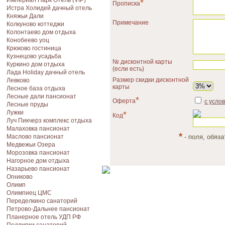
Империал Парк Отель (VIP)
*
Прописка
Истра Холидей дачный отель
Княжьи Дали
Примечание
Колкуново коттеджи
Колонтаево дом отдыха
Конобеево уоц
Крюково гостиница
Кузнецово усадьба
№ дисконтной карты
Куркино дом отдыха
(если есть)
Лада Holiday дачный отель
Размер скидки дисконтной
Левково
карты
Лесное база отдыха
Лесные дали пансионат
*
Оферта
с усло
Лесные пруды
Лужки
*
Код
Луч Пикчерз комплекс отдыха
Малаховка пансионат
*
Маслово пансионат
- поля, обяз
Медвежьи Озера
Морозовка пансионат
Нагорное дом отдыха
Назарьево пансионат
Огниково
Олимп
Олимпиец ЦМС
Переделкино санаторий
Петрово-Дальнее пансионат
Планерное отель УДП РФ