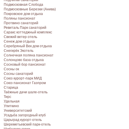
Подлипки санаторий
Подмосковная Cлобода
Подмосковные Березки (Анива)
Покровское дом отдыха
Поляны пансионат
Протвино санаторий
Ревиталь Парк санаторий
Саракс коттеджный комплекс
Свежий ветер отель
Сенеж дом отдыха
Серебряный Век дом отдыха
Снегирёк Экотель
Солнечная поляна пансионат
Солонцово база отдыха
Сосновый бор пансионат
Сосны ок
Сосны санаторий
Союз курорт-парк МИД
Союз пансионат Газпром
Старица
Таёжные дачи шале-отель
Тирс
Удельная
Улиткино
Университетский
Усадьба загородный клуб
Царьград курорт-отель
Шереметьевский парк-отель