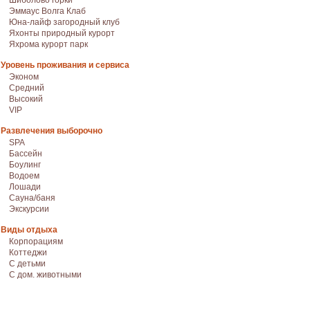
Шиболово горки
Эммаус Волга Клаб
Юна-лайф загородный клуб
Яхонты природный курорт
Яхрома курорт парк
Уровень проживания и сервиса
Эконом
Средний
Высокий
VIP
Развлечения выборочно
SPA
Бассейн
Боулинг
Водоем
Лошади
Сауна/баня
Экскурсии
Виды отдыха
Корпорациям
Коттеджи
С детьми
С дом. животными