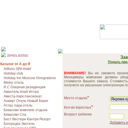
Задать вопрос
Зак
Подать пре
Каталог от А до Я
Arthurs SPA Hotel
ВНИМАНИЕ!
Вы не сможете произве
Holiday club
Менеджеры компании должны убед
Holiday Inn Moscow Vinogradovo
стоимости Вашего заказа. Стоимость
Melior отель
получите на указанную электронную по
R.C Озерная резиденция
Авантель Клаб Истра
Авеста-парк пансионат
*
Место отдыха
Азимут Отель Новый Берег
Атлас парк-отель
*
Кол-во взрослых
Бекасово комплекс отдыха
Возраст ребенка
Бекасово Спа
Бест Вестерн Кантри Резорт
Добавить 
Богородск Экотель