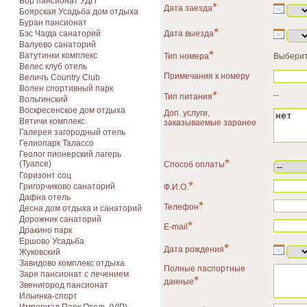
Бор пансионат УДП
*
Дата заезда
Боярская Усадьба дом отдыха
Буран пансионат
*
Бэс Чагда санаторий
Дата выезда
Валуево санаторий
*
Ватутинки комплекс
Тип номера
Выберит
Велес клуб отель
Примечания к номеру
Величъ Country Club
Волен спортивный парк
*
--
Тип питания
Вольгинский
Воскресенское дом отдыха
Доп. услуги,
Вятичи комплекс
заказываемые заранее
Галерея загородный отель
Гелиопарк Талассо
Геолог пионерский лагерь
*
(Туапсе)
Способ оплаты
Горизонт соц
*
Григорчиково санаторий
Ф.И.О.
Дафна отель
*
Телефон
Десна дом отдыха и санаторий
Дорожник санаторий
*
E-mail
Дракино парк
Ершово Усадьба
*
Дата рождения
Жуковский
Завидово комплекс отдыха
Полные паспортные
Заря пансионат с лечением
*
данные
Звенигород пансионат
Ильинка-спорт