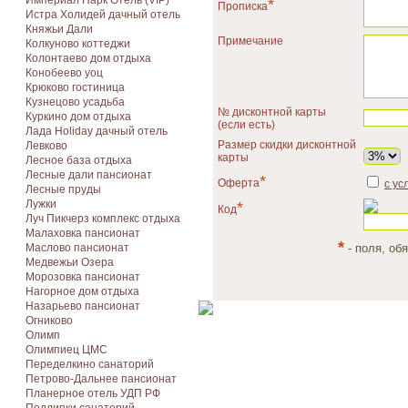
Империал Парк Отель (VIP)
*
Прописка
Истра Холидей дачный отель
Княжьи Дали
Примечание
Колкуново коттеджи
Колонтаево дом отдыха
Конобеево уоц
Крюково гостиница
Кузнецово усадьба
№ дисконтной карты
Куркино дом отдыха
(если есть)
Лада Holiday дачный отель
Размер скидки дисконтной
Левково
карты
Лесное база отдыха
Лесные дали пансионат
*
Оферта
с ус
Лесные пруды
Лужки
*
Код
Луч Пикчерз комплекс отдыха
Малаховка пансионат
*
Маслово пансионат
- поля, об
Медвежьи Озера
Морозовка пансионат
Нагорное дом отдыха
Назарьево пансионат
Огниково
Олимп
Олимпиец ЦМС
Переделкино санаторий
Петрово-Дальнее пансионат
Планерное отель УДП РФ