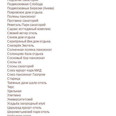
Подлипки санаторий
Подмосковная Cлобода
Подмосковные Березки (Анива)
Покровское дом отдыха
Поляны пансионат
Протвино санаторий
Ревиталь Парк санаторий
Саракс коттеджный комплекс
Свежий ветер отель
Сенеж дом отдыха
Серебряный Век дом отдыха
Снегирёк Экотель
Солнечная поляна пансионат
Солонцово база отдыха
Сосновый бор пансионат
Сосны ок
Сосны санаторий
Союз курорт-парк МИД
Союз пансионат Газпром
Старица
Таёжные дачи шале-отель
Тирс
Удельная
Улиткино
Университетский
Усадьба загородный клуб
Царьград курорт-отель
Шереметьевский парк-отель