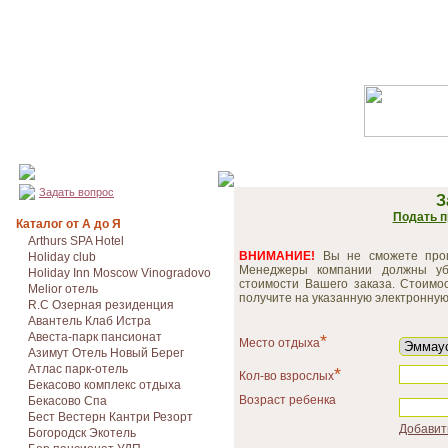
Задать вопрос
З
Подать п
Каталог от А до Я
Arthurs SPA Hotel
ВНИМАНИЕ!
Вы не сможете произ
Holiday club
Менеджеры компании должны уб
Holiday Inn Moscow Vinogradovo
стоимости Вашего заказа. Стоимо
Melior отель
получите на указанную электронную 
R.C Озерная резиденция
Авантель Клаб Истра
Авеста-парк пансионат
*
Место отдыха
Азимут Отель Новый Берег
Атлас парк-отель
*
Кол-во взрослых
Бекасово комплекс отдыха
Возраст ребенка
Бекасово Спа
Бест Вестерн Кантри Резорт
Добавит
Богородск Экотель