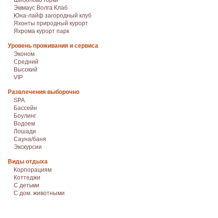
Шиболово горки
Эммаус Волга Клаб
Юна-лайф загородный клуб
Яхонты природный курорт
Яхрома курорт парк
Уровень проживания и сервиса
Эконом
Средний
Высокий
VIP
Развлечения выборочно
SPA
Бассейн
Боулинг
Водоем
Лошади
Сауна/баня
Экскурсии
Виды отдыха
Корпорациям
Коттеджи
С детьми
С дом. животными