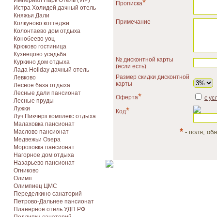
Империал Парк Отель (VIP)
*
Прописка
Истра Холидей дачный отель
Княжьи Дали
Примечание
Колкуново коттеджи
Колонтаево дом отдыха
Конобеево уоц
Крюково гостиница
Кузнецово усадьба
№ дисконтной карты
Куркино дом отдыха
(если есть)
Лада Holiday дачный отель
Размер скидки дисконтной
Левково
карты
Лесное база отдыха
Лесные дали пансионат
*
Оферта
с ус
Лесные пруды
Лужки
*
Код
Луч Пикчерз комплекс отдыха
Малаховка пансионат
*
Маслово пансионат
- поля, об
Медвежьи Озера
Морозовка пансионат
Нагорное дом отдыха
Назарьево пансионат
Огниково
Олимп
Олимпиец ЦМС
Переделкино санаторий
Петрово-Дальнее пансионат
Планерное отель УДП РФ