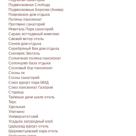
Подлипки санаторий
Подмосковная Cлобода
Подмосковные Березки (Анива)
Покровское дом отдыха
Поляны пансионат
Протвино санаторий
Ревиталь Парк санаторий
Саракс коттеджный комплекс
Свежий ветер отель
Сенеж дом отдыха
Серебряный Век дом отдыха
Снегирёк Экотель
Солнечная поляна пансионат
Солонцово база отдыха
Сосновый бор пансионат
Сосны ок
Сосны санаторий
Союз курорт-парк МИД
Союз пансионат Газпром
Старица
Таёжные дачи шале-отель
Тирс
Удельная
Улиткино
Университетский
Усадьба загородный клуб
Царьград курорт-отель
Шереметьевский парк-отель