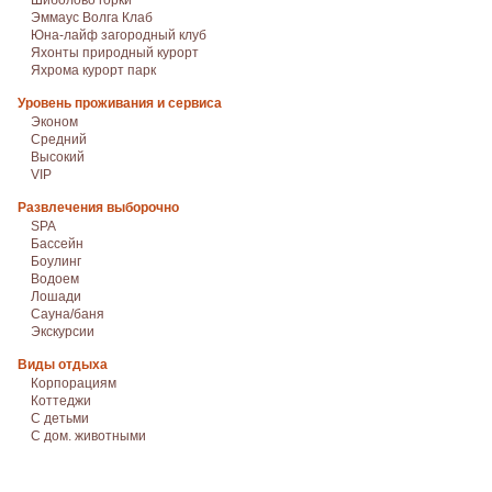
Шиболово горки
Эммаус Волга Клаб
Юна-лайф загородный клуб
Яхонты природный курорт
Яхрома курорт парк
Уровень проживания и сервиса
Эконом
Средний
Высокий
VIP
Развлечения выборочно
SPA
Бассейн
Боулинг
Водоем
Лошади
Сауна/баня
Экскурсии
Виды отдыха
Корпорациям
Коттеджи
С детьми
С дом. животными