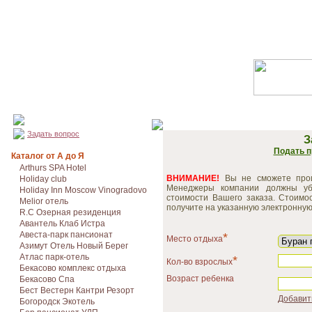
Задать вопрос
З
Подать п
Каталог от А до Я
Arthurs SPA Hotel
ВНИМАНИЕ!
Вы не сможете произ
Holiday club
Менеджеры компании должны уб
Holiday Inn Moscow Vinogradovo
стоимости Вашего заказа. Стоимо
Melior отель
получите на указанную электронную 
R.C Озерная резиденция
Авантель Клаб Истра
Авеста-парк пансионат
*
Место отдыха
Азимут Отель Новый Берег
Атлас парк-отель
*
Кол-во взрослых
Бекасово комплекс отдыха
Возраст ребенка
Бекасово Спа
Бест Вестерн Кантри Резорт
Добавит
Богородск Экотель