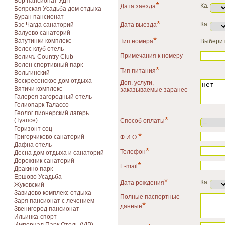
Бор пансионат УДП
*
Дата заезда
Боярская Усадьба дом отдыха
Буран пансионат
*
Бэс Чагда санаторий
Дата выезда
Валуево санаторий
*
Ватутинки комплекс
Тип номера
Выберит
Велес клуб отель
Примечания к номеру
Величъ Country Club
Волен спортивный парк
*
--
Тип питания
Вольгинский
Воскресенское дом отдыха
Доп. услуги,
Вятичи комплекс
заказываемые заранее
Галерея загородный отель
Гелиопарк Талассо
Геолог пионерский лагерь
*
(Туапсе)
Способ оплаты
Горизонт соц
*
Григорчиково санаторий
Ф.И.О.
Дафна отель
*
Телефон
Десна дом отдыха и санаторий
Дорожник санаторий
*
E-mail
Дракино парк
Ершово Усадьба
*
Дата рождения
Жуковский
Завидово комплекс отдыха
Полные паспортные
Заря пансионат с лечением
*
данные
Звенигород пансионат
Ильинка-спорт