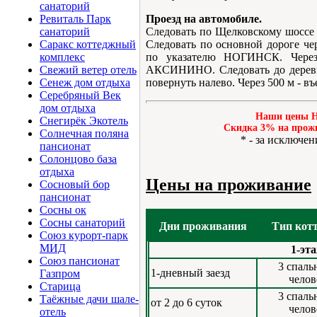
санаторий
Проезд на автомобиле.
Ревиталь Парк
Следовать по Щелковскому шоссе
санаторий
Следовать по основной дороге че
Саракс коттеджный
по указателю НОГИНСК. Через
комплекс
АКСИНИНО. Следовать до дерев
Свежий ветер отель
повернуть налево. Через 500 м - въ
Сенеж дом отдыха
Серебряный Век
дом отдыха
Наши цены Н
Снегирёк Экотель
Cкидка 3% на прожи
Солнечная поляна
* - за исключе
пансионат
Солонцово база
отдыха
Цены на проживание
Сосновый бор
пансионат
Сосны ок
Сосны санаторий
Дни проживания
Тип кот
Союз курорт-парк
МИД
1-эт
Союз пансионат
3 спаль
1-дневный заезд
Газпром
челов
Старица
3 спаль
Таёжные дачи шале-
от 2 до 6 суток
челов
отель