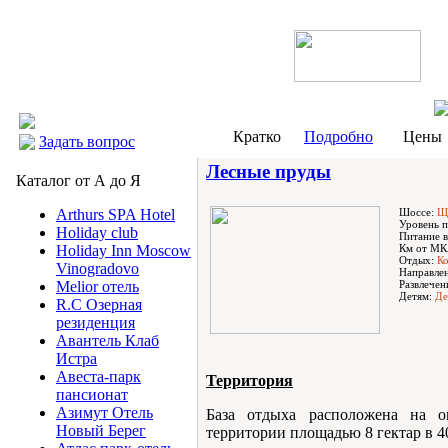
Кратко
Подробно
Цены
Задать вопрос
Лесные пруды
Каталог от А до Я
Шоссе:
Щ
Arthurs SPA Hotel
Уровень п
Holiday club
Питание в
Км от МК
Holiday Inn Moscow
Отдых:
Ко
Vinogradovo
Направле
Развлечен
Melior отель
Детям:
Де
R.C Озерная
резиденция
Авантель Клаб
Истра
Авеста-парк
Территория
пансионат
Азимут Отель
База отдыха расположена на о
Новый Берег
территории площадью 8 гектар в 4