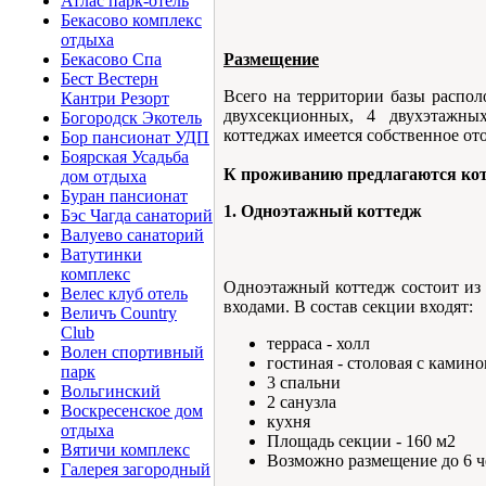
Атлас парк-отель
Бекасово комплекс
отдыха
Размещение
Бекасово Спа
Бест Вестерн
Всего на территории базы распол
Кантри Резорт
двухсекционных, 4 двухэтажны
Богородск Экотель
коттеджах имеется собственное от
Бор пансионат УДП
Боярская Усадьба
К проживанию предлагаются кот
дом отдыха
Буран пансионат
1. Одноэтажный коттедж
Бэс Чагда санаторий
Валуево санаторий
Ватутинки
комплекс
Одноэтажный коттедж cостоит из 
Велес клуб отель
входами. В состав секции входят:
Величъ Country
Club
терраса - холл
Волен спортивный
гостиная - столовая с камин
парк
3 спальни
Вольгинский
2 санузла
Воскресенское дом
кухня
отдыха
Площадь секции - 160 м2
Вятичи комплекс
Возможно размещение до 6 ч
Галерея загородный