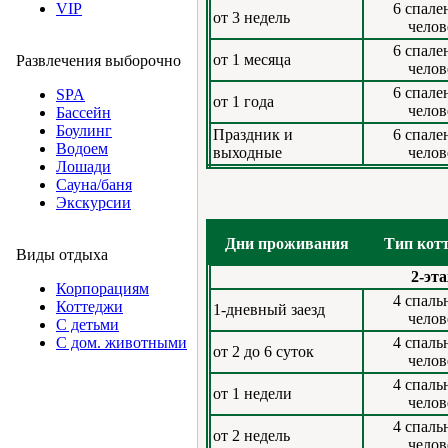
6 спале
VIP
от 3 недель
челов
6 спале
от 1 месяца
Развлечения выборочно
челов
6 спале
SPA
от 1 года
челов
Бассейн
Боулинг
Праздник и
6 спале
Водоем
выходные
челов
Лошади
Сауна/баня
Экскурсии
Дни проживания
Тип кот
Виды отдыха
2-эт
Корпорациям
4 спаль
Коттеджи
1-дневный заезд
челов
С детьми
4 спаль
С дом. животными
от 2 до 6 суток
челов
4 спаль
от 1 недели
челов
4 спаль
от 2 недель
челов