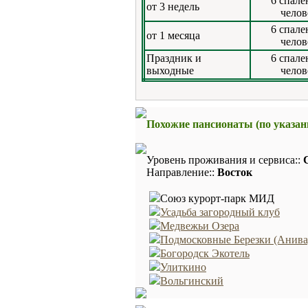
6 спале
от 3 недель
челов
6 спале
от 1 месяца
челов
Праздник и
6 спале
выходные
челов
Похожие пансионаты (по указа
Уровень проживания и сервиса::
Направление::
Восток
Союз курорт-парк МИД
Усадьба загородный клуб
Медвежьи Озера
Подмосковные Березки (Анива
Богородск Экотель
Улиткино
Вольгинский