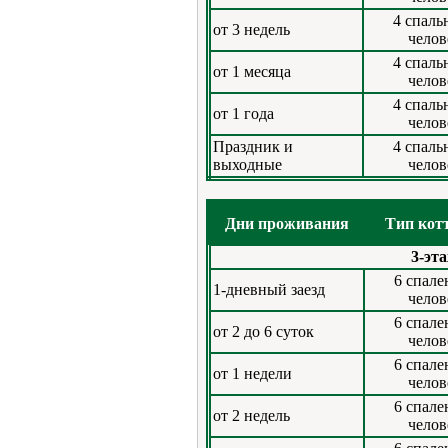
4 спаль
от 3 недель
челов
4 спаль
от 1 месяца
челов
4 спаль
от 1 года
челов
Праздник и
4 спаль
выходные
челов
Дни проживания
Тип кот
3-эт
6 спале
1-дневный заезд
челов
6 спале
от 2 до 6 суток
челов
6 спале
от 1 недели
челов
6 спале
от 2 недель
челов