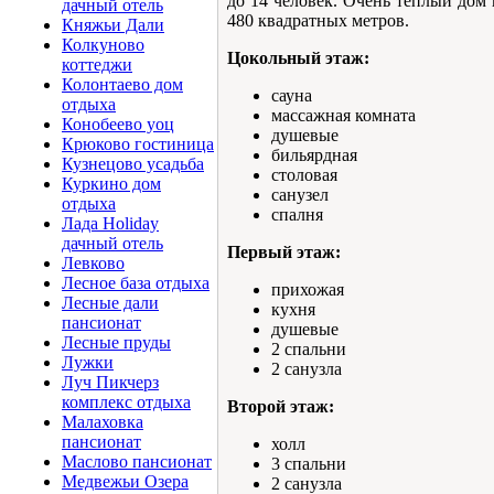
до 14 человек. Очень тёплый дом 
дачный отель
480 квадратных метров.
Княжьи Дали
Колкуново
Цокольный этаж:
коттеджи
Колонтаево дом
сауна
отдыха
массажная комната
Конобеево уоц
душевые
Крюково гостиница
бильярдная
Кузнецово усадьба
столовая
Куркино дом
санузел
отдыха
спалня
Лада Holiday
дачный отель
Первый этаж:
Левково
Лесное база отдыха
прихожая
Лесные дали
кухня
пансионат
душевые
Лесные пруды
2 спальни
Лужки
2 санузла
Луч Пикчерз
комплекс отдыха
Второй этаж:
Малаховка
пансионат
холл
Маслово пансионат
3 спальни
Медвежьи Озера
2 санузла