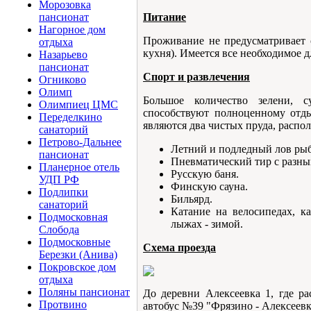
Морозовка
Питание
пансионат
Нагорное дом
Проживание не предусматривает 
отдыха
кухня). Имеется все необходимое 
Назарьево
пансионат
Спорт и развлечения
Огниково
Олимп
Большое количество зелени, 
Олимпиец ЦМС
способствуют полноценному отд
Переделкино
являются два чистых пруда, распо
санаторий
Петрово-Дальнее
Летний и подледный лов ры
пансионат
Пневматический тир с разны
Планерное отель
Русскую баня.
УДП РФ
Финскую сауна.
Подлипки
Бильярд.
санаторий
Катание на велосипедах, ка
Подмосковная
лыжах - зимой.
Cлобода
Подмосковные
Схема проезда
Березки (Анива)
Покровское дом
отдыха
Поляны пансионат
До деревни Алексеевка 1, где р
Протвино
автобус №39 "Фрязино - Алексеевк