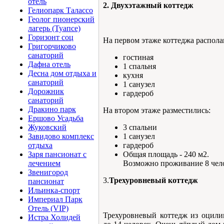
отель
2. Двухэтажный коттедж
Гелиопарк Талассо
Геолог пионерский
лагерь (Туапсе)
Горизонт соц
На первом этаже коттеджа распола
Григорчиково
санаторий
гостиная
Дафна отель
1 спальня
Десна дом отдыха и
кухня
санаторий
1 санузел
Дорожник
гардероб
санаторий
Дракино парк
На втором этаже разместились:
Ершово Усадьба
3 спальни
Жуковский
1 санузел
Завидово комплекс
гардероб
отдыха
Общая площадь - 240 м2.
Заря пансионат с
Возможно проживание 8 чел
лечением
Звенигород
3.
Трехуровневый коттедж
пансионат
Ильинка-спорт
Империал Парк
Отель (VIP)
Трехуровневый коттедж из оцили
Истра Холидей