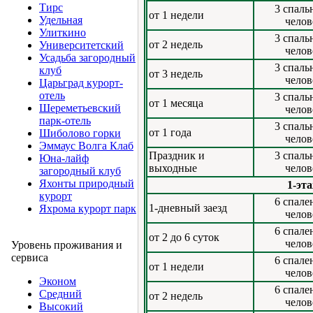
Тирс
3 спаль
от 1 недели
Удельная
челов
Улиткино
3 спаль
от 2 недель
Университетский
челов
Усадьба загородный
3 спаль
клуб
от 3 недель
челов
Царьград курорт-
отель
3 спаль
от 1 месяца
Шереметьевский
челов
парк-отель
3 спаль
от 1 года
Шиболово горки
челов
Эммаус Волга Клаб
Праздник и
3 спаль
Юна-лайф
выходные
челов
загородный клуб
Яхонты природный
1-эт
курорт
6 спале
1-дневный заезд
Яхрома курорт парк
челов
6 спале
от 2 до 6 суток
челов
Уровень проживания и
сервиса
6 спале
от 1 недели
челов
Эконом
6 спале
Средний
от 2 недель
челов
Высокий