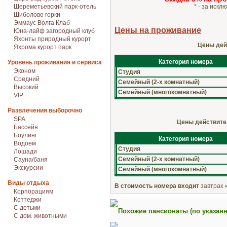
* - за иск
Шереметьевский парк-отель
Шиболово горки
Эммаус Волга Клаб
Цены на проживание
Юна-лайф загородный клуб
Яхонты природный курорт
Цены дейс
Яхрома курорт парк
Категория номера
Уровень проживания и сервиса
Эконом
Студия
Средний
Семейный (2-х комнатный)
Высокий
Семейный (многокомнатный)
VIP
Развлечения выборочно
SPA
Цены действитель
Бассейн
Боулинг
Категория номера
Водоем
Студия
Лошади
Семейный (2-х комнатный)
Сауна/баня
Экскурсии
Семейный (многокомнатный)
Виды отдыха
В стоимость номера входит
завтрак 
Корпорациям
Коттеджи
С детьми
Похожие пансионаты (по указан
С дом. животными