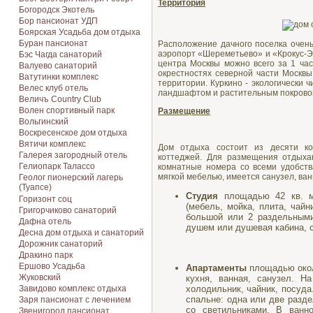
Территория
Богородск Экотель
Бор пансионат УДП
Боярская Усадьба дом отдыха
Буран пансионат
Расположение дачного поселка очень
аэропорт «Шереметьево» и «Крокус-Эк
Бэс Чагда санаторий
центра Москвы можно всего за 1 ча
Валуево санаторий
окрестностях северной части Москвы
Ватутинки комплекс
территории. Куркино - экологически
Велес клуб отель
ландшафтом и растительным покрово
Величъ Country Club
Волен спортивный парк
Размещение
Вольгинский
Воскресенское дом отдыха
Вятичи комплекс
Дом отдыха состоит из десяти ко
Галерея загородный отель
коттеджей. Для размещения отдыха
Гелиопарк Талассо
комнатные номера со всеми удобств
мягкой мебелью, имеется санузел, ван
Геолог пионерский лагерь
(Туапсе)
Студия
площадью 42 кв. м.
Горизонт соц
(мебель, мойка, плита, чайн
Григорчиково санаторий
большой или 2 раздельными
Дафна отель
душем или душевая кабина, 
Десна дом отдыха и санаторий
Дорожник санаторий
Дракино парк
Ершово Усадьба
Апартаменты
площадью около
Жуковский
кухня, ванная, санузел. Н
холодильник, чайник, посуда.
Завидово комплекс отдыха
спальне: одна или две разде
Заря пансионат с лечением
со светильниками. В ванн
Звенигород пансионат