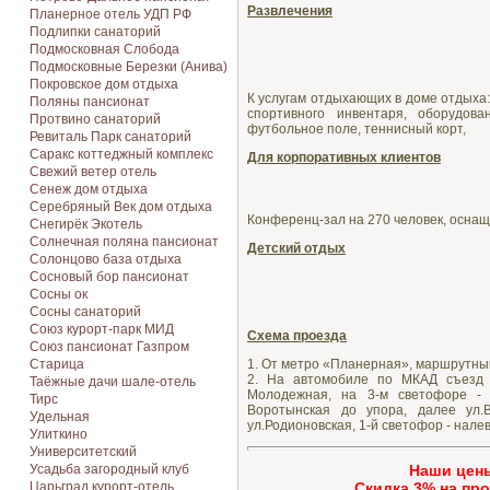
Развлечения
Планерное отель УДП РФ
Подлипки санаторий
Подмосковная Cлобода
Подмосковные Березки (Анива)
Покровское дом отдыха
К услугам отдыхающих в доме отдыха:
Поляны пансионат
спортивного инвентаря, оборудов
Протвино санаторий
футбольное поле, теннисный корт,
Ревиталь Парк санаторий
Саракс коттеджный комплекс
Для корпоративных клиентов
Свежий ветер отель
Сенеж дом отдыха
Серебряный Век дом отдыха
Конференц-зал на 270 человек, осна
Снегирёк Экотель
Солнечная поляна пансионат
Детский отдых
Солонцово база отдыха
Сосновый бор пансионат
Сосны ок
Сосны санаторий
Союз курорт-парк МИД
Схема проезда
Союз пансионат Газпром
1. От метро «Планерная», маршрутным
Старица
2. На автомобиле по МКАД съезд 
Таёжные дачи шале-отель
Молодежная, на 3-м светофоре - 
Тирс
Воротынская до упора, далее ул.
Удельная
ул.Родионовская, 1-й светофор - налев
Улиткино
Университетский
Наши цен
Усадьба загородный клуб
Cкидка 3% на про
Царьград курорт-отель