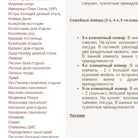
санузел, туалетные принадл
Ильинка-спорт
Империал Парк Отель (VIP)
Истра Холидей дачный отель
Княжьи Дали
Семейные номера (3-х, 4-х, 5-ти ком
Колкуново коттеджи
Колонтаево дом отдыха
Конобеево уоц
3-х комнатный номер.
В ном
Крюково гостиница
санузел. На кухне: кухонная 
Кузнецово усадьба
посуда. В гостиной: расклад
Куркино дом отдыха
две раздельные кровати, шка
Лада Holiday дачный отель
В ванной комнате: ванна 
Левково
принадлежности.
Лесное база отдыха
4-х комнатный номер
. В н
Лесные дали пансионат
комнаты - 1 с большой кро
Лесные пруды
кухонная мебель со встроенн
Лужки
комнате: ванна с душе
Луч Пикчерз комплекс отдыха
принадлежности.
Малаховка пансионат
5-ти комнатный номер.
В но
Маслово пансионат
– 2 спальни с большой крова
комната. На кухнях: кухонн
Медвежьи Озера
чайники, посуда. В ванных к
Морозовка пансионат
туалетные принадлежности.
Нагорное дом отдыха
Назарьево пансионат
Питание
Огниково
Олимп
Олимпиец ЦМС
Переделкино санаторий
Петрово-Дальнее пансионат