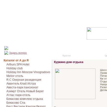
Задать вопрос
Кратко
Подробно
Ц
Каталог от А до Я
Куркино дом отдыха
Arthurs SPA Hotel
Holiday club
Шосс
Holiday Inn Moscow Vinogradovo
Урове
Melior отель
Питан
Км от
R.C Озерная резиденция
Отды
Авантель Клаб Истра
Напр
Авеста-парк пансионат
Развл
Детя
Азимут Отель Новый Берег
Атлас парк-отель
Бекасово комплекс отдыха
Бекасово Спа
Бест Вестерн Кантри Резорт