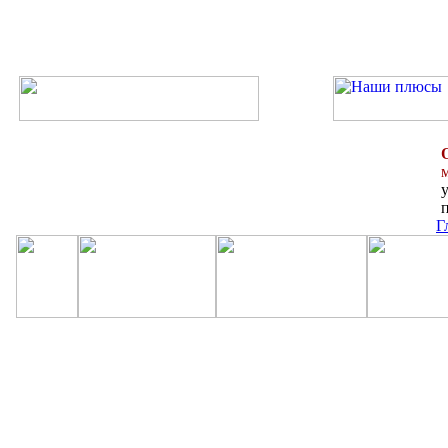
у
п
Г