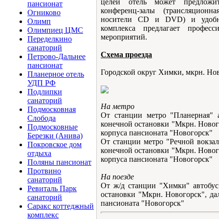
целей отель может предложит
пансионат
конференц-залы (трансляционн
Огниково
носители CD и DVD) и удобны
Олимп
комплекса предлагает професс
Олимпиец ЦМС
мероприятий.
Переделкино
санаторий
Схема проезда
Петрово-Дальнее
пансионат
Городской округ Химки, мкрн. Ново
Планерное отель
УДП РФ
Подлипки
санаторий
На метро
Подмосковная
От станции метро "Планерная"
Cлобода
конечной остановки "Мкрн. Нового
Подмосковные
корпуса пансионата "Новогорск"
Березки (Анива)
От станции метро "Речной вокзал
Покровское дом
конечной остановки "Мкрн. Нового
отдыха
корпуса пансионата "Новогорск"
Поляны пансионат
Протвино
На поезде
санаторий
От ж/д станции "Химки" автобу
Ревиталь Парк
остановки "Мкрн. Новогорск", дал
санаторий
пансионата "Новогорск"
Саракс коттеджный
комплекс