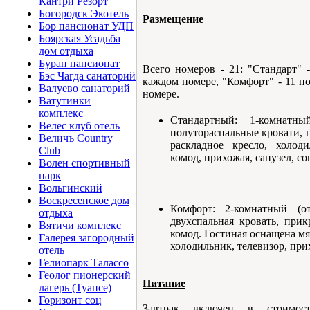
Кантри Резорт
Богородск Экотель
Размещение
Бор пансионат УДП
Боярская Усадьба
дом отдыха
Буран пансионат
Всего номеров - 21: "Стандарт" 
Бэс Чагда санаторий
каждом номере, "Комфорт" - 11 н
Валуево санаторий
номере.
Ватутинки
комплекс
Стандартный: 1-комнатны
Велес клуб отель
полутораспальные кровати, 
Величъ Country
раскладное кресло, холоди
Club
комод, прихожая, санузел, с
Волен спортивный
парк
Вольгинский
Воскресенское дом
Комфорт: 2-комнатный (
отдыха
двухспальная кровать, прик
Вятичи комплекс
комод. Гостиная оснащена мя
Галерея загородный
холодильник, телевизор, при
отель
Гелиопарк Талассо
Геолог пионерский
Питание
лагерь (Туапсе)
Горизонт соц
Завтрак включен в стоимост