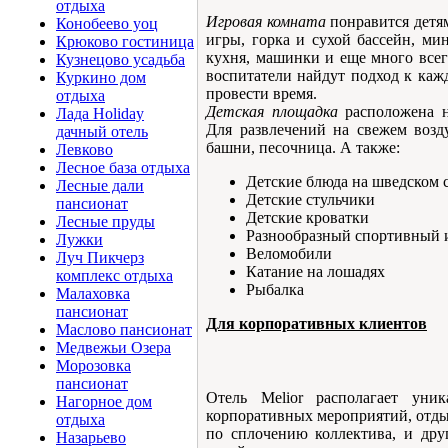
отдыха
Игровая комната
понравится детя
Конобеево уоц
игры, горка и сухой бассейн, мин
Крюково гостиница
кухня, машинки и еще много всег
Кузнецово усадьба
воспитатели найдут подход к кажд
Куркино дом
провести время.
отдыха
Детская площадка
расположена н
Лада Holiday
Для развлечений на свежем возду
дачный отель
башни, песочница. А также:
Левково
Лесное база отдыха
Детские блюда на шведском 
Лесные дали
Детские стульчики
пансионат
Детские кроватки
Лесные пруды
Разнообразный спортивный 
Лужки
Веломобили
Луч Пикчерз
Катание на лошадях
комплекс отдыха
Рыбалка
Малаховка
пансионат
Для корпоративных клиентов
Маслово пансионат
Медвежьи Озера
Морозовка
пансионат
Отель Melior располагает уни
Нагорное дом
корпоративных мероприятий, отдых
отдыха
по сплочению коллектива, и дру
Назарьево