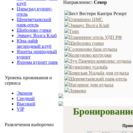
Направление::
Север
клуб
Царьград курорт-
Бест Вестерн Кантри Резорт
отель
Шереметьевский
Олимпиец ЦМС
парк-отель
Эммаус Волга Клаб
Шиболово горки
Тирс
Эммаус Волга Клаб
Планерное отель УДП РФ
Юна-лайф
Шиболово горки
загородный клуб
Солонцово база отдыха
Яхонты природный
Колкуново коттеджи
курорт
Луч Пикчерз комплекс отдыха
Яхрома курорт парк
Кузнецово усадьба
Боярская Усадьба дом отдыха
Уровень проживания и
Шереметьевский парк-отель
сервиса
Нагорное дом отдыха
Левково
Эконом
Средний
Высокий
Бронирование
VIP
Развлечения выборочно
Прин