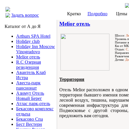
Кратко
Подробно
Цены
Задать вопрос
Melior отель
Каталог от А до Я
Шоссе:
Ле
Arthurs SPA Hotel
Уровень п
Holiday club
Питание в
Км от МК
Holiday Inn Moscow
Отдых:
С 
Vinogradovo
Направле
Развлечен
Melior отель
Детям:
Де
R.C Озерная
резиденция
Авантель Клаб
Истра
Территория
Авеста-парк
пансионат
Отель Melior расположен в одном
Азимут Отель
территории бывшего имения поме
Новый Берег
лесной воздух, тишина, нарушаем
Атлас парк-отель
современная инфраструктура для
Бекасово комплекс
Подмосковье с другой стороны,
отдыха
предложить вам сегодня.
Бекасово Спа
Бест Вестерн