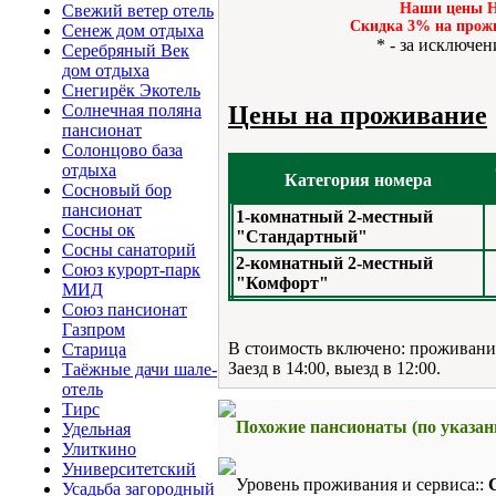
Наши цены Н
Свежий ветер отель
Cкидка 3% на прожи
Сенеж дом отдыха
* - за исключе
Серебряный Век
дом отдыха
Снегирёк Экотель
Солнечная поляна
Цены на проживание
пансионат
Солонцово база
отдыха
Категория номера
Сосновый бор
пансионат
1-комнатный 2-местный
Сосны ок
"Стандартный"
Сосны санаторий
2-комнатный 2-местный
Союз курорт-парк
"Комфорт"
МИД
Союз пансионат
Газпром
В стоимость включено: проживание
Старица
Заезд в 14:00, выезд в 12:00.
Таёжные дачи шале-
отель
Тирс
Похожие пансионаты (по указа
Удельная
Улиткино
Университетский
Уровень проживания и сервиса::
Усадьба загородный