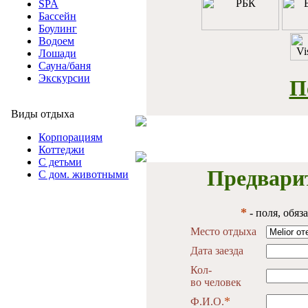
SPA
Бассейн
Боулинг
Водоем
Лошади
Сауна/баня
Экскурсии
П
Виды отдыха
Корпорациям
Коттеджи
С детьми
Предвари
С дом. животными
*
- поля, обяз
Место отдыха
Дата заезда
Кол-
во человек
*
Ф.И.О.