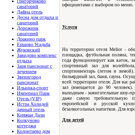
Григорчиково
официантами с выбором по меню.
санаторий
Дафна отель
Десна дом отдыха и
санаторий
Услуги
Дорожник
санаторий
Дракино парк
Ершово Усадьба
На территории отеля Melior - об
Жуковский
площадка, футбольная поляна, т
Завидово комплекс
года функционирует как каток, з
отдыха
спортивный зал для волейбола,
Заря пансионат с
спортинвентарь (летом и зимой).
лечением
бильярдный зал, баня, сауна. Осу
Звенигород
всей территории отеля. Для вас ра
пансионат
зал (вмещается до 90 человек)
Ильинка-спорт
выходным - зажигательные шоу-пр
Империал Парк
даже самую требовательную 
Отель (VIP)
европейской и русской кухн
Истра Холидей
безалкогольных напитков. Для взр
дачный отель
Княжьи Дали
Для детей
Колкуново
коттеджи
Колонтаево дом