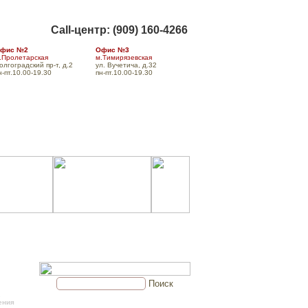
Call-центр: (909) 160-4266
фис №2
Офис №3
.Пролетарская
м.Тимирязевская
олгоградский пр-т, д.2
ул. Вучетича, д.32
н-пт.10.00-19.30
пн-пт.10.00-19.30
а
Доставка
Форум
Контакты
Поиск
.
ения