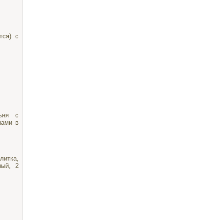
тся) с
льня с
нами в
литка,
ный, 2