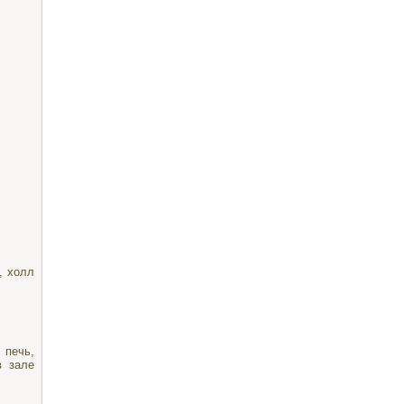
, холл
 печь,
в зале