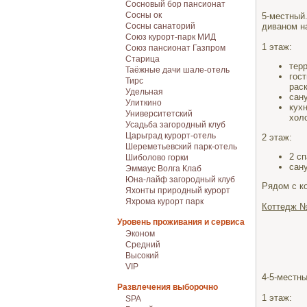
Сосновый бор пансионат
Сосны ок
5-местный
диваном на
Сосны санаторий
Союз курорт-парк МИД
1 этаж:
Союз пансионат Газпром
Старица
тер
Таёжные дачи шале-отель
гос
Тирс
рас
Удельная
сан
Улиткино
кух
Университетский
хол
Усадьба загородный клуб
Царьград курорт-отель
2 этаж:
Шереметьевский парк-отель
2 с
Шиболово горки
сан
Эммаус Волга Клаб
Юна-лайф загородный клуб
Рядом с к
Яхонты природный курорт
Яхрома курорт парк
Коттедж №
Уровень проживания и сервиса
Эконом
Средний
Высокий
VIP
4-5-местны
Развлечения выборочно
1 этаж:
SPA