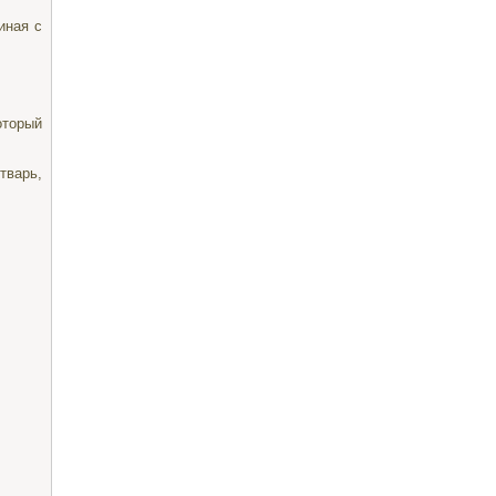
иная с
торый
варь,