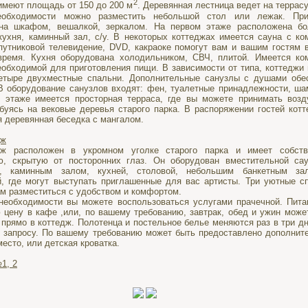
2
имеют площадь от 150 до 200 м
. Деревянная лестница ведет на террасу,
еобходимости можно разместить небольшой стол или лежак. При
ана шкафом, вешалкой, зеркалом. На первом этаже расположена б
 кухня, каминный зал, с/у. В некоторых коттеджах имеется сауна с ко
путниковой телевидение, DVD, какраоке помогут вам и вашим гостям 
время. Кухня оборудована холодильником, СВЧ, плитой. Имеется ко
еобходимой для приготовления пищи. В зависимости от типа, коттеджи
етыре двухместные спальни. Дополнительные санузлы с душами обе
В оборудование санузлов входят: фен, туалетные принадлежности, ша
 этаже имеется просторная терраса, где вы можете принимать воз
буясь на вековые деревья старого парка. В распоряжении гостей котт
я деревянная беседка с мангалом.
дж
едж расположен в укромном уголке старого парка и имеет собст
ю, скрытую от посторонних глаз. Он оборудован вместительной са
м, каминным залом, кухней, столовой, небольшим банкетным за
й, где могут выступать приглашенные для вас артисты. Три уютные с
ам разместиться с удобством и комфортом.
необходимости вы можете воспользоваться услугами прачечной. Пита
 цену в кафе ,или, по вашему требованию, завтрак, обед и ужин може
 прямо в коттедж. Полотенца и постельное белье меняются раз в три дн
 запросу. По вашему требованию может быть предоставлено дополнит
есто, или детская кроватка.
1, 2