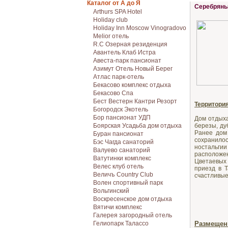
Каталог от А до Я
Серебряны
Arthurs SPA Hotel
Holiday club
Holiday Inn Moscow Vinogradovo
Melior отель
R.C Озерная резиденция
Авантель Клаб Истра
Авеста-парк пансионат
Азимут Отель Новый Берег
Атлас парк-отель
Бекасово комплекс отдыха
Бекасово Спа
Бест Вестерн Кантри Резорт
Территори
Богородск Экотель
Бор пансионат УДП
Дом отдыха
Боярская Усадьба дом отдыха
березы, ду
Ранее дом
Буран пансионат
сохранилос
Бэс Чагда санаторий
ностальги
Валуево санаторий
расположен
Ватутинки комплекс
Цветаевых
Велес клуб отель
приезд в 
Величъ Country Club
счастливые
Волен спортивный парк
Вольгинский
Воскресенское дом отдыха
Вятичи комплекс
Галерея загородный отель
Гелиопарк Талассо
Размещен