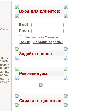
Вход для клиентов:
E-mail:
/баня,
Пароль:
Запомнить на 2 недели
Войти
Забыли пароль?
Задайте вопрос:
 липы,
ушами.
итории
ия для
а, где
Рекомендуем:
аевой.
ода на
 самые
Скидки от цен отеля: