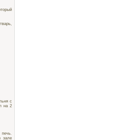
оторый
варь,
льня с
л на 2
 печь.
в зале