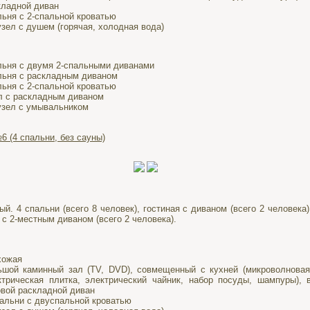
кладной диван
льня с 2-спальной кроватью
узел с душем (горячая, холодная вода)
льня с двумя 2-спальными диванами
льня с раскладным диваном
льня с 2-спальной кроватью
л с раскладным диваном
узел с умывальником
6 (4 спальни, без сауны)
ый. 4 спальни (всего 8 человек), гостиная с диваном (всего 2 человека)
 с 2-местным диваном (всего 2 человека).
хожая
ьшой каминный зал (TV, DVD), совмещенный с кухней (микроволновая
ктрическая плитка, электрический чайник, набор посуды, шампуры), 
овой раскладной диван
пальни с двуспальной кроватью