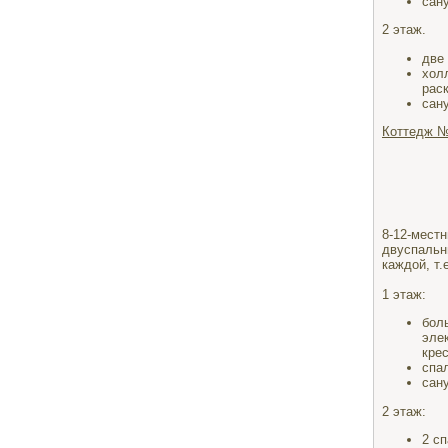
сан
2 этаж.
две
хол
рас
сан
Коттедж №
8-12-мес
двуспальн
каждой, т.
1 этаж:
бол
эле
кре
спа
сан
2 этаж:
2 с