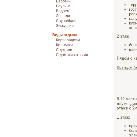
Бассейн
тер
Боулинг
гос
Водоем
рас
Лошади
сан
Сауна/баня
кух
Экскурсии
хол
Виды отдыха
2 этаж
Корпорациям
бол
Коттеджи
ван
С детьми
С дом. животными
Рядом с к
Коттедж №
8-12-местн
двумя див
этаже с 2
1 этаж:
при
бол
эле