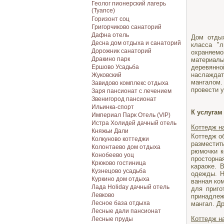
Геолог пионерский лагерь
(Туапсе)
Горизонт соц
Григорчиково санаторий
Дафна отель
Дом отдых
Десна дом отдыха и санаторий
класса "
Дорожник санаторий
охраняемой
Дракино парк
материалы
Ершово Усадьба
деревянно
наслаждат
Жуковский
мангалом.
Завидово комплекс отдыха
провести у
Заря пансионат с лечением
Звенигород пансионат
Ильинка-спорт
К услугам
Империал Парк Отель (VIP)
Истра Холидей дачный отель
Коттедж на
Княжьи Дали
Коттедж о
Колкуново коттеджи
разместит
Колонтаево дом отдыха
рюмочки к
Конобеево уоц
просторна
Крюково гостиница
караоке. 
Кузнецово усадьба
одежды. Н
Куркино дом отдыха
ванная ко
Лада Holiday дачный отель
для приго
Левково
принадлеж
Лесное база отдыха
мангал. Др
Лесные дали пансионат
Коттедж на
Лесные пруды