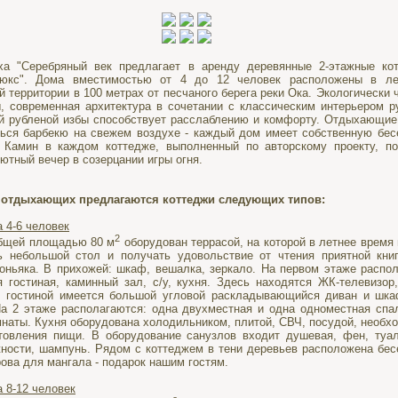
а "Серебряный век предлагает в аренду деревянные 2-этажные ко
люкс". Дома вместимостью от 4 до 12 человек расположены в л
 территории в 100 метрах от песчаного берега реки Ока. Экологически 
, современная архитектура в сочетании с классическим интерьером р
й рубленой избы способствует расслаблению и комфорту. Отдыхающие
ься барбекю на свежем воздухе - каждый дом имеет собственную бес
 Камин в каждом коттедже, выполненный по авторскому проекту, п
ютный вечер в созерцании игры огня.
 отдыхающих предлагаются коттеджи следующих типов:
 4-6 человек
2
бщей площадью 80 м
оборудован террасой, на которой в летнее время
ь небольшой стол и получать удовольствие от чтения приятной кни
оньяка. В прихожей: шкаф, вешалка, зеркало. На первом этаже распо
я гостиная, каминный зал, с/у, кухня. Здесь находятся ЖК-телевизор
В гостиной имеется большой угловой раскладывающийся диван и шк
а 2 этаже располагаются: одна двухместная и одна одноместная спа
мнаты. Кухня оборудована холодильником, плитой, СВЧ, посудой, необх
товления пищи. В оборудование санузлов входит душевая, фен, туа
ности, шампунь. Рядом с коттеджем в тени деревьев расположена бес
ова для мангала - подарок нашим гостям.
 8-12 человек