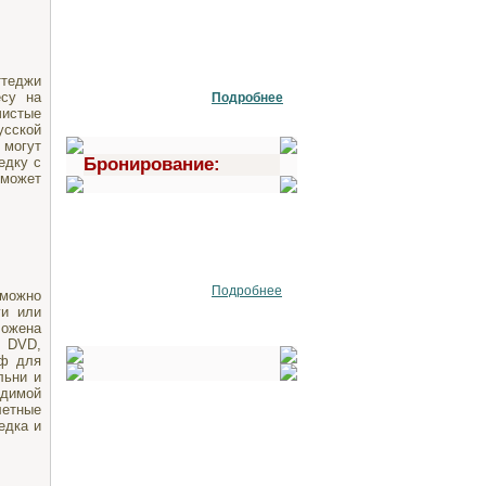
ттеджи
есу на
Подробнее
чистые
усской
 могут
едку с
Бронирование:
оможет
Подробнее
 можно
ги или
ложена
, DVD,
аф для
льни и
одимой
летные
едка и