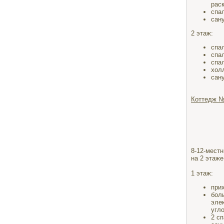
рас
спа
сан
2 этаж:
спа
спа
спа
хол
сан
Коттедж №
8-12-местн
на 2 этаже
1 этаж:
при
бол
эле
угл
2 с