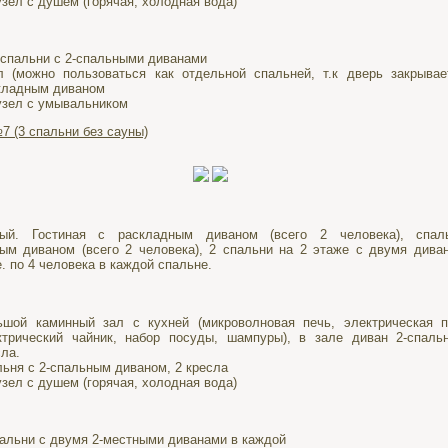
узел с душем (горячая, холодная вода)
 спальни с 2-спальными диванами
л (можно пользоваться как отдельной спальней, т.к дверь закрывае
кладным диваном
узел с умывальником
7 (3 спальни без сауны)
тный. Гостиная с раскладным диваном (всего 2 человека), спа
ым диваном (всего 2 человека), 2 спальни на 2 этаже с двумя дива
е. по 4 человека в каждой спальне.
ьшой каминный зал с кухней (микроволновая печь, электрическая п
ктрический чайник, набор посуды, шампуры), в зале диван 2-спаль
сла.
льня с 2-спальным диваном, 2 кресла
узел с душем (горячая, холодная вода)
пальни с двумя 2-местными диванами в каждой