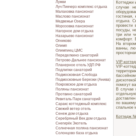
Лужки
Коттеджи 
Луч Пикчерз комплекс отдыха
случае н
оборудов
Малаховка пансионат
гостиная,
Маслово пансионат
отдыха. С
Медвежьи Озера
провести 
Морозовка пансионат
посуды, н
Нагорное дом отдыха
три или ч
Назарьево пансионат
комфорт. 
Огниково
На втором
Олимп
ванны, лю
Олимпиец ЦМС
просторна
Переделкино санаторий
Петрово-Дальнее пансионат
VIP-котте
Планерное отель УДП РФ
VIP-котт
Подлипки санаторий
территори
Подмосковная Cлобода
бассейно
Подмосковные Березки (Анива)
дискотеко
помогут в
Покровское дом отдыха
В случае 
Поляны пансионат
отдельную
Протвино санаторий
доставлен
Ревиталь Парк санаторий
по вашему
Саракс коттеджный комплекс
спальное м
Свежий ветер отель
Сенеж дом отдыха
Коттедж №
Серебряный Век дом отдыха
Снегирёк Экотель
Солнечная поляна пансионат
Солонцово база отдыха