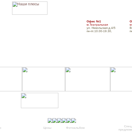
Офис №1
О
м.Театральная
м
ул. Никольская д.4/5
В
пн-пт.10.00-19.30,
п
Главная
О компании
Для турфирм
Оплат
Спец
о
Подробно
Цены
Фотоальбом
Заказать
предлож