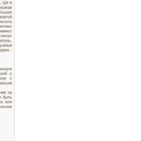
 где в
хожая
ольшая
мнатой
весело
мплект
 имеют
спечат
мпунь.
душные
еджа -
венную
уной с
лом с
пальни
ние за
т быть
я, или
ельное