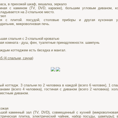
раса, в прихожей шкаф, вешалка, зеркало
тиная с камином (TV, DVD, караоке), большим угловым диваном, к
кладывается на 2-спальное место.
узел
ня с плитой. посудой, столовые приборы и другая кухонная ут
одильник, микроволновая печь.
ьшая спальня с 2-спальной кроватью
ная комната - душ, фен, туалетные принадлежности. шампунь
аждым коттеджем есть беседка и мангал.
5 (4 спальни, сауна)
ый коттедж. 3 спальни по 2 человека в каждой (всего 6 человек), 1 спа
анами (всего 4 человека), гостиная с диваном (всего 2 человека). хол
-местным диваном.
хожая
ьшой каминный зал (TV, DVD), совмещенный с кухней (микроволновая
ктрическая плитка, электрический чайник, набор посуды, шампуры); 