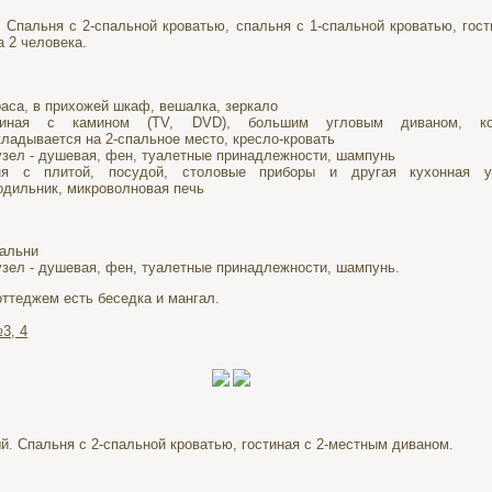
. Спальня с 2-спальной кроватью, спальня с 1-спальной кроватью, гост
 2 человека.
раса, в прихожей шкаф, вешалка, зеркало
тиная с камином (TV, DVD), большим угловым диваном, ко
кладывается на 2-спальное место, кресло-кровать
узел - душевая, фен, туалетные принадлежности, шампунь
ня с плитой, посудой, столовые приборы и другая кухонная ут
одильник, микроволновая печь
пальни
узел - душевая, фен, туалетные принадлежности, шампунь.
оттеджем есть беседка и мангал.
3, 4
й. Спальня с 2-спальной кроватью, гостиная с 2-местным диваном.