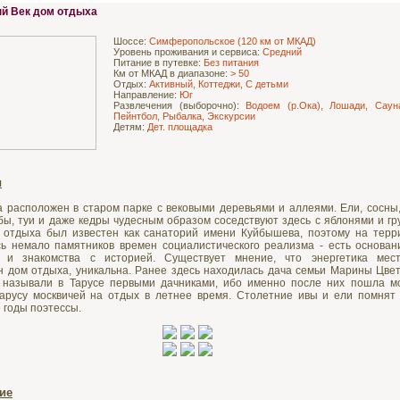
й Век дом отдыха
Шоссе:
Симферопольское (120 км от МКАД)
Уровень проживания и сервиса:
Средний
Питание в путевке:
Без питания
Км от МКАД в диапазоне:
> 50
Отдых:
Активный, Коттеджи, С детьми
Направление:
Юг
Развлечения (выборочно):
Водоем (р.Ока), Лошади, Сауна
Пейнтбол, Рыбалка, Экскурсии
Детям:
Дет. площадка
я
 расположен в старом парке с вековыми деревьями и аллеями. Ели, сосны,
бы, туи и даже кедры чудесным образом соседствуют здесь с яблонями и гр
 отдыха был известен как санаторий имени Куйбышева, поэтому на терр
ь немало памятников времен социалистического реализма - есть основан
и и знакомства с историей. Существует мнение, что энергетика мест
 дом отдыха, уникальна. Ранее здесь находилась дача семьи Марины Цвет
 называли в Тарусе первыми дачниками, ибо именно после них пошла м
Тарусу москвичей на отдых в летнее время. Столетние ивы и ели помнят
 годы поэтессы.
ие