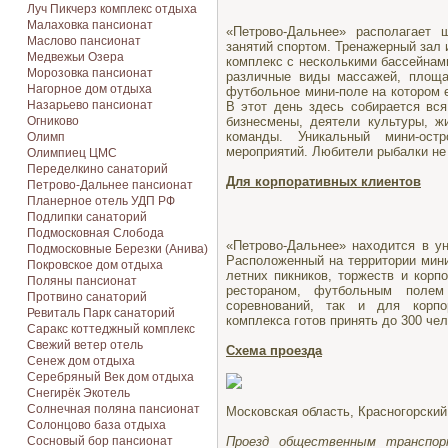
Луч Пикчерз комплекс отдыха
Малаховка пансионат
«Петрово-Дальнее» располагает 
Маслово пансионат
занятий спортом. Тренажерный зал 
Медвежьи Озера
комплекс с несколькими бассейнами
Морозовка пансионат
различные виды массажей, площа
Нагорное дом отдыха
футбольное мини-поле на котором 
Назарьево пансионат
В этот день здесь собирается вся
Огниково
бизнесмены, деятели культуры, 
команды. Уникальный мини-ост
Олимп
мероприятий. Любители рыбалки не
Олимпиец ЦМС
Переделкино санаторий
Для корпоративных клиентов
Петрово-Дальнее пансионат
Планерное отель УДП РФ
Подлипки санаторий
Подмосковная Cлобода
«Петрово-Дальнее» находится в у
Подмосковные Березки (Анива)
Расположенный на территории мини
Покровское дом отдыха
летних пикников, торжеств и корп
Поляны пансионат
рестораном, футбольным полем
Протвино санаторий
соревнований, так и для корпо
Ревиталь Парк санаторий
комплекса готов принять до 300 чел
Саракс коттеджный комплекс
Свежий ветер отель
Схема проезда
Сенеж дом отдыха
Серебряный Век дом отдыха
Снегирёк Экотель
Солнечная поляна пансионат
Московская область, Красногорский
Солонцово база отдыха
Сосновый бор пансионат
Проезд общественным транспо