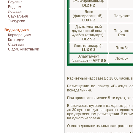
(фиксированный)-
Боулинг
DL2 F 2
Водоем
Лошади
Люкс
(фиксированный) -
Полулюкс
Сауна/баня
LUX F 2
Экскурсии
Двухкомнатный
Виды отдыха
двухместный номер
Полулюкс
Корпорациям
«дабл» (стандарт) -
Ren.
DL2 S 2
Коттеджи
С детьми
Люкс (стандарт) -
Люкс 3к
С дом. животными
LUX S 3
Апартамент
Люкс 5к
(стандарт) -
APT S 5
Расчетный час:
заезд с 18:00 часов, в
Размещение по пакету «Викенд» ос
понедельника.
При проживании менее 5-ти суток, в п
В стоимость путевки в выходные дни, 
до 30 суток входит завтрак на одного
при двухместном размещении. В стоим
на одного человека.
Оплата дополнительных завтраков, не