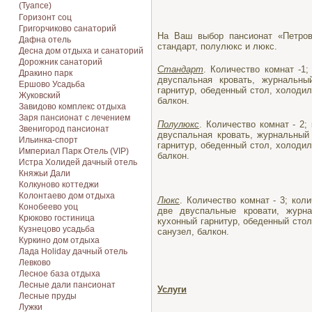
(Туапсе)
Горизонт соц
Григорчиково санаторий
На Ваш выбор пансионат «Петров
Дафна отель
стандарт, полулюкс и люкс.
Десна дом отдыха и санаторий
Дорожник санаторий
Стандарт
. Количество комнат -1;
Дракино парк
двуспальная кровать, журнальны
Ершово Усадьба
гарнитур, обеденный стол, холодил
Жуковский
балкон.
Завидово комплекс отдыха
Заря пансионат с лечением
Полулюкс
. Количество комнат - 2;
Звенигород пансионат
двуспальная кровать, журнальный
Ильинка-спорт
гарнитур, обеденный стол, холодил
Империал Парк Отель (VIP)
балкон.
Истра Холидей дачный отель
Княжьи Дали
Колкуново коттеджи
Колонтаево дом отдыха
Люкс
. Количество комнат - 3; кол
Конобеево уоц
две двуспальные кровати, журн
Крюково гостиница
кухонный гарнитур, обеденный стол
Кузнецово усадьба
санузел, балкон.
Куркино дом отдыха
Лада Holiday дачный отель
Левково
Лесное база отдыха
Лесные дали пансионат
Услуги
Лесные пруды
Лужки