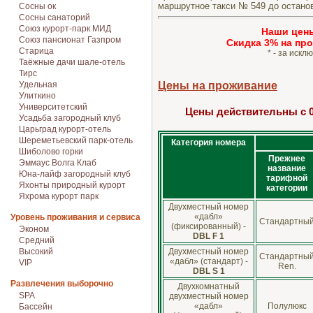
маршрутное такси № 549 до останов
Сосны ок
Сосны санаторий
Союз курорт-парк МИД
Наши цен
Союз пансионат Газпром
Cкидка 3% на про
Старица
* - за иск
Таёжные дачи шале-отель
Тирс
Удельная
Цены на проживание
Улиткино
Университетский
Цены действительны с 01.0
Усадьба загородный клуб
Царьград курорт-отель
Шереметьевский парк-отель
Категория номера
Шиболово горки
Прежнее
Эммаус Волга Клаб
название
Юна-лайф загородный клуб
тарифной
Яхонты природный курорт
категории
Яхрома курорт парк
Двухместный номер
«дабл»
Уровень проживания и сервиса
Стандартны
(фиксированный) -
Эконом
DBL F 1
Средний
Высокий
Двухместный номер
Стандартны
«дабл» (стандарт) -
VIP
Ren.
DBL S 1
Развлечения выборочно
Двухкомнатный
SPA
двухместный номер
«дабл»
Полулюкс
Бассейн