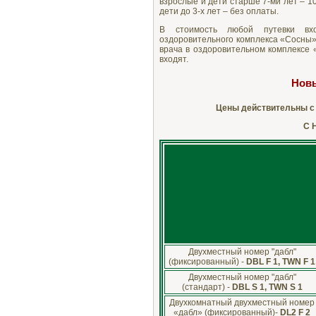
взрослые и дети старше 7-ми лет – 10
дети до 3-х лет – без оплаты.
В стоимость любой путевки вх
оздоровительного комплекса «Сосны» 
врача в оздоровительном комплексе 
входят.
Новы
Цены действительны с 30.
С 
Двухместный номер "дабл"
(фиксированный) -
DBL F 1, TWN F 1
Двухместный номер "дабл"
(стандарт) -
DBL S 1, TWN S 1
Двухкомнатный двухместный номер
«дабл» (фиксированный)-
DL2 F 2