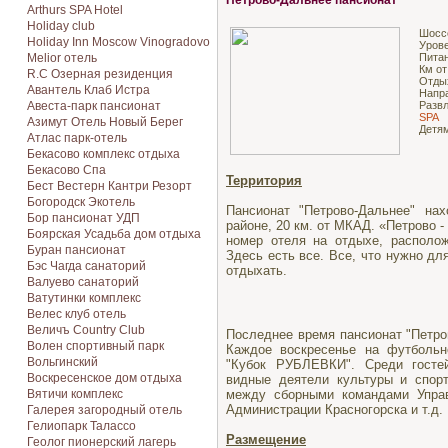
Петрово-Дальнее пансионат
Arthurs SPA Hotel
Holiday club
Шосс
Holiday Inn Moscow Vinogradovo
Урове
Melior отель
Питан
Км от
R.C Озерная резиденция
Отды
Авантель Клаб Истра
Напр
Авеста-парк пансионат
Разв
SPA
Азимут Отель Новый Берег
Детя
Атлас парк-отель
Бекасово комплекс отдыха
Бекасово Спа
Территория
Бест Вестерн Кантри Резорт
Богородск Экотель
Пансионат "Петрово-Дальнее" на
Бор пансионат УДП
районе, 20 км. от МКАД. «Петрово -
Боярская Усадьба дом отдыха
номер отеля на отдыхе, располо
Буран пансионат
Здесь есть все. Все, что нужно дл
Бэс Чагда санаторий
отдыхать.
Валуево санаторий
Ватутинки комплекс
Велес клуб отель
Величъ Country Club
Последнее время пансионат "Петро
Волен спортивный парк
Каждое воскресенье на футбольн
Вольгинский
"Кубок РУБЛЕВКИ". Среди гостей
Воскресенское дом отдыха
видные деятели культуры и спорт
Вятичи комплекс
между сборными командами Управ
Администрации Красногорска и т.д.
Галерея загородный отель
Гелиопарк Талассо
Размещение
Геолог пионерский лагерь