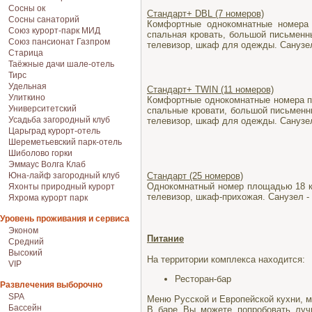
Сосны ок
Стандарт+ DBL (7 номеров)
Сосны санаторий
Комфортные однокомнатные номера 
Союз курорт-парк МИД
спальная кровать, большой письменны
Союз пансионат Газпром
телевизор, шкаф для одежды. Санузел 
Старица
Таёжные дачи шале-отель
Тирс
Удельная
Стандарт+ TWIN (11 номеров)
Улиткино
Комфортные однокомнатные номера пл
Университетский
спальные кровати, большой письменны
Усадьба загородный клуб
телевизор, шкаф для одежды. Санузел 
Царьград курорт-отель
Шереметьевский парк-отель
Шиболово горки
Эммаус Волга Клаб
Юна-лайф загородный клуб
Стандарт (25 номеров)
Однокомнатный номер площадью 18 кв.
Яхонты природный курорт
телевизор, шкаф-прихожая. Санузел - 
Яхрома курорт парк
Уровень проживания и сервиса
Эконом
Питание
Средний
Высокий
На территории комплекса находится:
VIP
Ресторан-бар
Развлечения выборочно
SPA
Меню Русской и Европейской кухни, 
Бассейн
В баре Вы можете попробовать лучш