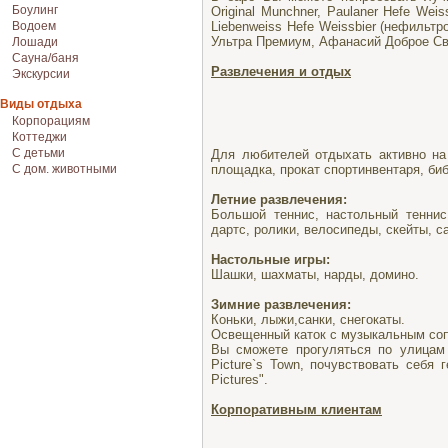
Боулинг
Original Munchner, Paulaner Hefe Weis
Liebenweiss Hefe Weissbier (нефильтр
Водоем
Ультра Премиум, Афанасий Доброе Св
Лошади
Сауна/баня
Развлечения и отдых
Экскурсии
Виды отдыха
Корпорациям
Коттеджи
С детьми
Для любителей отдыхать активно на
площадка, прокат спортинвентаря, биб
С дом. животными
Летние развлечения:
Большой теннис, настольный теннис
дартс, ролики, велосипеды, скейты, с
Настольные игры:
Шашки, шахматы, нарды, домино.
Зимние развлечения:
Коньки, лыжи,санки, снегокаты.
Освещенный каток с музыкальным со
Вы сможете прогуляться по улицам
Picture`s Town, почувствовать себя
Pictures".
Корпоративным клиентам