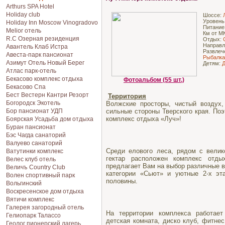
Arthurs SPA Hotel
Holiday club
Шоссе:
Уровень
Holiday Inn Moscow Vinogradovo
Питание
Melior отель
Км от М
R.C Озерная резиденция
Отдых:
Направл
Авантель Клаб Истра
Развлеч
Авеста-парк пансионат
Рыбалка
Азимут Отель Новый Берег
Детям:
Д
Атлас парк-отель
Бекасово комплекс отдыха
Фотоальбом (55 шт.)
Бекасово Спа
Бест Вестерн Кантри Резорт
Территория
Богородск Экотель
Волжские просторы, чистый воздух,
Бор пансионат УДП
сильные стороны Тверского края. Поэ
комплекс отдыха «Луч»!
Боярская Усадьба дом отдыха
Буран пансионат
Бэс Чагда санаторий
Валуево санаторий
Среди елового леса, рядом с велик
Ватутинки комплекс
гектар расположен комплекс отды
Велес клуб отель
предлагает Вам на выбор различные 
Величъ Country Club
категории «Сьют» и уютные 2-х эт
Волен спортивный парк
половины.
Вольгинский
Воскресенское дом отдыха
Вятичи комплекс
Галерея загородный отель
На территории комплекса работает
Гелиопарк Талассо
детская комната, диско клуб, фитне
Геолог пионерский лагерь