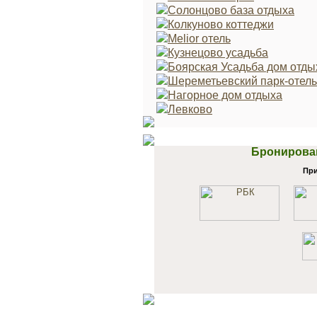
Солонцово база отдыха
Колкуново коттеджи
Melior отель
Кузнецово усадьба
Боярская Усадьба дом отды
Шереметьевский парк-отель
Нагорное дом отдыха
Левково
Бронирован
При