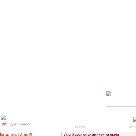
Задать вопрос
Кратко
Подробно
Цен
Каталог от А до Я
Луч Пикчерз комплекс отдыха