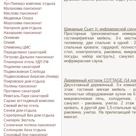
Луч Пикчерз комплекс отдыха
Малаховка пансионат
Маслово пансионат
Медвежьи Озера
Морозовка пансионат
Нагорное дом отдыха
Шикарные Сьют (с инфракрасной сауно
Назарьево пансионат
Просторные трехкомнатные номер
Огниково
гостиная(мягкая мебель: 3-х мест
Олимп
телевизор, две спальни: в одной - 2
спальные кровати, гардероб; полнос
Олимпиец ЦМС
стол, электроплита, раковина, микро
Переделкино санаторий
посуды, набор каструль); санузел
Петрово-Дальнее пансионат
инфракрасная сауна.
Планерное отель УДП РФ
Подлипки санаторий
Подмосковная Cлобода
Подмосковные Березки (Анива)
Деревянный коттедж COTTAGE (14 до
Покровское дом отдыха
Двухэтажный деревянный. 3-х комна
Поляны пансионат
этаж: гостиная мягкая мебель - ра
Протвино санаторий
полностью оборудованная кухня на 6 
Ревиталь Парк санаторий
микроволновая печь, холодилник, э
Саракс коттеджный комплекс
санузел - раковина, унитаз. 2 эта
Свежий ветер отель
кровать, в другой две 1,5-спальные к
Сенеж дом отдыха
раковина, унитаз. На прилегающей т
Серебряный Век дом отдыха
мангал.
Снегирёк Экотель
Солнечная поляна пансионат
Солонцово база отдыха
Сосновый бор пансионат