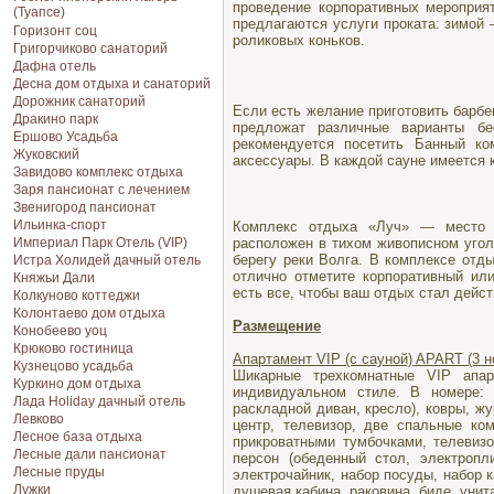
проведение корпоративных мероприят
(Туапсе)
предлагаются услуги проката: зимой 
Горизонт соц
роликовых коньков.
Григорчиково санаторий
Дафна отель
Десна дом отдыха и санаторий
Дорожник санаторий
Если есть желание приготовить барб
Дракино парк
предложат различные варианты б
Ершово Усадьба
рекомендуется посетить Банный ко
Жуковский
аксессуары. В каждой сауне имеется к
Завидово комплекс отдыха
Заря пансионат с лечением
Звенигород пансионат
Ильинка-спорт
Комплекс отдыха «Луч» — место 
Империал Парк Отель (VIP)
расположен в тихом живописном уго
берегу реки Волга. В комплексе от
Истра Холидей дачный отель
отлично отметите корпоративный ил
Княжьи Дали
есть все, чтобы ваш отдых стал дейс
Колкуново коттеджи
Колонтаево дом отдыха
Размещение
Конобеево уоц
Крюково гостиница
Апартамент VIP (с сауной) APART (3 н
Кузнецово усадьба
Шикарные трехкомнатные VIP апа
Куркино дом отдыха
индивидуальном стиле. В номере: 
Лада Holiday дачный отель
раскладной диван, кресло), ковры, ж
Левково
центр, телевизор, две спальные ко
Лесное база отдыха
прикроватными тумбочками, телевизо
Лесные дали пансионат
персон (обеденный стол, электропл
Лесные пруды
электрочайник, набор посуды, набор к
Лужки
душевая кабина. раковина. биде, унит