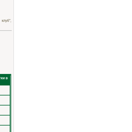
клуб",
ки в