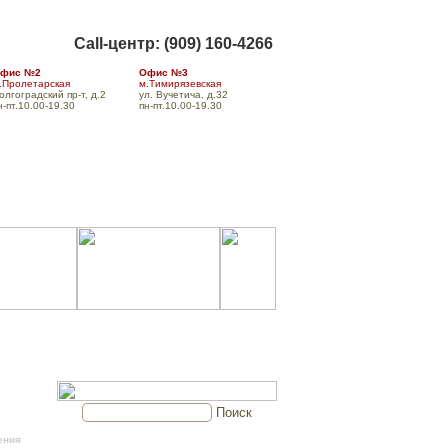
Call-центр: (909) 160-4266
фис №2
Офис №3
.Пролетарская
м.Тимирязевская
олгоградский пр-т, д.2
ул. Вучетича, д.32
н-пт.10.00-19.30
пн-пт.10.00-19.30
а
Доставка
Форум
Контакты
Поиск
.
ения