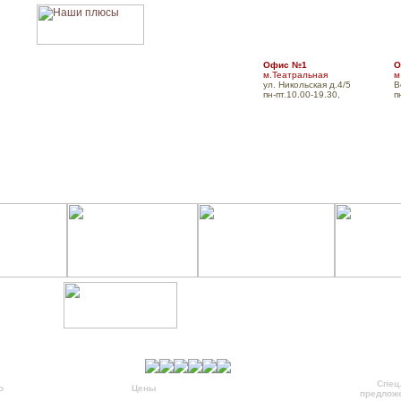
Офис №1
О
м.Театральная
м
ул. Никольская д.4/5
В
пн-пт.10.00-19.30,
п
Главная
О компании
Для турфирм
Оплат
Спец
о
Подробно
Цены
Фотоальбом
Заказать
предлож