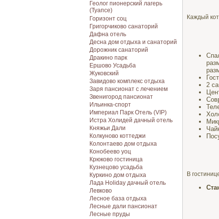
Геолог пионерский лагерь
(Туапсе)
Каждый кот
Горизонт соц
Григорчиково санаторий
Дафна отель
Десна дом отдыха и санаторий
Дорожник санаторий
Спа
Дракино парк
раз
Ершово Усадьба
раз
Жуковский
Гос
Завидово комплекс отдыха
2 с
Заря пансионат с лечением
Цен
Звенигород пансионат
Сов
Ильинка-спорт
Тел
Империал Парк Отель (VIP)
Хол
Истра Холидей дачный отель
Мик
Княжьи Дали
Чай
Пос
Колкуново коттеджи
Колонтаево дом отдыха
Конобеево уоц
Крюково гостиница
Кузнецово усадьба
В гостинице
Куркино дом отдыха
Лада Holiday дачный отель
Ста
Левково
Лесное база отдыха
Лесные дали пансионат
Лесные пруды