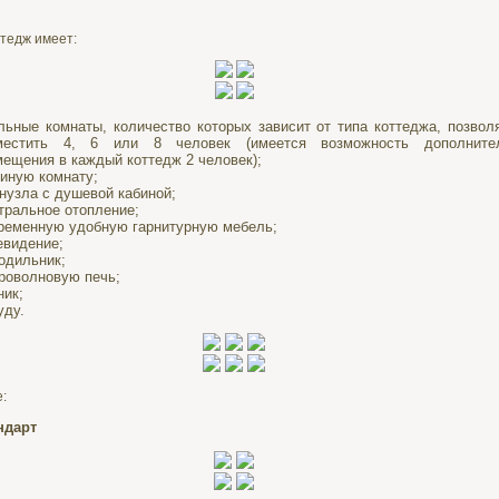
тедж имеет:
льные комнаты, количество которых зависит от типа коттеджа, позво
местить 4, 6 или 8 человек (имеется возможность дополнител
мещения в каждый коттедж 2 человек);
тиную комнату;
анузла с душевой кабиной;
тральное отопление;
ременную удобную гарнитурную мебель;
евидение;
одильник;
роволновую печь;
ник;
уду.
:
ндарт