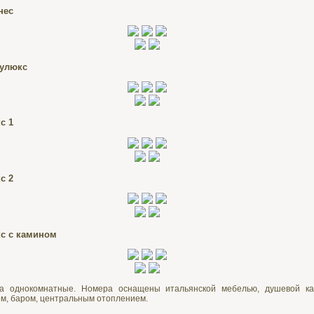
нес
улюкс
с 1
с 2
с с камином
а однокомнатные. Номера оснащены итальянской мебелью, душевой ка
м, баром, центральным отоплением.