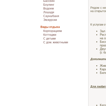
Бассейн
Боулинг
Рядом с н
Водоем
на открыто
Лошади
Сауна/баня
Экскурсии
К услугам 
Виды отдыха
Корпорациям
Зал
Рес
Коттеджи
на о
С детьми
Бес
С дом. животными
праз
Дву
(с б
Дополните
Жив
Кара
Бил
Для любит
Кат