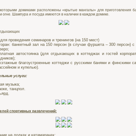
екоторыми домиками расположены «крытые мангалы» для приготовления б
м огне. Шампура и посуда имеются в наличии в каждом домике.
отдыхающих
 для проведения семинаров и тренингов (на 150 мест)
торан: банкетный зал на 150 персон (в случае фуршета – 300 персон) с
зеро;
платная автостоянка (для отдыхающих в коттеджах и гостей корпора
дников);
хэтажные благоустроенные коттеджи с русскими банями и финскими с
ассейном и купелью).
льные услуги:
ая музыка;
оке, танцпол.
ьярд.
елей спортивных развлечений:
ание на лодках и катамаранах;