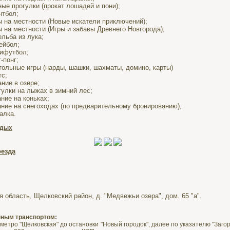
ые прогулки (прокат лошадей и пони);
нтбол;
ы на местности (Новые искатели приключений);
ы на местности (Игры и забавы Древнего Новгорода);
ельба из лука;
ейбол;
ифутбол;
-понг;
тольные игры (нарды, шашки, шахматы, домино, карты)
тс;
ние в озере;
гулки на лыжах в зимний лес;
ние на коньках;
ание на снегоходах (по предварительному бронированию);
алка.
тдых
оезда
 область, Щелковский район, д. "Медвежьи озера", дом. 65 "а".
ным транспортом:
 метро "Щелковская" до остановки "Новый городок", далее по указателю "Заг