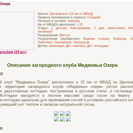
Озера
Шоссе:
Щелковское (15 км от МКАД)
Уровень проживания и сервиса:
Средний
Питание в путевке:
Завтрак
Км от МКАД в диапазоне:
< 20
Отдых:
С детьми, Корпорациям, С дом. животными, Кот
Активный
Направление:
Восток
Развлечения (выборочно):
Водоем (озера), Рыбалка, Л
Пейнтбол, Сауна/баня, Экскурсии
Детям:
Анимация, Дет. комната, Дет. площадка
альбом (29 шт.)
Описание загородного клуба Медвежьи Озера
ия
ый клуб "Медвежьи Озерa" расположен в 15 км от МКАД по Щелко
а территории загородного клуба «Медвежьи озера» уютно распо
е двухэтажные коттеджи, построенные в русском стиле, и гостиница
 Коттеджи находятся в лесном массиве среди сосен на берегу 
е коттеджи идеальны для проживания гостей в условиях российского кл
домашний уют теплом и запахом натуральной сосны.
ие