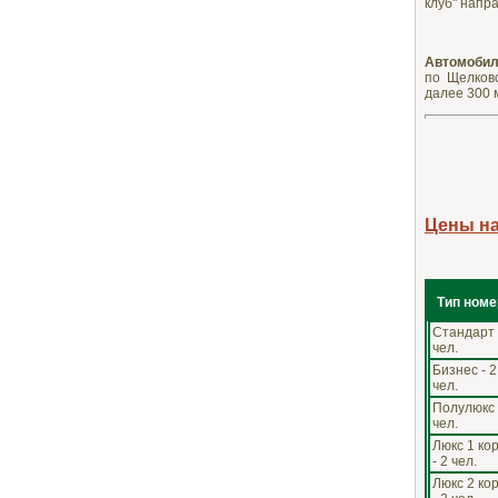
клуб" напр
Автомобил
по Щелковс
далее 300 
Цены н
Тип номе
Стандарт 
чел.
Бизнес - 2
чел.
Полулюкс 
чел.
Люкс 1 кор
- 2 чел.
Люкс 2 кор