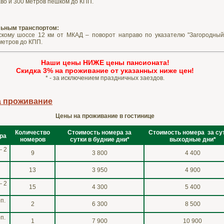
аво и 300 метров пешком до КПП.
ьным транспортом:
кому шоссе 12 км от МКАД – поворот направо по указателю "Загородный 
метров до КПП.
Наши цены НИЖЕ цены пансионата!
Cкидка 3% на проживание от указанных ниже цен!
* - за исключением праздничных заездов.
а проживание
Цены на проживание в гостинице
Количество
Стоимость номера за
Стоимость номера за сут
ра
номеров
сутки в будние дни*
выходные дни*
- 2
9
3 800
4 400
13
3 950
4 900
- 2
15
4 300
5 400
п.
2
6 300
8 500
п.
1
7 900
10 900