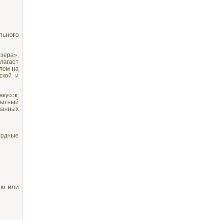
льного
зера»,
лагает
лом на
ской и
кусок,
пытный
канных
ярдные
ью или