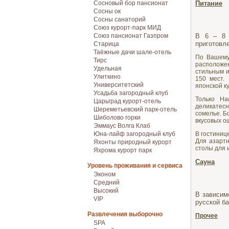
Сосновый бор пансионат
Питание
Сосны ок
Сосны санаторий
Союз курорт-парк МИД
Союз пансионат Газпром
В 6 – 8 
приготовл
Старица
Таёжные дачи шале-отель
По Вашему
Тирс
расположе
Удельная
стильным и
Улиткино
150 мест.
Университетский
японской ку
Усадьба загородный клуб
Только На
Царьград курорт-отель
деликатесн
Шереметьевский парк-отель
сомелье. Б
Шиболово горки
вкусовых о
Эммаус Волга Клаб
Юна-лайф загородный клуб
В гостиниц
Для азарт
Яхонты природный курорт
столы для 
Яхрома курорт парк
Сауна
Уровень проживания и сервиса
Эконом
Средний
Высокий
В зависим
VIP
русской б
Развлечения выборочно
Прочее
SPA