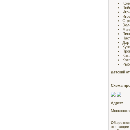
Конн
Пей
Игр
Игр
Стр
Вол
Мин
Пинг
Нас
Дар
Купа
Про
Ката
Кат
Рыб
Детский о
Схема пр
Адрес:
Московская
Обществен
от станции