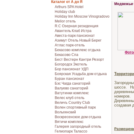
Каталог от А до Я
Медвежьи 
Arthurs SPA Hotel
Holiday club
Holiday Inn Moscow Vinogradovo
Melior отель
R.C Озерная резиденция
Авантель Клаб Истра
Авеста-парк пансионат
Азимут Отель Новый Берег
Атлас парк-отель
Бекасово комплекс отдыха
Фото
Бекасово Спа
Бест Вестерн Кантри Резорт
Богородск Экотель
Бор пансионат УДП
Территор
Боярская Усадьба дом отдыха
Буран пансионат
Загородн
Бэс Чагда санаторий
шоссе. Н
Валуево санаторий
деревянны
Ватутинки комплекс
номеров.
Велес клуб отель
Деревянны
Величъ Country Club
создавая 
Волен спортивный парк
Вольгинский
Воскресенское дом отдыха
Вятичи комплекс
Галерея загородный отель
Размещен
Гелиопарк Талассо