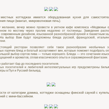
местных коттеджах имеется оборудованная кухня для самостояте
ения пищи (мангал, микроволновая печь).
 желанию, вечер можно провести в уютном кафе комплекса «Медвежьи о
нном по мостику через пролив недалеко от гостиницы. Заведение распо
 современным дизайном, изысканной разнообразной кухней и банкетным за
 На выбор Вам будут предложены блюда русской, французской, итальян
хни.
стоящий ресторан позволяет себе такое разнообразие необычных за
ых горячих блюд и богатый ассортимент вин, которые поможет подобрать о
ольшой выбор сортов пива — только хорошего. Блюда — это сочетание изыс
щущений и ароматов, сплав классического опыта и соразмеренной фантазии.
е работает бар до последнего посетителя.
ных посетителей и любителей интеллектуальных игр предусмотрены биль
игры в Пул и Русский бильярд.
ости от категории домика, коттеджи оснащены финской сауной с купел
аней с мини-бассейном.