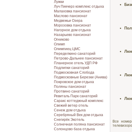
Лужки
Биз
Луч Пикчерз комплекс отдыха
Малаховка пансионат
Маслово пансионат
Медвежьи Озера
Морозовка пансионат
Пол
Нагорное дом отдыха
Назарьево пансионат
Огниково
Олимп
Олимпиец ЦМС
Люк
Переделкино санаторий
Петрово-Дальнее пансионат
Планерное отель УДП РФ
Подлипки санаторий
Подмосковная Cлобода
Люк
Подмосковные Березки (Анива)
Покровское дом отдыха
Поляны пансионат
Протвино санаторий
Ревиталь Парк санаторий
Люк
Саракс коттеджный комплекс
Свежий ветер отель
Сенеж дом отдыха
Серебряный Век дом отдыха
Снегирёк Экотель
Все номер
Солнечная поляна пансионат
телевизоро
Солонцово база отдыха