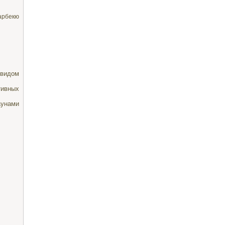
арбекю
 видом
тивных
аунами