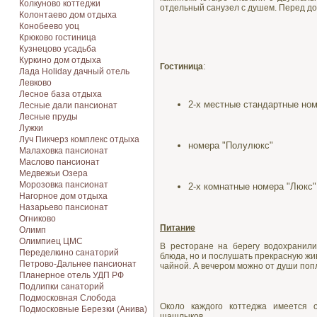
Колкуново коттеджи
отдельный санузел с душем. Перед до
Колонтаево дом отдыха
Конобеево уоц
Крюково гостиница
Кузнецово усадьба
Куркино дом отдыха
Гостиница
:
Лада Holiday дачный отель
Левково
Лесное база отдыха
2-х местные стандартные но
Лесные дали пансионат
Лесные пруды
Лужки
Луч Пикчерз комплекс отдыха
номера "Полулюкс"
Малаховка пансионат
Маслово пансионат
Медвежьи Озера
Морозовка пансионат
2-х комнатные номера "Люкс"
Нагорное дом отдыха
Назарьево пансионат
Огниково
Питание
Олимп
Олимпиец ЦМС
В ресторане на берегу водохранил
Переделкино санаторий
блюда, но и послушать прекрасную жи
Петрово-Дальнее пансионат
чайной. А вечером можно от души поп
Планерное отель УДП РФ
Подлипки санаторий
Подмосковная Cлобода
Около каждого коттеджа имеется 
Подмосковные Березки (Анива)
шашлыков.