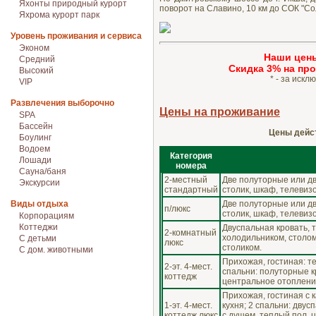
Яхонты природный курорт
поворот на Славино, 10 км до СОК "Со
Яхрома курорт парк
Уровень проживания и сервиса
Эконом
Наши цен
Средний
Cкидка 3% на про
Высокий
* - за иск
VIP
Развлечения выборочно
Цены на проживание
SPA
Бассейн
Цены дейст
Боулинг
Водоем
Категория
Лошади
номера
Сауна/баня
2-местный
Две полуторные или дв
Экскурсии
стандартный
столик, шкаф, телевизо
Виды отдыха
Две полуторные или дв
п/люкс
столик, шкаф, телевиз
Корпорациям
Коттеджи
Двуспальная кровать, 
2-комнатный
холодильником, столом
С детьми
люкс
столиком.
С дом. животными
Прихожая, гостиная: те
2-эт. 4-мест.
cпальни: полуторные к
коттедж
центральное отопление
Прихожая, гостиная с 
1-эт. 4-мест.
кухня; 2 cпальни: дву
коттедж люкс
с душем, теплый пол, 