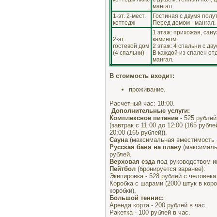
мангал.
1-эт. 2-мест.
Гостиная с двумя полу
коттедж
Перед домом - мангал.
1 этаж: прихожая, сану
2-эт.
камином.
гостевой дом
2 этаж: 4 спальни с д
(4 спальни)
В каждой из спален от
мангал.
В стоимость входит:
проживание.
Расчетный час: 18:00.
Дополнительные услуги:
Комплексное питание
- 525 рублей
(завтрак с 11:00 до 12:00 (165 рубле
20:00 (165 рублей)).
Сауна
(максимальная вместимость - 
Русская баня на плаву
(максимальн
рублей.
Верховая езда
под руководством ин
Пейтбол
(бронируется заранее):
Экипировка - 528 рублей с человека
Коробка с шарами (2000 штук в коро
коробки).
Большой теннис:
Аренда корта - 200 рублей в час.
Ракетка - 100 рублей в час.