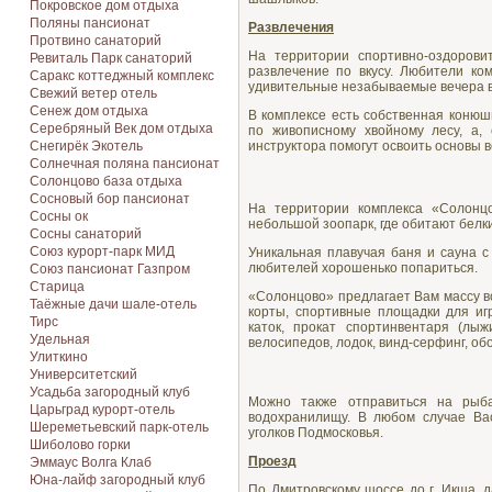
Покровское дом отдыха
Поляны пансионат
Развлечения
Протвино санаторий
На территории спортивно-оздорови
Ревиталь Парк санаторий
развлечение по вкусу. Любители ко
Саракс коттеджный комплекс
удивительные незабываемые вечера в
Свежий ветер отель
Сенеж дом отдыха
В комплексе есть собственная конюш
Серебряный Век дом отдыха
по живописному хвойному лесу, а,
инструктора помогут освоить основы 
Снегирёк Экотель
Солнечная поляна пансионат
Солонцово база отдыха
Сосновый бор пансионат
На территории комплекса «Солонц
Сосны ок
небольшой зоопарк, где обитают белки
Сосны санаторий
Союз курорт-парк МИД
Уникальная плавучая баня и сауна 
любителей хорошенько попариться.
Союз пансионат Газпром
Старица
«Солонцово» предлагает Вам массу в
Таёжные дачи шале-отель
корты, спортивные площадки для иг
Тирс
каток, прокат спортинвентаря (лыж
Удельная
велосипедов, лодок, винд-серфинг, о
Улиткино
Университетский
Усадьба загородный клуб
Можно также отправиться на рыб
Царьград курорт-отель
водохранилищу. В любом случае Ва
Шереметьевский парк-отель
уголков Подмосковья.
Шиболово горки
Проезд
Эммаус Волга Клаб
Юна-лайф загородный клуб
По Дмитровскому шоссе до г. Икша, 