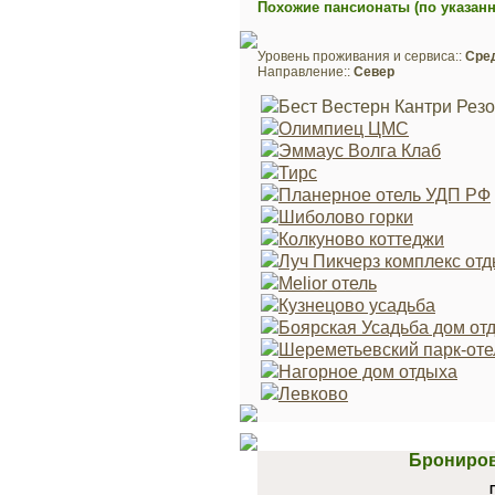
Похожие пансионаты (по указан
Уровень проживания и сервиса::
Сре
Направление::
Север
Бест Вестерн Кантри Резо
Олимпиец ЦМС
Эммаус Волга Клаб
Тирс
Планерное отель УДП РФ
Шиболово горки
Колкуново коттеджи
Луч Пикчерз комплекс от
Melior отель
Кузнецово усадьба
Боярская Усадьба дом от
Шереметьевский парк-оте
Нагорное дом отдыха
Левково
Брониров