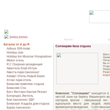
Задать вопрос
Кратко
Подробно
Ц
Каталог от А до Я
Солонцово база отдыха
Arthurs SPA Hotel
Holiday club
Шосс
Holiday Inn Moscow Vinogradovo
Урове
Melior отель
Питан
Км от
R.C Озерная резиденция
Отды
Авантель Клаб Истра
Напр
Авеста-парк пансионат
Разв
водох
Азимут Отель Новый Берег
Атлас парк-отель
Бекасово комплекс отдыха
Бекасово Спа
Бест Вестерн Кантри Резорт
Комплекс "Солонцово"
находится в 
Богородск Экотель
чистой зоне на берегу Икшинского в
Бор пансионат УДП
гектаров, кругом - смешанный лес
Боярская Усадьба дом отдыха
идеальное место для людей, люб
времяпрепровождение. Собственна
Буран пансионат