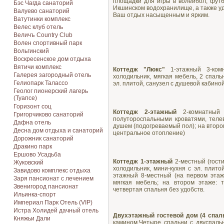
площадки для игры в волейбол, футб
Бэс Чагда санаторий
Икшинском водохранилище, а также уд
Валуево санаторий
Ваш отдых насыщенным и ярким.
Ватутинки комплекс
Велес клуб отель
Величъ Country Club
Волен спортивный парк
Вольгинский
Воскресенское дом отдыха
Вятичи комплекс
Коттедж "Люкс"
1-этажный 3-комн
Галерея загородный отель
холодильник, мягкая мебель, 2 спал
Гелиопарк Талассо
эл. плитой, санузел с душевой кабино
Геолог пионерский лагерь
(Туапсе)
Горизонт соц
Коттедж 2-этажный
2-комнатный 
Григорчиково санаторий
полутороспальными кроватями, телев
Дафна отель
душем (подогреваемый пол); на второ
Десна дом отдыха и санаторий
центральное отопление)
Дорожник санаторий
Дракино парк
Ершово Усадьба
Коттедж 1-этажный
2-местный (гост
Жуковский
холодильник, мини-кухня с эл. плит
Завидово комплекс отдыха
этажный 8-местный (на первом этаже
Заря пансионат с лечением
мягкая мебель; на втором этаже: т
Звенигород пансионат
четвертая спальня без удобств.
Ильинка-спорт
Империал Парк Отель (VIP)
Истра Холидей дачный отель
Двухэтажный гостевой дом (4 спал
Княжьи Дали
камином.Четыре спальни с двуспаль