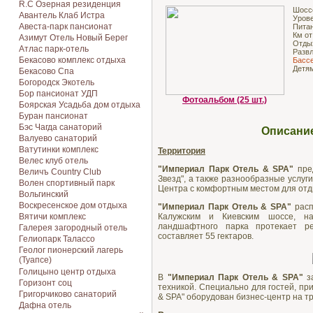
R.C Озерная резиденция
Шосс
Авантель Клаб Истра
Урове
Авеста-парк пансионат
Питан
Км от
Азимут Отель Новый Берег
Отды
Атлас парк-отель
Разв
Бекасово комплекс отдыха
Бассе
Детя
Бекасово Спа
Богородск Экотель
Бор пансионат УДП
Фотоальбом (25 шт.)
Боярская Усадьба дом отдыха
Буран пансионат
Бэс Чагда санаторий
Описание
Валуево санаторий
Ватутинки комплекс
Территория
Велес клуб отель
"Империал Парк Отель & SPA"
пред
Величъ Country Club
Звезд", а также разнообразные услуг
Волен спортивный парк
Центра с комфортным местом для отд
Вольгинский
Воскресенское дом отдыха
"Империал Парк Отель & SPA"
расп
Калужским и Киевским шоссе, на
Вятичи комплекс
ландшафтного парка протекает р
Галерея загородный отель
составляет 55 гектаров.
Гелиопарк Талассо
Геолог пионерский лагерь
(Туапсе)
Голицыно центр отдыха
В
"Империал Парк Отель & SPA"
за
Горизонт соц
техникой. Специально для гостей, при
Григорчиково санаторий
& SPA" оборудован бизнес-центр на т
Дафна отель