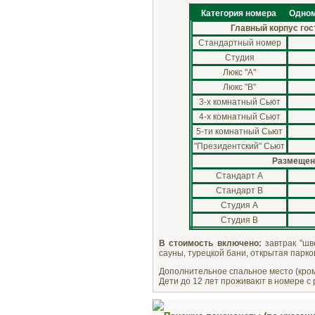
Категория номера
Одном
Главный корпус го
Стандартный номер
Студия
Люкс "А"
Люкс "В"
3-х комнатный Сьют
4-х комнатный Сьют
5-ти комнатный Сьют
"Президентский" Сьют
Размещени
Стандарт А
Стандарт В
Студия А
Студия В
В стоимость включено:
завтрак "шв
сауны, турецкой бани, открытая парко
Дополнительное спальное место (кром
Дети до 12 лет проживают в номере с