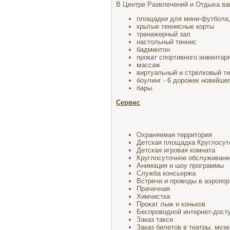
В Центре Развлечений и Отдыха ва
площадки для мини-футбола,
крытые теннисные корты
тренажерный зал
настольный теннис
бадминтон
прокат спортивного инвентар
массаж
виртуальный и стрелковый т
боулинг - 6 дорожек новейше
бары.
Сервис
Охраняемая территория
Детская площадка
Круглосут
Детская игровая комната
Круглосуточное обслуживани
Анимация и шоу программы
Служба консьержа
Встречи и проводы в аэропор
Прачечная
Химчистка
Прокат лыж и коньков
Беспроводной интернет-доступ
Заказ такси
Заказ билетов в театры, музе