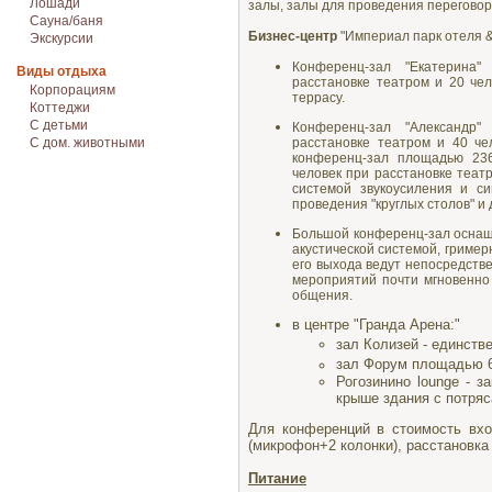
Лошади
залы, залы для проведения перегово
Сауна/баня
Бизнес-центр
"Империал парк отеля &
Экскурсии
Конференц-зал "Екатерина
Виды отдыха
расстановке театром и 20 чел
Корпорациям
террасу.
Коттеджи
С детьми
Конференц-зал "Александр
расстановке театром и 40 че
С дом. животными
конференц-зал площадью 236
человек при расстановке теат
системой звукоусиления и с
проведения "круглых столов" и
Большой конференц-зал оснащ
акустической системой, гриме
его выхода ведут непосредстве
мероприятий почти мгновенно
общения.
в центре "Гранда Арена:"
зал Колизей - единст
зал Форум площадью 
Рогозинино lounge - з
крыше здания с потря
Для конференций в стоимость вхо
(микрофон+2 колонки), расстановка
Питание