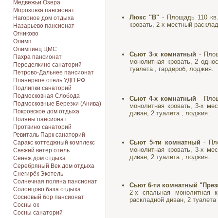
Медвежьи Озера
Морозовка пансионат
Люкс "В"
- Площадь 110 кв
Нагорное дом отдыха
кровать, 2-х местный расклад
Назарьево пансионат
Огниково
Олимп
Олимпиец ЦМС
Сьют 3-х комнатный
- Площ
Пахра пансионат
монолитная кровать, 2 однос
Переделкино санаторий
туалета , гардероб, лоджия.
Петрово-Дальнее пансионат
Планерное отель УДП РФ
Подлипки санаторий
Подмосковная Cлобода
Сьют 4-х комнатный
- Площ
Подмосковные Березки (Анива)
монолитная кровать, 3-х ме
Покровское дом отдыха
диван, 2 туалета , лоджия.
Поляны пансионат
Протвино санаторий
Ревиталь Парк санаторий
Сьют 5-ти комнатный
- Пло
Саракс коттеджный комплекс
монолитная кровать, 3-х ме
Свежий ветер отель
диван, 2 туалета , лоджия.
Сенеж дом отдыха
Серебряный Век дом отдыха
Снегирёк Экотель
Солнечная поляна пансионат
Сьют 6-ти комнатный "През
Солонцово база отдыха
2-х спальная монолитная к
Сосновый бор пансионат
раскладной диван, 2 туалета 
Сосны ок
Сосны санаторий