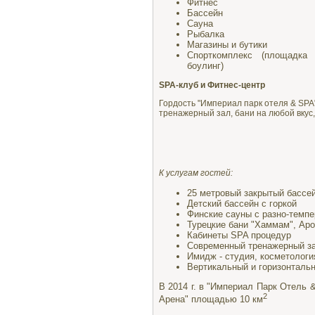
Фитнес
Бассейн
Сауна
Рыбалка
Магазины и бутики
Спорткомплекс (площадка 
боулинг)
SPA-клуб и Фитнес-центр
Гордость "Империал парк отеля & SPA
тренажерный зал, бани на любой вкус,
К услугам гостей:
25 метровый закрытый бассей
Детский бассейн с горкой
Финские сауны с разно-темп
Турецкие бани "Хаммам", Аро
Кабинеты SPA процедур
Современный тренажерный з
Имидж - студия, косметологи
Вертикальный и горизонталь
В 2014 г. в "Империал Парк Отель 
2
Арена" площадью 10 км