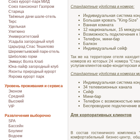
Союз курорт-парк МИД
Союз пансионат Газпром
Стандартные удобства в номере:
Старица
Индивидуальная система кон
Таёжные дачи шале-отель
Большая кровать "King-Size"
Тирс
Ванная комната
Удельная
12 национальных, 15 междун
Улиткино
Возможность подключения к 
Университетский
Телефон, мини-бар
Усадьба загородный клуб
Балкон
Царьград Спас Тешилово
Индивидуальный сейф
Шереметьевский парк-отель
Шиболово горки
Так же на территории отеля находит
номеров из которых 24 номера "Стан
Эммаус Волга Клаб
услугам клиентов кафе-кондитерская 
Юна-лайф загородный клуб
Яхонты природный курорт
Стандартные удобства в номерах м
Яхрома курорт парк
Индивидуальная система кон
Уровень проживания и сервиса
34 телевизионных канала
Эконом
Сейф
Средний
Мини-бар
Телефон с возможностью ме
Высокий
Беспроводное подключение ва
VIP
Для корпоративных клиентов
Развлечения выборочно
SPA
Бассейн
Боулинг
В состав гостиничного комплекса
Водоем
комфортабельный бизнес-центр, об