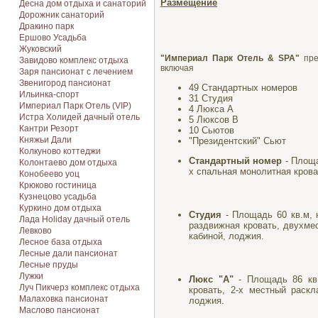
Размещение
Десна дом отдыха и санаторий
Дорожник санаторий
Дракино парк
Ершово Усадьба
Жуковский
"Империал Парк Отель & SPA"
пре
Завидово комплекс отдыха
включая
Заря пансионат с лечением
Звенигород пансионат
49 Стандартных номеров
Ильинка-спорт
31 Студия
Империал Парк Отель (VIP)
4 Люкса A
Истра Холидей дачный отель
5 Люксов B
Кантри Резорт
10 Сьютов
Княжьи Дали
"Президентский" Сьют
Колкуново коттеджи
Стандартный номер
- Площа
Колонтаево дом отдыха
х спальная монолитная крова
Конобеево уоц
Крюково гостиница
Кузнецово усадьба
Куркино дом отдыха
Студия
- Площадь 60 кв.м, 
Лада Holiday дачный отель
раздвижная кровать, двухме
Левково
кабиной, лоджия.
Лесное база отдыха
Лесные дали пансионат
Лесные пруды
Лужки
Л
юкс "А"
- Площадь 86 кв.
Луч Пикчерз комплекс отдыха
кровать, 2-х местный раск
Малаховка пансионат
лоджия.
Маслово пансионат