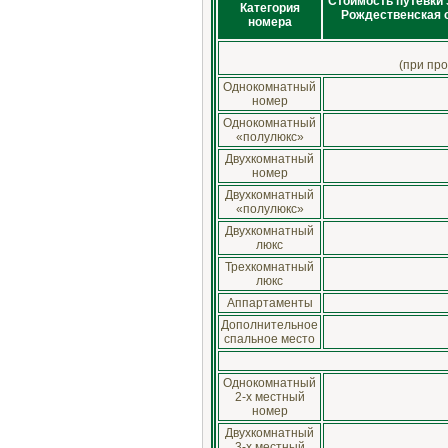
Стоимость путёвки 
Категория
Рождественская ск
номера
(при про
Однокомнатный
номер
Однокомнатный
«полулюкс»
Двухкомнатный
номер
Двухкомнатный
«полулюкс»
Двухкомнатный
люкс
Трехкомнатный
люкс
Аппартаменты
Дополнительное
спальное место
Однокомнатный
2-х местный
номер
Двухкомнатный
3-х местный