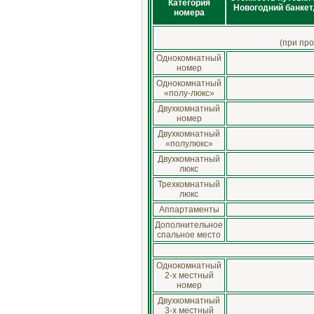
Категория
Новогодний банкет
номера
(при про
Однокомнатный
номер
Однокомнатный
«полу-люкс»
Двухкомнатный
номер
Двухкомнатный
«полулюкс»
Двухкомнатный
люкс
Трехкомнатный
люкс
Аппартаменты
Дополнительное
спальное место
Однокомнатный
2-х местный
номер
Двухкомнатный
3-х местный