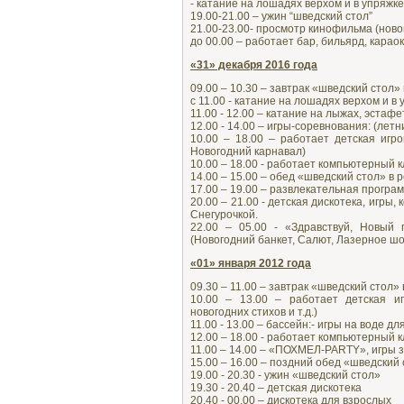
- катание на лошадях верхом и в упряжке
19.00-21.00 – ужин “шведский стол”
21.00-23.00- просмотр кинофильма (ново
до 00.00 – работает бар, бильярд, карао
«31» декабря 2016 года
09.00 – 10.30 – завтрак «шведский стол»
с 11.00 - катание на лошадях верхом и в
11.00 - 12.00 – катание на лыжах, эста
12.00 - 14.00 – игры-соревнования: (лет
10.00 – 18.00 – работает детская игр
Новогодний карнавал)
10.00 – 18.00 - работает компьютерный к
14.00 – 15.00 – обед «шведский стол» в 
17.00 – 19.00 – развлекательная програм
20.00 – 21.00 - детская дискотека, игры
Снегурочкой.
22.00 – 05.00 - «Здравствуй, Новый 
(Новогодний банкет, Салют, Лазерное шо
«01» января 2012 года
09.30 – 11.00 – завтрак «шведский стол»
10.00 – 13.00 – работает детская иг
новогодних стихов и т.д.)
11.00 - 13.00 – бассейн:- игры на воде дл
12.00 – 18.00 - работает компьютерный к
11.00 – 14.00 – «ПОХМЕЛ-PARTY», игры з
15.00 – 16.00 – поздний обед «шведский
19.00 - 20.30 - ужин «шведский стол»
19.30 - 20.40 – детская дискотека
20.40 - 00.00 – дискотека для взрослых