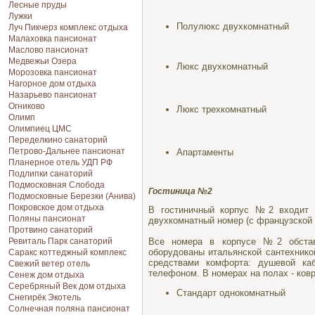
Лесные пруды
Лужки
Полулюкс двухкомнатный
Луч Пикчерз комплекс отдыха
Малаховка пансионат
Маслово пансионат
Медвежьи Озера
Люкс двухкомнатный
Морозовка пансионат
Нагорное дом отдыха
Назарьево пансионат
Огниково
Люкс трехкомнатный
Олимп
Олимпиец ЦМС
Переделкино санаторий
Петрово-Дальнее пансионат
Апартаменты
Планерное отель УДП РФ
Подлипки санаторий
Подмосковная Cлобода
Гостиница №2
Подмосковные Березки (Анива)
Покровское дом отдыха
В гостиничный корпус №2 входит 
Поляны пансионат
двухкомнатный номер (с французской
Протвино санаторий
Ревиталь Парк санаторий
Все номера в корпусе №2 обставл
оборудованы итальянской сантехник
Саракс коттеджный комплекс
средствами комфорта: душевой ка
Свежий ветер отель
телефоном. В номерах на полах - ков
Сенеж дом отдыха
Серебряный Век дом отдыха
Стандарт однокомнатный
Снегирёк Экотель
Солнечная поляна пансионат