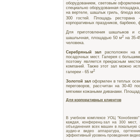
оборудованием, световым оформление
специально оборудованная площадка, 
на вертеле, шашлык гриль, блюда вос
300 гостей. Площадь ресторана 
корпоративных праздников, барбекю, 
Для приготовления шашлыков и с
2
шашлычная, площадью 50 м
на 35-4
человека.
Серебряный зал
расположен на вт
посадочных мест. Галерея с большим
поэтому является прекрасным место
компаний. Также этот зал можно ис
2
галереи - 65 м
Золотой зал
оформлен в теплых осен
переговоров, рассчитан на 30-40 п
мягкими кожаными диванами. Площадь
Для корпоративных клиентов
В учебном комплексе УОЦ "Конобеево"
каждая, конференц-зал на 300 мест,
объединения всех машин в локальную 
аудио-и видео аппаратура, оргтехн
эффективный уровень проведения видео