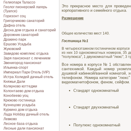
Гелиопарк Талассо
Это прекрасное место для проведен
Геолог пионерский лагерь
корпоративного и семейного отдыха.
(Туапсе)
Горизонт соц
Размещение
Григорчиково санаторий
Дафна отель
Десна дом отдыха и санаторий
Общее количество мест 140.
Дорожник санаторий
Дракино парк
Гостиница №1
Ершово Усадьба
В четырехэтажном гостиничном корпусе
Жуковский
из них 10 однокомнатных номеров, 35 д
Завидово комплекс отдыха
"полулюкса", 1 двухкомнатный "люкс", 3 
Заря пансионат с лечением
Звенигород пансионат
Все номера в корпусе № 1 обставле
Ильинка-спорт
сантехникой. Каждый номер укомпл
Империал Парк Отель (VIP)
душевой кабинкой/ванной комнатой, 
Истра Холидей дачный отель
телефоном. Номера категории "люкс
Княжьи Дали
видеомагнитофоном, феном, сейфом. 
Колкуново коттеджи
Стандарт однокомнатный
Колонтаево дом отдыха
Конобеево уоц
Крюково гостиница
Кузнецово усадьба
Стандарт двухкомнатный
Куркино дом отдыха
Лада Holiday дачный отель
Левково
Лесное база отдыха
Полулюкс однокомнатный
Лесные дали пансионат