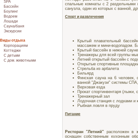
SPA
спальные комнаты с 2 раздельными к
Бассейн
санузла, один из которых с ванной, др
Боулинг
Водоем
Спорт и развлечения
Лошади
Сауна/баня
Экскурсии
Виды отдыха
Крытый плавательный бассейн
массажем и мини-водопадом. Ба
Корпорациям
Крытый бассейн в нижней сауне
Коттеджи
Тренажеры для всей группы мы
С детьми
Летний открытый бассейн с под
С дом. животными
Открытые спортивные площадки 
Стрельба из арбалета
Бильярд
Финская сауна на 6 человек, 
ванной "Джакузи" системы СПА,
Верховая езда
Прокат спортинвентаря (лыжи, с
Тренажерный зал
Лодочная станция с лодками и
Рыбная ловля в пруду
Питание
Ресторан "Летний"
расположен в ж
оснащен собственным кухонным обо