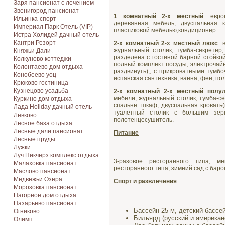
Заря пансионат с лечением
Звенигород пансионат
1 комнатный 2-х местный
: евро
Ильинка-спорт
деревянная мебель, двуспальная к
Империал Парк Отель (VIP)
пластиковой мебелью,кондиционер.
Истра Холидей дачный отель
Кантри Резорт
2-х комнатный 2-х местный люкс
: 
журнальный столик, тумба-секретер
Княжьи Дали
разделена с гостиной барной стойко
Колкуново коттеджи
полный комплект посуды, электрочайн
Колонтаево дом отдыха
раздвинуть),, с прикроватными тумб
Конобеево уоц
испанская сантехника, ванна, фен, п
Крюково гостиница
Кузнецово усадьба
2-х комнатный 2-х местный полу
мебели, журнальный столик, тумба-с
Куркино дом отдыха
спальне: шкаф, двуспальная кровать
Лада Holiday дачный отель
туалетный столик с большим зерк
Левково
полотенцесушитель.
Лесное база отдыха
Лесные дали пансионат
Питание
Лесные пруды
Лужки
Луч Пикчерз комплекс отдыха
3-разовое ресторанного типа, м
Малаховка пансионат
ресторанного типа, зимний сад с баро
Маслово пансионат
Медвежьи Озера
Спорт и развлечения
Морозовка пансионат
Нагорное дом отдыха
Назарьево пансионат
Бассейн 25 м, детский бассе
Огниково
Бильярд (русский и американ
Олимп