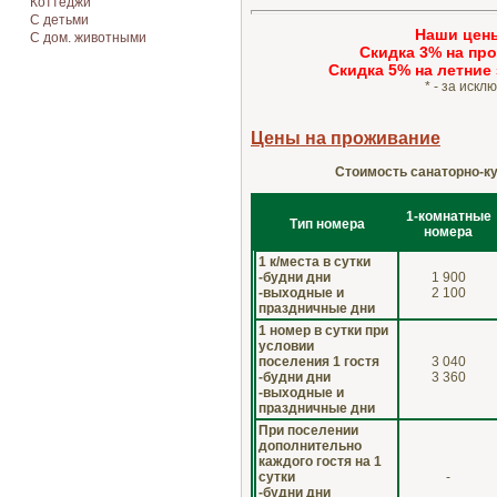
Коттеджи
С детьми
Наши цен
С дом. животными
Cкидка 3% на про
Cкидка 5% на летние 
* - за иск
Цены на проживание
Стоимость санаторно-кур
1-комнатные
Тип номера
номера
1 к/места в сутки
-будни дни
1 900
-выходные и
2 100
праздничные дни
1 номер в сутки при
условии
поселения 1 гостя
3 040
-будни дни
3 360
-выходные и
праздничные дни
При поселении
дополнительно
каждого гостя на 1
сутки
-
-будни дни