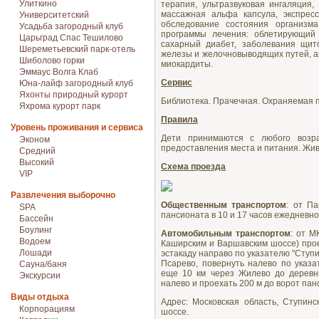
Улиткино
терапия, ультразвуковая ингаляция,
массажная альфа капсула, экспрес
Университетский
обследование состояния организм
Усадьба загородный клуб
программы лечения: облетирующий 
Царьград Спас Тешилово
сахарный диабет, заболевания щит
Шереметьевский парк-отель
железы и желочновыводящих путей, а
Шиболово горки
миокардиты.
Эммаус Волга Клаб
Сервис
Юна-лайф загородный клуб
Яхонты природный курорт
Библиотека. Прачечная. Охраняемая п
Яхрома курорт парк
Правила
Уровень проживания и сервиса
Дети принимаются с любого возр
Эконом
предоставления места и питания. Жи
Средний
Высокий
Схема проезда
VIP
Развлечения выборочно
Общественным транспортом
: от Па
SPA
пансионата в 10 и 17 часов ежедневно 
Бассейн
Боулинг
Автомобильным транспортом
: от М
Водоем
Каширским и Варшавским шоссе) прое
Лошади
эстакаду направо по указателю "Ступи
Псарево, повернуть налево по указа
Сауна/баня
еще 10 км через Жилево до деревн
Экскурсии
налево и проехать 200 м до ворот пан
Виды отдыха
Адрес: Московская область, Ступин
Корпорациям
шоссе.