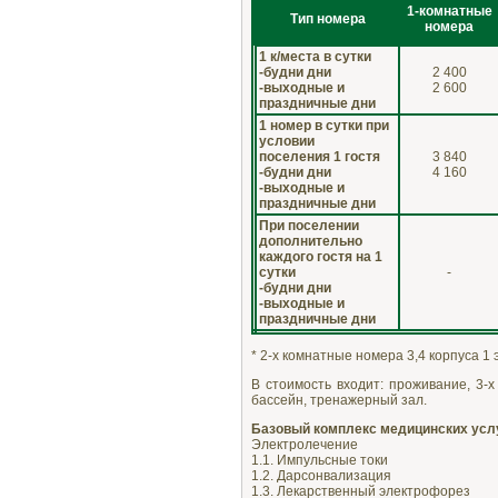
1-комнатные
Тип номера
номера
1 к/места в сутки
-будни дни
2 400
-выходные и
2 600
праздничные дни
1 номер в сутки при
условии
поселения 1 гостя
3 840
-будни дни
4 160
-выходные и
праздничные дни
При поселении
дополнительно
каждого гостя на 1
сутки
-
-будни дни
-выходные и
праздничные дни
* 2-х комнатные номера 3,4 корпуса 1 э
В стоимость входит: проживание, 3-х
бассейн, тренажерный зал.
Базовый комплекс медицинских услу
Электролечение
1.1. Импульсные токи
1.2. Дарсонвализация
1.3. Лекарственный электрофорез