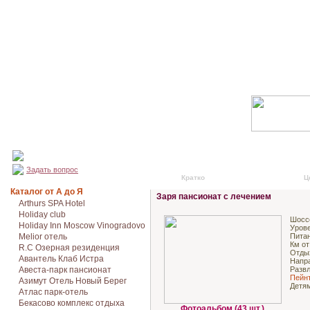
Задать вопрос
Кратко
Подробно
Ц
Каталог от А до Я
Заря пансионат с лечением
Arthurs SPA Hotel
Holiday club
Шосс
Holiday Inn Moscow Vinogradovo
Урове
Melior отель
Питан
Км от
R.C Озерная резиденция
Отды
Авантель Клаб Истра
Напр
Авеста-парк пансионат
Разв
Пейнт
Азимут Отель Новый Берег
Детя
Атлас парк-отель
Бекасово комплекс отдыха
Фотоальбом (43 шт.)