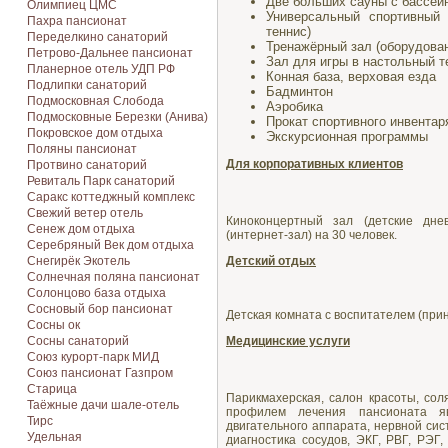
Две больших сауны с бассей
Олимпиец ЦМС
Универсальный спортивный 
Пахра пансионат
теннис)
Переделкино санаторий
Тренажёрный зал (оборудов
Петрово-Дальнее пансионат
Зал для игры в настольный т
Планерное отель УДП РФ
Конная база, верховая езда
Подлипки санаторий
Бадминтон
Подмосковная Cлобода
Аэробика
Подмосковные Березки (Анива)
Прокат спортивного инвентаря
Покровское дом отдыха
Экскурсионная программы
Поляны пансионат
Для корпоративных клиентов
Протвино санаторий
Ревиталь Парк санаторий
Саракс коттеджный комплекс
Свежий ветер отель
Киноконцертный зал (детские дне
Сенеж дом отдыха
(интернет-зал) на 30 человек.
Серебряный Век дом отдыха
Снегирёк Экотель
Детский отдых
Солнечная поляна пансионат
Солонцово база отдыха
Сосновый бор пансионат
Детская комната с воспитателем (прин
Сосны ок
Сосны санаторий
Медицинские услуги
Союз курорт-парк МИД
Союз пансионат Газпром
Старица
Парикмахерская, салон красоты, сол
Таёжные дачи шале-отель
профилем лечения пансионата яв
Тирс
двигательного аппарата, нервной си
Удельная
диагностика сосудов, ЭКГ, РВГ, РЭГ