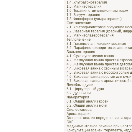
1.4. Ультратонотерапия
1.5. Магнитотерапия
1.6. Терапия стимуляционным током
1.7. Вакуум терапия
1.8. Фонофорез (ультратерапия)
Светолечение
2.1. Ультрафиолетовое облучение носа
2.2. Лазерная терапия (красный, инф
2.3. Магнитолазеротерапия
Теплолечение
3.1. Грязевые аппликации местные
3.2. Парафино-озокеритовые апплика
Бальнеотерапия
4.1. Сухая углекислая ванна
4.2. Жемчужная ванна простая взросл
4.3. Жемчужная ванна простая детска
4.4. Вихревая ванна с хвойным экстрак
4.5. Вихревая ванна с морской солью д
4.6. Вихревая ванна простая для рук и
4.7. Вихревая ванна с ароматической с
Лечебные души
5.1. Циркулярный душ
5.2. Душ Виши
Лаборатория
6.1. Общий анализ крови
6.2. Общий анализ мочи
Спелеокамера
Ароматерапия
Экспресс анализ определения сахара 
ЭКГ
Медикаментозное лечение при неотло
Консультации врачей: терапевта, кард