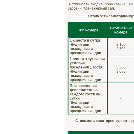
В стоимость входит: проживание, 3-х
бассейн, тренажерный зал.
Стоимость санаторно-куро
1-комнатные
Тип номера
номера
1 к/места в сутки
-будни дни
2 100
-выходные и
2 300
праздничные дни
1 номер в сутки при
условии
поселения 1 гостя
3 360
-будни дни
3 680
-выходные и
праздничные дни
При поселении
дополнительно
каждого гостя на 1
сутки
-
-будни дни
-выходные и
праздничные дни
Стоимость санаторно-курортных 