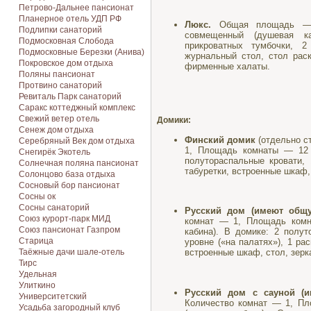
Петрово-Дальнее пансионат
Планерное отель УДП РФ
Люкс.
Общая площадь — 
Подлипки санаторий
совмещенный (душевая к
Подмосковная Cлобода
прикроватных тумбочки, 2
Подмосковные Березки (Анива)
журнальный стол, стол рас
Покровское дом отдыха
фирменные халаты.
Поляны пансионат
Протвино санаторий
Ревиталь Парк санаторий
Саракс коттеджный комплекс
Свежий ветер отель
Домики:
Сенеж дом отдыха
Финский домик
(отдельно с
Серебряный Век дом отдыха
1, Площадь комнаты — 12 
Снегирёк Экотель
полутораспальные кровати, 
Солнечная поляна пансионат
табуретки, встроенные шкаф,
Солонцово база отдыха
Сосновый бор пансионат
Сосны ок
Сосны санаторий
Русский дом (имеют общу
Союз курорт-парк МИД
комнат — 1, Площадь ком
Союз пансионат Газпром
кабина). В домике: 2 полу
Старица
уровне («на палатях»), 1 ра
Таёжные дачи шале-отель
встроенные шкаф, стол, зерк
Тирс
Удельная
Улиткино
Русский дом с сауной (и
Университетский
Количество комнат — 1, П
Усадьба загородный клуб