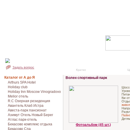
Задать вопрос
Кратко
Подробно
Ц
Каталог от А до Я
Волен спортивный парк
Arthurs SPA Hotel
Holiday club
Шосс
Урове
Holiday Inn Moscow Vinogradovo
Питан
Melior отель
Км от
R.C Озерная резиденция
Отд
живо
Авантель Клаб Истра
Напр
Авеста-парк пансионат
Разв
Азимут Отель Новый Берег
Пейн
Детя
Атлас парк-отель
Бекасово комплекс отдыха
Фотоальбом (45 шт.)
Бекасово Спа