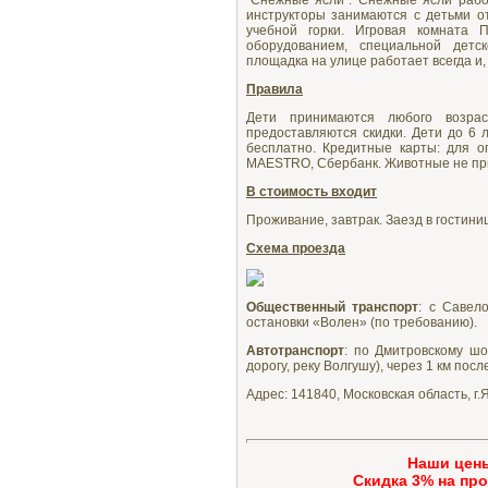
"Снежные ясли". Снежные ясли раб
инструкторы занимаются с детьми о
учебной горки. Игровая комната 
оборудованием, специальной детс
площадка на улице работает всегда и,
Правила
Дети принимаются любого возра
предоставляются скидки. Дети до 6 
бесплатно. Кредитные карты: для 
MAESTRO, Сбербанк. Животные не пр
В стоимость входит
Проживание, завтрак. Заезд в гостиниц
Схема проезда
Общественный транспорт
: с Савел
остановки «Волен» (по требованию).
Автотранспорт
: по Дмитровскому шо
дорогу, реку Волгушу), через 1 км пос
Адрес: 141840, Московская область, г.
Наши цен
Cкидка 3% на про