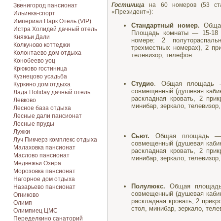
Гостиница
на 60 номеров (53 ста
Звенигород пансионат
«Президент»):
Ильинка-спорт
Империал Парк Отель (VIP)
Стандартный номер.
Общая
Истра Холидей дачный отель
Площадь комнаты — 15-18 
Княжьи Дали
номере: 2 полутораспаль
Колкуново коттеджи
трехместных номерах), 2 при
Колонтаево дом отдыха
телевизор, телефон.
Конобеево уоц
Крюково гостиница
Кузнецово усадьба
Студио
. Общая площадь 
Куркино дом отдыха
совмещенный (душевая кабина
Лада Holiday дачный отель
раскладная кровать, 2 при
Левково
минибар, зеркало, телевизор
Лесное база отдыха
Лесные дали пансионат
Лесные пруды
Лужки
Сьют.
Общая площадь — 
Луч Пикчерз комплекс отдыха
совмещенный (душевая кабина
Малаховка пансионат
раскладная кровать, 2 при
Маслово пансионат
минибар, зеркало, телевизор
Медвежьи Озера
Морозовка пансионат
Нагорное дом отдыха
Полулюкс.
Общая площадь 
Назарьево пансионат
совмещенный (душевая кабина
Огниково
раскладная кровать, 2 прикр
Олимп
стол, минибар, зеркало, тел
Олимпиец ЦМС
Переделкино санаторий