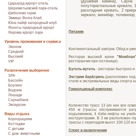
(душевая кабина), Саун
Царьград курорт-отель
полутораспальные кровати, 1
Шереметьевский парк-отель
раскладная кровать, 2 прикр
Шиболово горки
зеркало, минибар, телевизор
Эммаус Волга Клаб
Юна-лайф загородный клуб
Яхонты природный курорт
Питание
Яхрома курорт парк
Уровень проживания и сервиса
Эконом
Континентальный завтрак. Обед и ужин
Средний
Высокий
Ресторан высокой кухни
"Монблан
ресторанчик при гостинице).
VIP
Бугель-вугель
- ресторан быстрого и
Развлечения выборочно
SPA
Экстрим бар&гриль
(расположен под 
Бассейн
стиле и экстремальные виды спорта н
Боулинг
Горнолыжный комплекс
Водоем
Лошади
Сауна/баня
Экскурсии
Количество трасс 13 (их них все ос
450 м (трассы обслуживаются рат
Виды отдыха
подъемников, 4 бэби-лифты на учеб
инструкторами. В 3 км расположен г
Корпорациям
трассы с перепадом высот 100-120 м 
Коттеджи
С детьми
Спорт и развлечения
С дом. животными