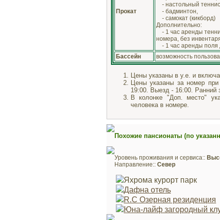
- настольный теннис
Прокат
- бадминтон,
- самокат (кикборд)
Дополнительно:
- 1 час аренды тенни
номера, без инвентаря
- 1 час аренды поля 
Бассейн
возможность пользоват
Цены указаны в у.е. и вклю
Цены указаны за номер при 
19:00. Выезд - 16:00. Ранний
В колонке "Доп. место" ук
человека в номере.
Похожие пансионаты (по указан
Уровень проживания и сервиса::
Выс
Направление::
Север
Яхрома курорт парк
Дафна отель
R.C Озерная резиденция
Юна-лайф загородный кл