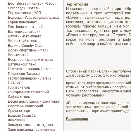
Бест Вестерн Кантри Резорт
Территория
Богородск Экотель
Начинался спортивный
парк «Во
Бор пансионат УДП
подъемника и трех коттеджей ка
«Волен», занимавшейся тогда де
Боярская Усадьба дом отдыха
оказалось, что желающих покатать
Буран пансионат
городом гораздо больше, чем мог 
Бэс Чагда санаторий
Так появилась идея построить лыж
Валуево санаторий
«Волен» мог предложить 7 трасс, 
Ватутинки комплекс
парке на ночь, ресторан и кафе
Велес клуб отель
небольшой спортивный магазинчик и
Величъ Country Club
Волен спортивный парк
Вольгинский
Воскресенское дом отдыха
Вятичи комплекс
Галерея загородный отель
Спортивный парк «Волен» расположен
Гелиопарк Талассо
Дмитровскому шоссе. Это настоящий 
Геолог пионерский лагерь
(Туапсе)
Кроме того, парк предлагает широки
отдыха: от экстремальных прогулок 
Горизонт соц
Парк располагает комфортабельной
Григорчиково санаторий
уютными ресторанами.
Дафна отель
Десна дом отдыха и санаторий
«Волен» идеально подходит для лю
Дорожник санаторий
экстремальных развлечений зимой 
Дракино парк
мероприятий. Парк может принять до 
Ершово Усадьба
Размещение
Жуковский
Завидово комплекс отдыха
Заря пансионат с лечением