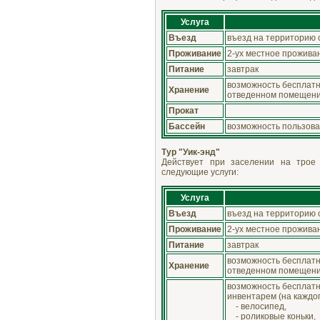
Услуга
Въезд
въезд на территорию 
Проживание
2-ух местное прожива
Питание
завтрак
возможность бесплатн
Хранение
отведенном помещени
Прокат
Бассейн
возможность пользова
Тур "Уик-энд"
Действует при заселении на трое 
следующие услуги:
Услуга
Въезд
въезд на территорию 
Проживание
2-ух местное прожива
Питание
завтрак
возможность бесплатн
Хранение
отведенном помещени
возможность бесплатн
инвентарем (на каждог
- велосипед,
- роликовые коньки,